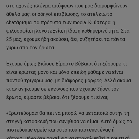
στο αχανές πλέγμα απόψεων που μας διαμορφώνουν
άθελά μας: οι οδηγοί επιβίωσης, το ατελείωτο
chatάρισμα, τα πρότυπα των media. Κι ύστερα: η
φιλοσοφία, η λογοτεχνία, η ίδια η καθημερινότητα. Στα
25 μας, έχουμε ήδη ακούσει, δει, συζητήσει τα πάντα
γύρω από τον έρωτα.
Έχουμε όμως βιώσει; Είμαστε βέβαιοι ότι ξέρουμε τι
είναι έρωτας μόνο και μόνο επειδή μάθαμε να είναι
παντού τριγύρω μας, με διάφορες μορφές. Αλλά ακόμα
κι αν ανήκουμε σε εκείνους που έχουμε ζήσει τον
έρωτα, είμαστε βέβαιοι ότι ξέρουμε τι είναι;
«Ερωτεύομαι» θα πει να μπορώ να μεταποιώ αυτήν τη
στεγνή κατασκευή που συνήθισα να είμαι. Αυτό όμως το
πιστεύουμε εμείς και αυτό που πιστεύει ένας ή
κάποιοι μόνο δεν αρκεί για να αποκαλυφθεί η ερωτική