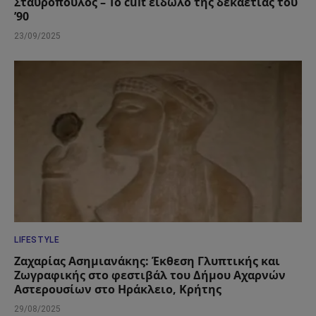
Σταυρόπουλος – Το cult είδωλο της δεκαετίας του
’90
23/09/2025
LIFESTYLE
Ζαχαρίας Ασημιανάκης: Έκθεση Γλυπτικής και
Ζωγραφικής στο φεστιβάλ του Δήμου Αχαρνών
Αστερουσίων στο Ηράκλειο, Κρήτης
29/08/2025