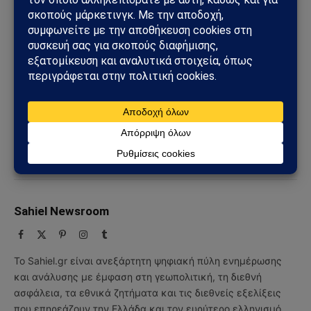
Ακολουθήστε στο Instagram
Ακολουθήστε στο YouTube
Facebook
Twitter
Pinterest
Tumblr
Sahiel Newsroom
Facebook
X
Pinterest
Instagram
Tumblr
(Twitter)
Το Sahiel.gr είναι ανεξάρτητη ψηφιακή πύλη ενημέρωσης
και ανάλυσης με έμφαση στη γεωπολιτική, τη διεθνή
ασφάλεια, τα εθνικά ζητήματα και τις διεθνείς εξελίξεις
που επηρεάζουν την Ελλάδα και τον ευρύτερο ελληνισμό.