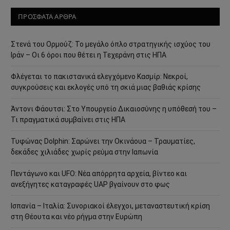
ΠΡΟΣΦΑΤΑ ΑΡΘΡΑ
Στενά του Ορμούζ: Το μεγάλο όπλο στρατηγικής ισχύος του
Ιράν – Οι 6 όροι που θέτει η Τεχεράνη στις ΗΠΑ
Φλέγεται το πακιστανικά ελεγχόμενο Κασμίρ: Νεκροί,
συγκρούσεις και εκλογές υπό τη σκιά μιας βαθιάς κρίσης
Άντονι Φάουτσι: Στο Υπουργείο Δικαιοσύνης η υπόθεσή του –
Τι πραγματικά συμβαίνει στις ΗΠΑ
Τυφώνας Dolphin: Σαρώνει την Οκινάουα – Τραυματίες,
δεκάδες χιλιάδες χωρίς ρεύμα στην Ιαπωνία
Πεντάγωνο και UFO: Νέα απόρρητα αρχεία, βίντεο και
ανεξήγητες καταγραφές UAP βγαίνουν στο φως
Ισπανία – Ιταλία: Συνοριακοί έλεγχοι, μεταναστευτική κρίση
στη Θέουτα και νέο ρήγμα στην Ευρώπη