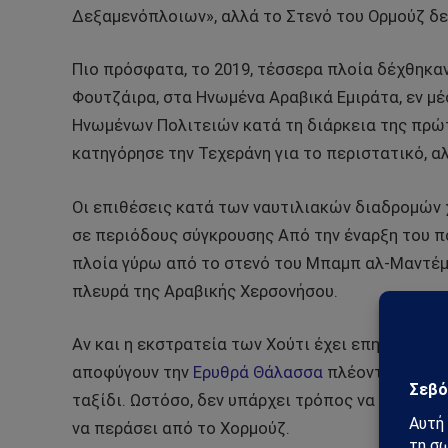
Δεξαμενόπλοιων», αλλά το Στενό του Ορμούζ δε
Πιο πρόσφατα, το 2019, τέσσερα πλοία δέχθηκα
Φουτζάιρα, στα Ηνωμένα Αραβικά Εμιράτα, εν μ
Ηνωμένων Πολιτειών κατά τη διάρκεια της πρώ
κατηγόρησε την Τεχεράνη για το περιστατικό, αλ
Οι επιθέσεις κατά των ναυτιλιακών διαδρομών 
σε περιόδους σύγκρουσης Από την έναρξη του πο
πλοία γύρω από το στενό του Μπαμπ αλ-Μαντέμ
πλευρά της Αραβικής Χερσονήσου.
Αν και η εκστρατεία των Χούτι έχει επηρεάσει 
αποφύγουν την
Ερυθρά Θάλασσα
πλέοντας γύρω 
ταξίδι. Ωστόσο, δεν υπάρχει τρόπος να μεταφε
να περάσει από το Χορμούζ.