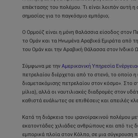
επέκτασης του πολέμου. Τι είναι λοιπόν αυτή η 
σημασίας για το παγκόσμιο εμπόριο;
Ο Ορμούζ είναι η μόνη θαλάσσια είσοδος στον Πε
το Ομάν και τα Ηνωμένα Αραβικά Εμιράτα από τη
του Ομάν και την Αραβική Θάλασσα στον Ινδικό 
Σύμφωνα με την
Αμερικανική Υπηρεσία Ενέργεια
πετρελαίου διέρχεται από το στενό, το οποίο η
διαμετακόμισης πετρελαίου στον κόσμο». Στο στ
μίλια), αλλά οι ναυτιλιακές διαδρομές στον υδά
καθιστά ευάλωτες σε επιθέσεις και απειλές κλ
Κατά τη διάρκεια του ιρανοϊρακινού πολέμου μετ
εκατοντάδες χιλιάδες ανθρώπους και από τις δ
εμπορικά πλοία στον Κόλπο, σε μια σύγκρουση 