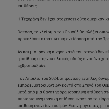
επιθέσεις
Η Τεχεράνη δεν έχει στοχεύσει ούτε αμερικανικ
Ωστόσο, το κλείσιμο του Ορμούζ θα πλήξει οικο
προκαλέσει στρατιωτική αντίδραση από τον Τρ
Αν και μια ιρανική κίνηση κατά του στενού δεν ε
η επίθεση στις ναυτιλιακές οδούς είναι ένα χαρ
εχθροπραξιών.
Τον Απρίλιο του 2024, οι ιρανικές ένοπλες δυν
εμπορευματοκιβωτίων κοντά στο Στενό του Ορμ
μετά από μια θανατηφόρα ισραηλινή επίθεση στ
περιορισμένη ιρανική επίθεση εναντίον του Ισρ
επίθεση εναντίον του Ιράν. Εκείνη την εποχή, ή