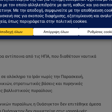
πό χώρες του Κόλπου θα επηρεαστούν αν κλείσει ο
ράς θα οδηγήσει σε αύξηση της τιμής του βαρελιού
σαφές αν το Ιράν έχει τη δυνατότητα ή τη βούληση να
ρα αντίποινα από τις ΗΠΑ, που διαθέτουν ναυτικά
σε ολόκληρο το Ιράν νωρίς την Παρασκευή,
ικιών, στρατιωτικές βάσεις και πυρηνικές
ες βαλλιστικούς πυραύλους.
ανικών πυραύλων, η Ουάσιγκτον δεν επιτέθηκε άμεσα
η Ουάσιγκτον δεν συμμετείχε στις ισραηλινές