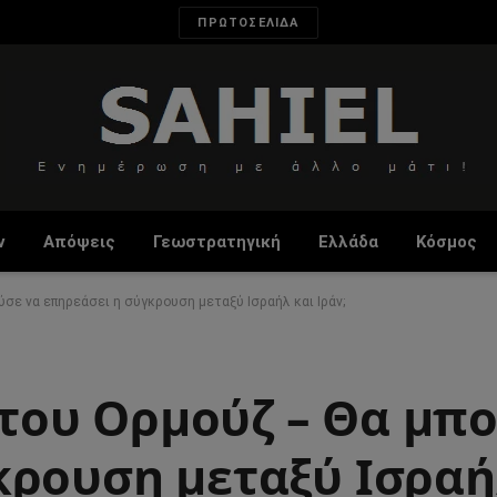
ΠΡΩΤΟΣΕΛΙΔΑ
ν
Απόψεις
Γεωστρατηγική
Ελλάδα
Κόσμος
ύσε να επηρεάσει η σύγκρουση μεταξύ Ισραήλ και Ιράν;
ό του Ορμούζ – Θα μπ
κρουση μεταξύ Ισραή