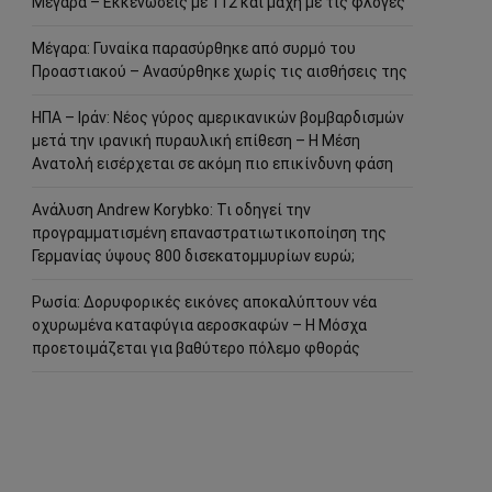
Μέγαρα – Εκκενώσεις με 112 και μάχη με τις φλόγες
Μέγαρα: Γυναίκα παρασύρθηκε από συρμό του
Προαστιακού – Ανασύρθηκε χωρίς τις αισθήσεις της
ΗΠΑ – Ιράν: Νέος γύρος αμερικανικών βομβαρδισμών
μετά την ιρανική πυραυλική επίθεση – Η Μέση
Ανατολή εισέρχεται σε ακόμη πιο επικίνδυνη φάση
Ανάλυση Andrew Korybko: Τι οδηγεί την
προγραμματισμένη επαναστρατιωτικοποίηση της
Γερμανίας ύψους 800 δισεκατομμυρίων ευρώ;
Ρωσία: Δορυφορικές εικόνες αποκαλύπτουν νέα
οχυρωμένα καταφύγια αεροσκαφών – Η Μόσχα
προετοιμάζεται για βαθύτερο πόλεμο φθοράς