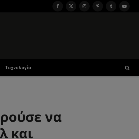
Facebook
X
Instagram
Pinterest
Tumblr
YouTu
(Twitter)
Τεχνολογία
ορούσε να
λ και