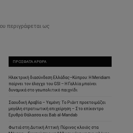
που περιγράφεται ως
ΠΡΟΣΦΑΤΑ ΑΡΘΡΑ
Ηλεκτρική διασύνδεση Ελλάδας–Κύπρου: Η Meridiam
παίρνει τον έλεγχο του GSI – Η Γαλλία μπαίνει
δυναμικά στο γεωπολιτικό παιχνίδι
Σαουδική Αραβία – Υεμένη: Το Ριάντ προετοιμάζει
μεγάλη στρατιωτική επιχείρηση – Στο επίκεντρο
Ερυθρά Θάλασσα και Bab al-Mandab
Φωτιά στη Δυτική Αττική: Πύρινος κλοιός στα