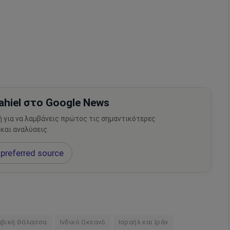
hiel στο Google News
ή για να λαμβάνεις πρώτος τις σημαντικότερες
 και αναλύσεις.
preferred source
βική Θάλασσα
Ινδικό Ωκεανό
Ισραήλ και Ιράν