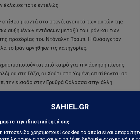
ν έκλεισε ποτέ εντελώς.
ν επίθεση κοντά στο στενό, ανοικτά των ακτών της
έσω αυξημένων εντάσεων μεταξύ του Ιράν και των
της προεδρίας του Ντόναλντ Τραμπ. Η Ουάσιγκτον
λά το Ιράν αρνήθηκε τις κατηγορίες.
χρησιμοποιούνται από καιρό για την άσκηση πίεσης
λέμου στη Γάζα, οι Χούτι στο Υεμένη επιτίθενται σε
π, την είσοδο στην Ερυθρά Θάλασσα στην άλλη
το παγκόσμιο εμπόριο, τα πλοία μπορούν να
από την Αφρική – ένα μακρύτερο αλλά ασφαλέστερο
ρθεί οτιδήποτε δια θαλάσσης από τον Κόλπο χωρίς