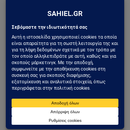
τα πυρά μου.
Ακολούθησε το Sahiel στο Google News
Πρόσθεσε το Sahiel ως προτιμώμενη πηγή για να λαμβάνεις
πρώτος τις σημαντικότερες ειδήσεις και αναλύσεις.
Add as a preferred source
Ανδρουλάκης
Μητσοτάκης
Νότης Μαριάς
Σολτς
Ακολουθήστε στο Instagram
Ακολουθήστε στο YouTube