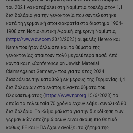
του 2021 να καταβάλει στη Ναμίμπια τουλάχιστον 1,1
δισ. δολάρια για την γενοκτονία που συντελέστηκε
κατά τη γερμανική αποικιοκρατία στο διάστημα 1904-
1908 στη Νοτιο-Δυτική Αφρική, σημερινή Ναμίμπια,
(
https://www.dw.com
23/3/2023) οι φυλές Herero και
Nama που ήταν άλλωστε και τα θύματα της
γενοκτονίας απαιτούν πολύ μεγαλύτερα ποσά. Από
κοντά και η «Conference on Jewish Material
ClaimsAgainst Germany» που για το έτος 2024
διασφάλισε την καταβολή εκ μέρους της Γερμανίας 1,4
δισ. δολαρίων στα εναπομείναντα θύματα του
Ολοκαυτώματος (
https://www.npr.org
15/6/2023) τα
οποία τα τελευταία 70 χρόνια έχουν λάβει συνολικά 80
δισ. δολάρια. Το κλίμα μάλιστα για την διεκδίκηση των
γερμανικών αποζημιώσεων είναι ακόμη πιο θετικό
καθώς ΕΕ και ΗΠΑ έχουν ανοίξει το ζήτημα της