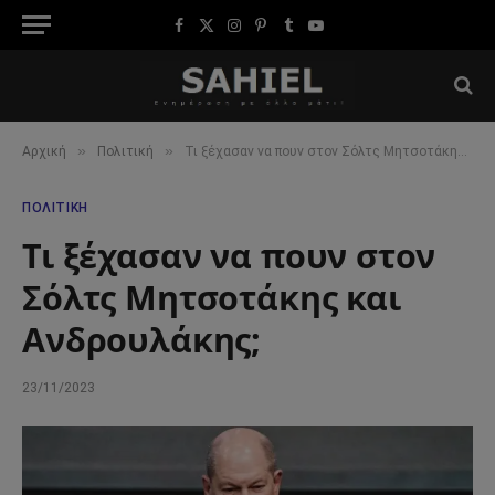
Facebook
X
Instagram
Pinterest
Tumblr
YouTube
(Twitter)
»
»
Αρχική
Πολιτική
Τι ξέχασαν να πουν στον Σόλτς Μητσοτάκης και Ανδρουλάκης;
ΠΟΛΙΤΙΚΉ
Τι ξέχασαν να πουν στον
Σόλτς Μητσοτάκης και
Ανδρουλάκης;
23/11/2023