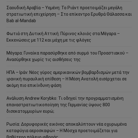
Σαουδική Αραβία – Υεμένη: Το Ριάντ προετοιμάζει μεγάλη
στρατιωτική επιχείρηση – Στο επίκεντρο Ερυθρά Θάλασσα και
Bab al-Mandab
Φωτιά στη Δυτική Αττική: Πύρινος κλοιός στα Μέγαρα –
Εκκενώσεις με 112 και μάχη με τις φλόγες
Μέγαρα: Γυναίκα παρασύρθηκε από συρμό του Προαστιακού –
Ανασύρθηκε χωρίς τις αισθήσεις της
ΗΠΑ – Ιράν: Νέος γύρος αμερικανικών βομβαρδισμών μετά την
ιρανική πυραυλική επίθεση – Η Μέση Ανατολή εισέρχεται σε
ακόμη πιο επικίνδυνη φάση
Ανάλυση Andrew Korybko: Τι οδηγεί την προγραμματισμένη
επαναστρατιωτικοποίηση της Γερμανίας ύψους 800
δισεκατομμυρίων ευρώ;
Ρωσία: Δορυφορικές εικόνες αποκαλύπτουν νέα οχυρωμένα
καταφύγια αεροσκαφών – Η Μόσχα προετοιμάζεται για
βαθύτερο πόλεμο φθοράς