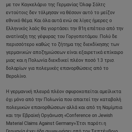
με τον Καγκελάριο της Γερμανίας Όλαφ Σόλτς
εντούτοις δεν τόλμησαν να θέσουν αυτό το μείζον
εθνικό θέμα. Και όλα αυτά ενώ σε λίγες ήμερες ο
Ελληνικός λαός θα γιορτάσει την 81η επέτειο από την
ανατίναξη της γέφυρας του Γοργοποτάμου. Πολύ δε
περισσότερο καθώς το ζήτημα της διεκδίκησης των
γερμανικών αποζημιώσεων είναι εξαιρετικά επίκαιρο
μιας και η Πολωνία διεκδικεί πλέον ποσό 1.3 τρισ.
δολαρίων για πολεμικές επανορθώσεις από το
Βερολίνο.
Η γερμανική πλευρά πλέον σφυροκοπείται αμείλικτα
όχι μόνο από την Πολωνία που απαιτεί την καταβολή
πολεμικών επανορθώσεων αλλά και από τη Ναμίμπια
και την Εβραϊκή Οργάνωση «Conference on Jewish
Material Claims Against Germany».Έτσι παρότι η
Γερμανία έχει ήδη συμφωνήσει από τον Σεπτέμβριο