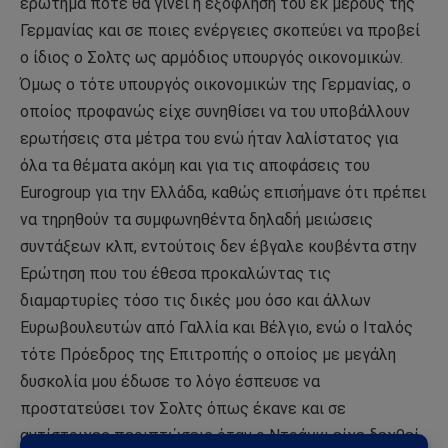
ερώτημα πότε θα γίνει η εξόφλησή του εκ μέρους της
Γερμανίας και σε ποιες ενέργειες σκοπεύει να προβεί
ο ίδιος ο Σολτς ως αρμόδιος υπουργός οικονομικών.
Όμως ο τότε υπουργός οικονομικών της Γερμανίας, ο
οποίος προφανώς είχε συνηθίσει να του υποβάλλουν
ερωτήσεις στα μέτρα του ενώ ήταν λαλίστατος για
όλα τα θέματα ακόμη και για τις αποφάσεις του
Eurogroup για την Ελλάδα, καθώς επισήμανε ότι πρέπει
να τηρηθούν τα συμφωνηθέντα δηλαδή μειώσεις
συντάξεων κλπ, εντούτοις δεν έβγαλε κουβέντα στην
Ερώτηση που του έθεσα προκαλώντας τις
διαμαρτυρίες τόσο τις δικές μου όσο και άλλων
Ευρωβουλευτών από Γαλλία και Βέλγιο, ενώ ο Ιταλός
τότε Πρόεδρος της Επιτροπής ο οποίος με μεγάλη
δυσκολία μου έδωσε το λόγο έσπευσε να
προστατεύσει τον Σολτς όπως έκανε και σε
αντίστοιχες περιπτώσεις όταν ο Ντράγκι είχε δεχθεί