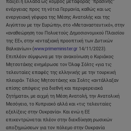
παίξει η Ελλάδα ως κόμβος μεταφοράς “πράσινης”
ενέργειας προς τη νότια Γερμανία, καθώς και ως
ενεργειακή γέφυρα της Μέσης Ανατολής και της
Αιγύπτου με την Ευρώπη», στο «Μεταναστευτικό», στην
«αναθεώρηση του Πολυετούς Δημοσιονομικού Πλαισίου
της ΕΕ», στην «ενταξιακή προοπτική των Δυτικών
Βαλκανίων» (
www.primeminister.gr
14/11/2023).
Επιπλέον σύμφωνα με την ανακοίνωση ο Κυριάκος
Μητσοτάκης ενημέρωσε τον Όλαφ Σόλτς «για τις
τελευταίες επαφές της ελληνικής με την τουρκική
πλευρά». Τέλος Μητσοτάκης και Σολτς «αντάλλαξαν
επίσης απόψεις για διεθνή και περιφερειακά
ζητήματα», με αιχμή τη Μέση Ανατολή, την Ανατολική
Μεσόγειο, το Κυπριακό αλλά και «τις τελευταίες
εξελίξεις στην Ουκρανία». Και ενώ η ΕΕ
επικεντρώνεται πλέον στην διεκδίκηση ρωσικών
αποζημιώσεων για τον πόλεμο στην Ουκρανία