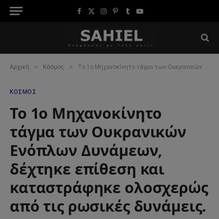
Facebook
X
Instagram
Pinterest
Tumblr
YouTube
(Twitter)
»
»
Αρχική
Κόσμος
Το 1ο Μηχανοκίνητο τάγμα των Ουκρανικών Ενόπλων Δυνάμεων, δέχτηκε επίθεση και καταστράφηκε ολοσχερώς από τις ρωσικές δυνάμεις.
ΚΌΣΜΟΣ
Το 1ο Μηχανοκίνητο
τάγμα των Ουκρανικών
Ενόπλων Δυνάμεων,
δέχτηκε επίθεση και
καταστράφηκε ολοσχερώς
από τις ρωσικές δυνάμεις.