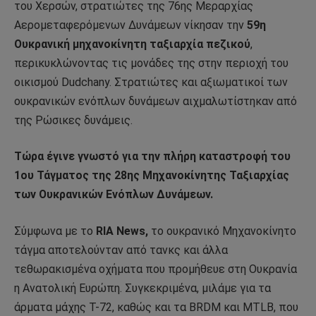
του Χερσών, στρατιώτες της 76ης Μεραρχίας
Αερομεταφερόμενων Δυνάμεων νίκησαν την
59η
Ουκρανική μηχανοκίνητη ταξιαρχία πεζικού
,
περικυκλώνοντας τις μονάδες της στην περιοχή του
οικισμού Dudchany. Στρατιώτες και αξιωματικοί των
ουκρανικών ενόπλων δυνάμεων αιχμαλωτίστηκαν από
της Ρώσικες δυνάμεις.
Τώρα έγινε γνωστό για την πλήρη καταστροφή του
1ου Τάγματος της 28ης Μηχανοκίνητης Ταξιαρχίας
των Ουκρανικών Ενόπλων Δυνάμεων.
Σύμφωνα με το
RIA News,
το ουκρανικό Μηχανοκίνητο
τάγμα αποτελούνταν από τανκς και άλλα
τεθωρακισμένα οχήματα που προμήθευε στη Ουκρανία
η Ανατολική Ευρώπη. Συγκεκριμένα, μιλάμε για τα
άρματα μάχης T-72, καθώς και τα BRDM και MTLB, που