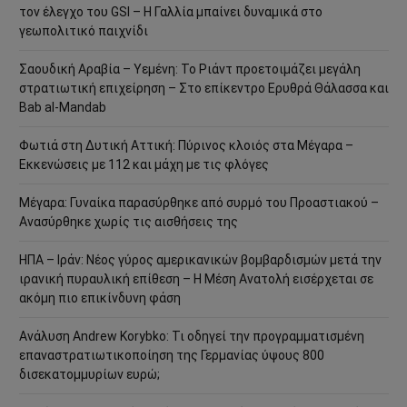
τον έλεγχο του GSI – Η Γαλλία μπαίνει δυναμικά στο
γεωπολιτικό παιχνίδι
Σαουδική Αραβία – Υεμένη: Το Ριάντ προετοιμάζει μεγάλη
στρατιωτική επιχείρηση – Στο επίκεντρο Ερυθρά Θάλασσα και
Bab al-Mandab
Φωτιά στη Δυτική Αττική: Πύρινος κλοιός στα Μέγαρα –
Εκκενώσεις με 112 και μάχη με τις φλόγες
Μέγαρα: Γυναίκα παρασύρθηκε από συρμό του Προαστιακού –
Ανασύρθηκε χωρίς τις αισθήσεις της
ΗΠΑ – Ιράν: Νέος γύρος αμερικανικών βομβαρδισμών μετά την
ιρανική πυραυλική επίθεση – Η Μέση Ανατολή εισέρχεται σε
ακόμη πιο επικίνδυνη φάση
Ανάλυση Andrew Korybko: Τι οδηγεί την προγραμματισμένη
επαναστρατιωτικοποίηση της Γερμανίας ύψους 800
δισεκατομμυρίων ευρώ;