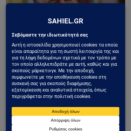
ΚΌΣΜΟΣ
ΗΠΑ – Ιράν: Νέος γύρος αμερικανικών
βομβαρδισμών μετά την ιρανική πυραυλική
επίθεση – Η Μέση Ανατολή εισέρχεται σε ακόμη
πιο επικίνδυνη φάση
31/07/2026