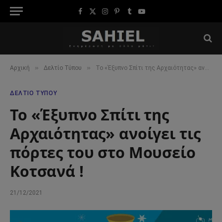
Facebook
X
Instagram
Pinterest
Tumblr
YouTube
(Twitter)
»
»
Αρχική
Δελτίο Τύπου
Το «Έξυπνο Σπίτι της Αρχαιότητας» ανοίγει τις πόρτες του στο Μουσείο Κοτσανά !
ΔΕΛΤΊΟ ΤΎΠΟΥ
Το «Έξυπνο Σπίτι της
Αρχαιότητας» ανοίγει τις
πόρτες του στο Μουσείο
Κοτσανά !
21/12/2021