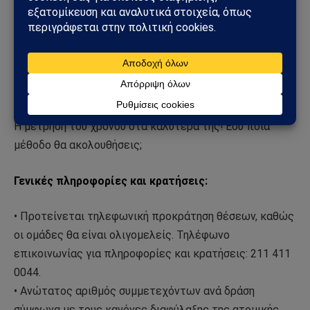
κατάφερναν άραγε;
Ηλιακά και υδραυλικά ωρολόγια, ωρολόγια «αράχνες»
αλλά και το αττικό και σεληνιακό ημερολόγιο μάς
δίνουν πολύτιμα στοιχεία για να φτάσουμε στη
Γεναριάτικη διάθεση του Ποσειδώνα και του
Γαμηλίωνα!
Η μέτρηση του χρόνου στα καλύτερα της! Εσύ ποια
μέθοδο θα ακολουθήσεις;
Γενικές πληροφορίες και κρατήσεις:
• Προτείνεται τηλεφωνική προκράτηση θέσεων, καθώς
οι ομάδες θα είναι ολιγομελείς. Τηλέφωνο
επικοινωνίας για πληροφορίες και κρατήσεις: 211 411
0044.
• Ανώτατος αριθμός συμμετεχόντων ανά δράση
σύμφωνα με τους κανόνες διαφύλαξης της ατομικής