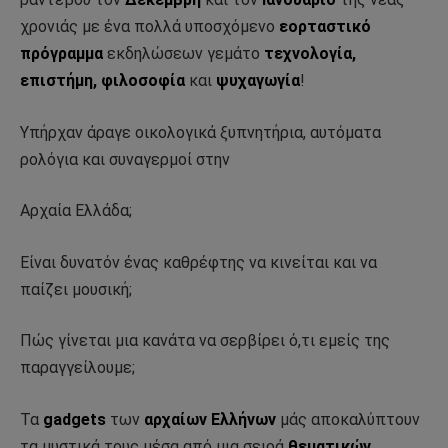
χρονιάς με ένα πολλά υποσχόμενο
εορταστικό
πρόγραμμα
εκδηλώσεων γεμάτο
τεχνολογία,
επιστήμη, φιλοσοφία
και
ψυχαγωγία
!
Υπήρχαν άραγε οικολογικά ξυπνητήρια, αυτόματα
ρολόγια και συναγερμοί στην
Αρχαία Ελλάδα;
Είναι δυνατόν ένας καθρέφτης να κινείται και να
παίζει μουσική;
Πώς γίνεται μια κανάτα να σερβίρει ό,τι εμείς της
παραγγείλουμε;
Τα
gadgets
των
αρχαίων Ελλήνων
μάς αποκαλύπτουν
τα μυστικά τους μέσα από μια σειρά
θεματικών