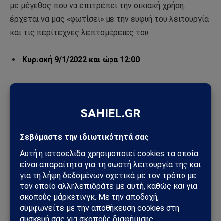
με μέγεθος που να επιτρέπει την οικιακή χρήση,
έρχεται να μας «φωτίσει» με την ευφυή του λειτουργία
και τις περίτεχνες λεπτομέρειες του.
Κυριακή 9/1/2022 και ώρα 12:00
«Κτησίβιε, πες μου τι μέρα είναι;»
Βιωματικό εκπαιδευτικό εργαστήρι για παιδιά (Ά-ΣΤ
Δημοτικού) & γονείς
(διάρκεια 60′, κόστος: παιδιά 10 ευρώ – γονείς 5
ευρώ)
Κάθε ώρα, κάθε στιγμή μετρά! Ο χρόνος στην Αρχαία
Ελλάδα ήταν γεμάτος συγκινήσεις, μόχθο, αθλητικές
γιορτές και ευτυχή, ατυχή ή περιπετειώδη καλέσματα
όπου όλοι έπρεπε να είναι συνεπείς. Πως τα