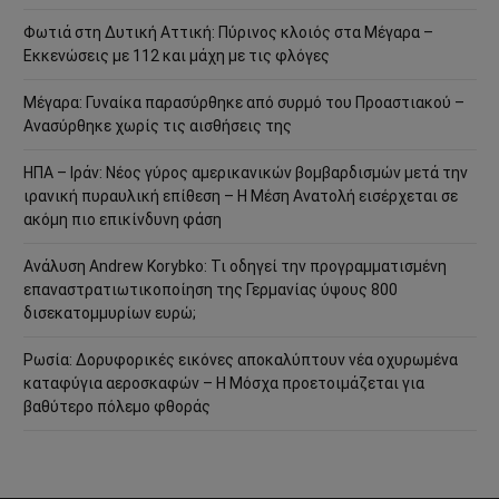
Φωτιά στη Δυτική Αττική: Πύρινος κλοιός στα Μέγαρα –
Εκκενώσεις με 112 και μάχη με τις φλόγες
Μέγαρα: Γυναίκα παρασύρθηκε από συρμό του Προαστιακού –
Ανασύρθηκε χωρίς τις αισθήσεις της
ΗΠΑ – Ιράν: Νέος γύρος αμερικανικών βομβαρδισμών μετά την
ιρανική πυραυλική επίθεση – Η Μέση Ανατολή εισέρχεται σε
ακόμη πιο επικίνδυνη φάση
Ανάλυση Andrew Korybko: Τι οδηγεί την προγραμματισμένη
επαναστρατιωτικοποίηση της Γερμανίας ύψους 800
δισεκατομμυρίων ευρώ;
Ρωσία: Δορυφορικές εικόνες αποκαλύπτουν νέα οχυρωμένα
καταφύγια αεροσκαφών – Η Μόσχα προετοιμάζεται για
βαθύτερο πόλεμο φθοράς