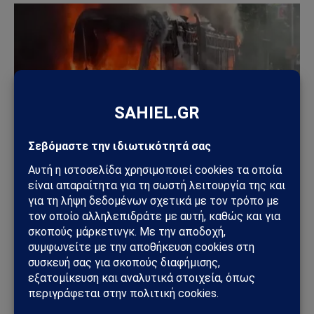
ΚΌΣΜΟΣ
Το Μπέλφαστ φλέγεται: Βίαιες ταραχές μετά από
επίθεση με μαχαίρι – Σπίτια, οχήματα και δρόμοι
στις φλόγες
10/06/2026