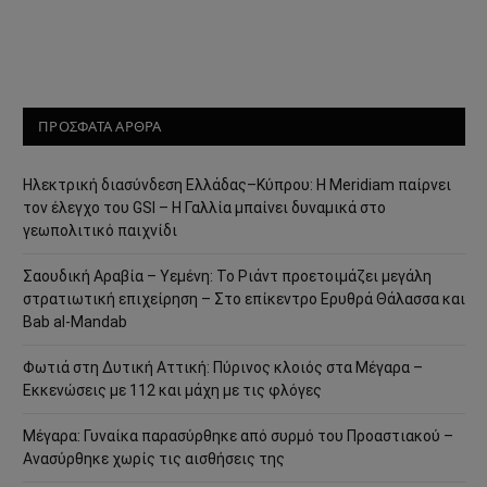
ΠΡΟΣΦΑΤΑ ΑΡΘΡΑ
Ηλεκτρική διασύνδεση Ελλάδας–Κύπρου: Η Meridiam παίρνει
τον έλεγχο του GSI – Η Γαλλία μπαίνει δυναμικά στο
γεωπολιτικό παιχνίδι
Σαουδική Αραβία – Υεμένη: Το Ριάντ προετοιμάζει μεγάλη
στρατιωτική επιχείρηση – Στο επίκεντρο Ερυθρά Θάλασσα και
Bab al-Mandab
Φωτιά στη Δυτική Αττική: Πύρινος κλοιός στα Μέγαρα –
Εκκενώσεις με 112 και μάχη με τις φλόγες
Μέγαρα: Γυναίκα παρασύρθηκε από συρμό του Προαστιακού –
Ανασύρθηκε χωρίς τις αισθήσεις της