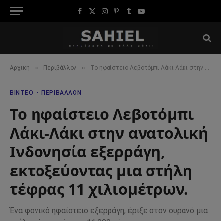
Facebook
X
Instagram
Pinterest
Tumblr
YouTube
(Twitter)
»
»
Αρχική
Περιβάλλον
Το ηφαίστειο Λεβοτόμπι Λάκι-Λάκι στην ανατολική Ινδονησία εξερράγη, εκτοξεύοντας μια στήλη τέφρας 11 χιλιομέτρων.
ΒΊΝΤΕΟ
ΠΕΡΙΒΆΛΛΟΝ
Το ηφαίστειο Λεβοτόμπι
Λάκι-Λάκι στην ανατολική
Ινδονησία εξερράγη,
εκτοξεύοντας μια στήλη
τέφρας 11 χιλιομέτρων.
Ένα φονικό ηφαίστειο εξερράγη, έριξε στον ουρανό μια