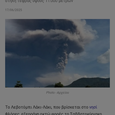
στήλη τέφρας ύψους 11.000 μέτρων
17/06/2025
Photo - Αρχείου
Το Λεβοτόμπι Λάκι-Λάκι, που βρίσκεται στο
νησί
Φλόρες, εξερράγη οκτώ φορές το Σαββατοκύριακο.