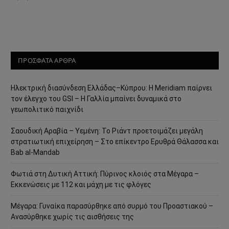
ΠΡΟΣΦΑΤΑ ΑΡΘΡΑ
Ηλεκτρική διασύνδεση Ελλάδας–Κύπρου: Η Meridiam παίρνει
τον έλεγχο του GSI – Η Γαλλία μπαίνει δυναμικά στο
γεωπολιτικό παιχνίδι
Σαουδική Αραβία – Υεμένη: Το Ριάντ προετοιμάζει μεγάλη
στρατιωτική επιχείρηση – Στο επίκεντρο Ερυθρά Θάλασσα και
Bab al-Mandab
Φωτιά στη Δυτική Αττική: Πύρινος κλοιός στα Μέγαρα –
Εκκενώσεις με 112 και μάχη με τις φλόγες
Μέγαρα: Γυναίκα παρασύρθηκε από συρμό του Προαστιακού –
Ανασύρθηκε χωρίς τις αισθήσεις της