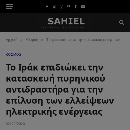
Facebook
X
Instagram
Pinterest
Tumblr
YouTube
(Twitter)
»
»
Αρχική
Κόσμος
Το Ιράκ επιδιώκει την κατασκευή πυρηνικού αντιδραστήρα για την επίλυση των ελλείψεων ηλεκτρικής ενέργειας
ΚΌΣΜΟΣ
Το Ιράκ επιδιώκει την
κατασκευή πυρηνικού
αντιδραστήρα για την
επίλυση των ελλείψεων
ηλεκτρικής ενέργειας
02/09/2023