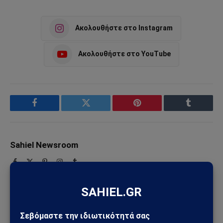
Ακολουθήστε στο Instagram
Ακολουθήστε στο YouTube
Facebook
Twitter
Pinterest
Tumblr
Sahiel Newsroom
Facebook
X
Pinterest
Instagram
Tumblr
(Twitter)
Το Sahiel.gr είναι ανεξάρτητη ψηφιακή πύλη ενημέρωσης
και ανάλυσης με έμφαση στη γεωπολιτική, τη διεθνή
ασφάλεια, τα εθνικά ζητήματα και τις διεθνείς εξελίξεις
που επηρεάζουν την Ελλάδα και τον ευρύτερο ελληνισμό.