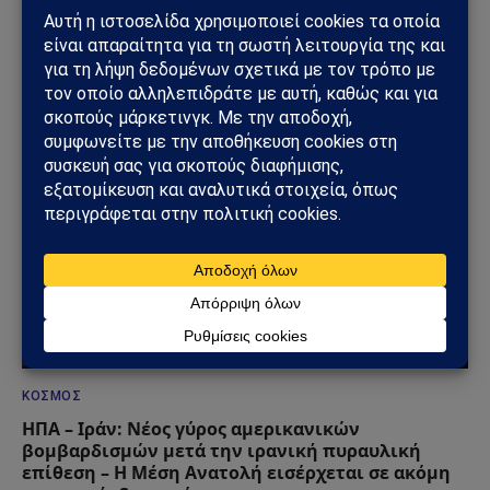
ΔΕΙΤΕ ΕΠΙΣΗΣ →
ΚΌΣΜΟΣ
ΗΠΑ – Ιράν: Νέος γύρος αμερικανικών
βομβαρδισμών μετά την ιρανική πυραυλική
επίθεση – Η Μέση Ανατολή εισέρχεται σε ακόμη