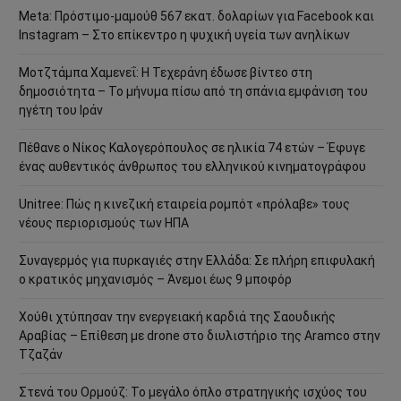
Meta: Πρόστιμο-μαμούθ 567 εκατ. δολαρίων για Facebook και
Instagram – Στο επίκεντρο η ψυχική υγεία των ανηλίκων
Μοτζτάμπα Χαμενεΐ: Η Τεχεράνη έδωσε βίντεο στη
δημοσιότητα – Το μήνυμα πίσω από τη σπάνια εμφάνιση του
ηγέτη του Ιράν
Πέθανε ο Νίκος Καλογερόπουλος σε ηλικία 74 ετών – Έφυγε
ένας αυθεντικός άνθρωπος του ελληνικού κινηματογράφου
Unitree: Πώς η κινεζική εταιρεία ρομπότ «πρόλαβε» τους
νέους περιορισμούς των ΗΠΑ
Συναγερμός για πυρκαγιές στην Ελλάδα: Σε πλήρη επιφυλακή
ο κρατικός μηχανισμός – Άνεμοι έως 9 μποφόρ
Χούθι χτύπησαν την ενεργειακή καρδιά της Σαουδικής
Αραβίας – Επίθεση με drone στο διυλιστήριο της Aramco στην
Τζαζάν
Στενά του Ορμούζ: Το μεγάλο όπλο στρατηγικής ισχύος του