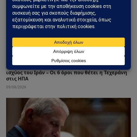
ΚΌΣΜΟΣ
Στενά του Ορμούζ: Το μεγάλο όπλο στρατηγικής
ισχύος του Ιράν – Οι 6 όροι που θέτει η Τεχεράνη
στις ΗΠΑ
09/08/2026