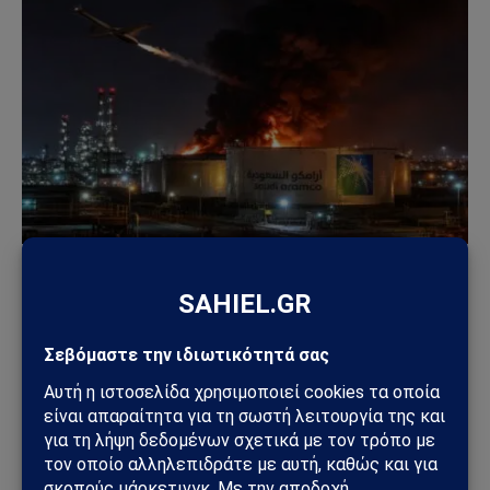
ΚΌΣΜΟΣ
Χούθι χτύπησαν την ενεργειακή καρδιά της
Σαουδικής Αραβίας – Επίθεση με drone στο
διυλιστήριο της Aramco στην Τζαζάν
09/08/2026