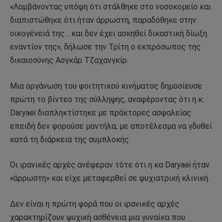
«Λαμβάνοντας υπόψη ότι στάλθηκε στο νοσοκομείο και
διαπιστώθηκε ότι ήταν άρρωστη, παραδόθηκε στην
οικογένειά της… και δεν έχει ασκηθεί δικαστική δίωξη
εναντίον της», δήλωσε την Τρίτη ο εκπρόσωπος της
δικαιοσύνης Ασγκάρ Τζαχανγκίρ.
Μια οργάνωση του φοιτητικού κινήματος δημοσίευσε
πρώτη το βίντεο της σύλληψης, αναφέροντας ότι η κ.
Daryaei διαπληκτίστηκε με πράκτορες ασφαλείας
επειδή δεν φορούσε μαντήλα, με αποτέλεσμα να γδυθεί
κατά τη διάρκεια της συμπλοκής.
Οι ιρανικές αρχές ανέφεραν τότε ότι η κα Daryaei ήταν
«άρρωστη» και είχε μεταφερθεί σε ψυχιατρική κλινική.
Δεν είναι η πρώτη φορά που οι ιρανικές αρχές
χαρακτηρίζουν ψυχική ασθένεια μια γυναίκα που