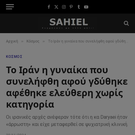
Facebook
X
Instagram
Pinterest
Tumblr
YouTube
(Twitter)
»
»
Αρχική
Κόσμος
Το Ιράν η γυναίκα που συνελήφθη αφού γδύθηκε αφέθηκε ελεύθερη χωρίς κατηγορία
ΚΌΣΜΟΣ
Το Ιράν η γυναίκα που
συνελήφθη αφού γδύθηκε
αφέθηκε ελεύθερη χωρίς
κατηγορία
Οι ιρανικές αρχές ανέφεραν τότε ότι η κα Daryaei ήταν
«άρρωστη» και είχε μεταφερθεί σε ψυχιατρική κλινική.