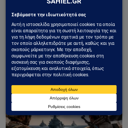
Sahiel Newsroom
Facebook
X
Pinterest
Instagram
Tumblr
(Twitter)
Το Sahiel.gr είναι ανεξάρτητη ψηφιακή πύλη ενημέρωσης
και ανάλυσης με έμφαση στη γεωπολιτική, τη διεθνή
ασφάλεια, τα εθνικά ζητήματα και τις διεθνείς εξελίξεις
που επηρεάζουν την Ελλάδα και τον ευρύτερο ελληνισμό.
ΔΕΙΤΕ ΕΠΙΣΗΣ →