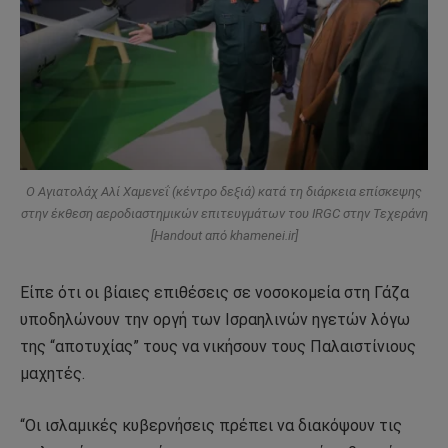
Ο Αγιατολάχ Αλί Χαμενεΐ (κέντρο δεξιά) κατά τη διάρκεια επίσκεψης
στην έκθεση αεροδιαστημικών επιτευγμάτων του IRGC στην Τεχεράνη
[Handout από khamenei.ir]
Είπε ότι οι βίαιες επιθέσεις σε νοσοκομεία στη Γάζα
υποδηλώνουν την οργή των Ισραηλινών ηγετών λόγω
της “αποτυχίας” τους να νικήσουν τους Παλαιστίνιους
μαχητές.
“Οι ισλαμικές κυβερνήσεις πρέπει να διακόψουν τις