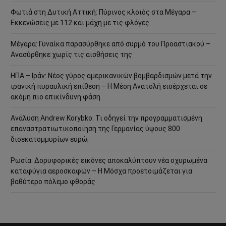
Φωτιά στη Δυτική Αττική: Πύρινος κλοιός στα Μέγαρα –
Εκκενώσεις με 112 και μάχη με τις φλόγες
Μέγαρα: Γυναίκα παρασύρθηκε από συρμό του Προαστιακού –
Ανασύρθηκε χωρίς τις αισθήσεις της
ΗΠΑ – Ιράν: Νέος γύρος αμερικανικών βομβαρδισμών μετά την
ιρανική πυραυλική επίθεση – Η Μέση Ανατολή εισέρχεται σε
ακόμη πιο επικίνδυνη φάση
Ανάλυση Andrew Korybko: Τι οδηγεί την προγραμματισμένη
επαναστρατιωτικοποίηση της Γερμανίας ύψους 800
δισεκατομμυρίων ευρώ;
Ρωσία: Δορυφορικές εικόνες αποκαλύπτουν νέα οχυρωμένα
καταφύγια αεροσκαφών – Η Μόσχα προετοιμάζεται για
βαθύτερο πόλεμο φθοράς