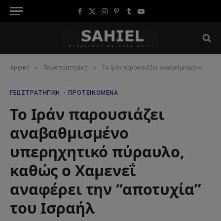
Facebook
X
Instagram
Pinterest
Tumblr
YouTube
(Twitter)
»
»
Αρχική
Γεωστρατηγική
Το Ιράν παρουσιάζει αναβαθμισμένο υπερηχητικό πύραυλο, καθώς ο Χαμενεΐ αναφέρει την “αποτυχία” του Ισραήλ
ΓΕΩΣΤΡΑΤΗΓΙΚΉ
ΠΡΟΤΕΙΝΌΜΕΝΑ
Το Ιράν παρουσιάζει
αναβαθμισμένο
υπερηχητικό πύραυλο,
καθώς ο Χαμενεΐ
αναφέρει την “αποτυχία”
του Ισραήλ