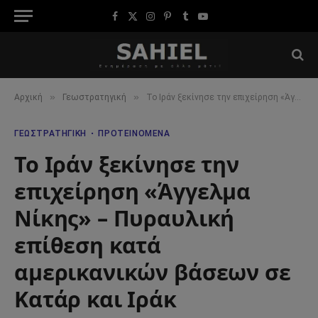
Facebook
X
Instagram
Pinterest
Tumblr
YouTube
(Twitter)
»
»
Αρχική
Γεωστρατηγική
Το Ιράν ξεκίνησε την επιχείρηση «Άγγελμα Νίκης» – Πυραυλική επίθεση κατά αμερικανικών βάσεων σε Κατάρ και Ιράκ
ΓΕΩΣΤΡΑΤΗΓΙΚΉ
ΠΡΟΤΕΙΝΌΜΕΝΑ
Το Ιράν ξεκίνησε την
επιχείρηση «Άγγελμα
Νίκης» – Πυραυλική
επίθεση κατά
αμερικανικών βάσεων σε
Κατάρ και Ιράκ