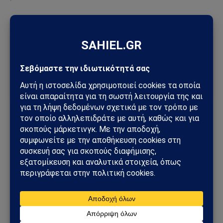
Ακολούθησε το Sahiel στο Google News
Πρόσθεσε το Sahiel ως προτιμώμενη πηγή για να λαμβάνεις
πρώτος τις σημαντικότερες ειδήσεις και αναλύσεις.
Add as a preferred source
αμερικανικές βάσεις
αντίποινα Ιράν
επιχείρηση Άγγελμα Νίκης
ΗΠΑ
Ιράκ
Κατάρ
κλιμάκωση Ιράν-ΗΠΑ
κρίση Περσικού Κόλπου
Μέση Ανατολή
Πόλεμος Ιράν-ΗΠΑ
πυραυλική επίθεση
Ακολουθήστε στο Instagram