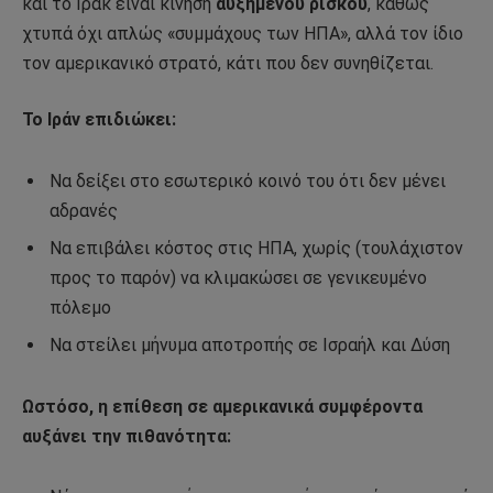
και το Ιράκ είναι κίνηση
αυξημένου ρίσκου
, καθώς
χτυπά όχι απλώς «συμμάχους των ΗΠΑ», αλλά τον ίδιο
τον αμερικανικό στρατό, κάτι που δεν συνηθίζεται.
Το Ιράν επιδιώκει:
Να δείξει στο εσωτερικό κοινό του ότι δεν μένει
αδρανές
Να επιβάλει κόστος στις ΗΠΑ, χωρίς (τουλάχιστον
προς το παρόν) να κλιμακώσει σε γενικευμένο
πόλεμο
Να στείλει μήνυμα αποτροπής σε Ισραήλ και Δύση
Ωστόσο, η επίθεση σε αμερικανικά συμφέροντα
αυξάνει την πιθανότητα: