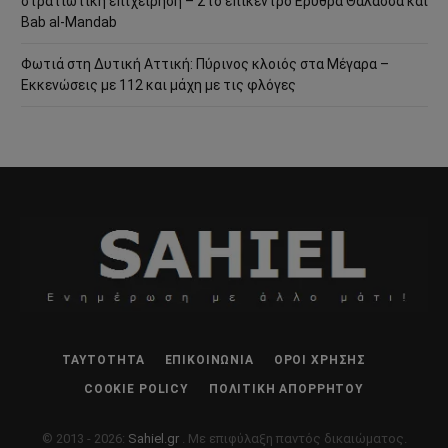
στρατιωτική επιχείρηση – Στο επίκεντρο Ερυθρά Θάλασσα και
Bab al-Mandab
Φωτιά στη Δυτική Αττική: Πύρινος κλοιός στα Μέγαρα –
Εκκενώσεις με 112 και μάχη με τις φλόγες
ΤΑΥΤΌΤΗΤΑ
ΕΠΙΚΟΙΝΩΝΊΑ
ΌΡΟΙ ΧΡΉΣΗΣ
COOKIE POLICY
ΠΟΛΙΤΙΚΉ ΑΠΟΡΡΉΤΟΥ
© 2013 - 2026:
Sahiel.gr
. Με επιφύλαξη παντός δικαιώματος.