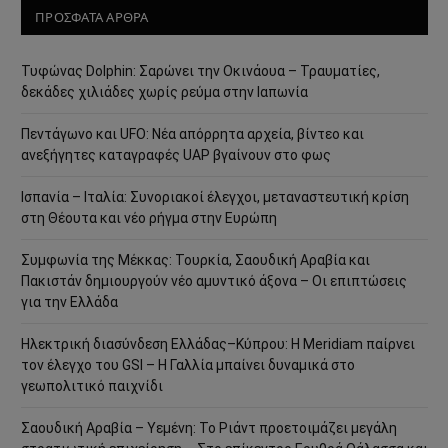
ΠΡΟΣΦΑΤΑ ΑΡΘΡΑ
Τυφώνας Dolphin: Σαρώνει την Οκινάουα – Τραυματίες,
δεκάδες χιλιάδες χωρίς ρεύμα στην Ιαπωνία
Πεντάγωνο και UFO: Νέα απόρρητα αρχεία, βίντεο και
ανεξήγητες καταγραφές UAP βγαίνουν στο φως
Ισπανία – Ιταλία: Συνοριακοί έλεγχοι, μεταναστευτική κρίση
στη Θέουτα και νέο ρήγμα στην Ευρώπη
Συμφωνία της Μέκκας: Τουρκία, Σαουδική Αραβία και
Πακιστάν δημιουργούν νέο αμυντικό άξονα – Οι επιπτώσεις
για την Ελλάδα
Ηλεκτρική διασύνδεση Ελλάδας–Κύπρου: Η Meridiam παίρνει
τον έλεγχο του GSI – Η Γαλλία μπαίνει δυναμικά στο
γεωπολιτικό παιχνίδι
Σαουδική Αραβία – Υεμένη: Το Ριάντ προετοιμάζει μεγάλη