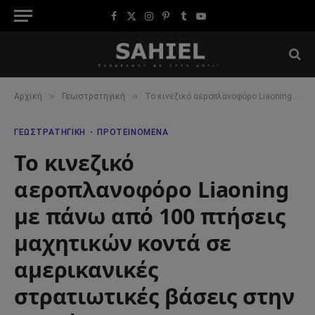
Facebook
X
Instagram
Pinterest
Tumblr
YouTube
(Twitter)
»
»
Αρχική
Γεωστρατηγική
Το κινεζικό αεροπλανοφόρο Liaoning με πάνω από 100 πτήσεις μαχητικών κοντά σε αμερικανικές στρατιωτικές βάσεις στην Οκινάουα
ΓΕΩΣΤΡΑΤΗΓΙΚΉ
ΠΡΟΤΕΙΝΌΜΕΝΑ
Το κινεζικό
αεροπλανοφόρο Liaoning
με πάνω από 100 πτήσεις
μαχητικών κοντά σε
αμερικανικές
στρατιωτικές βάσεις στην