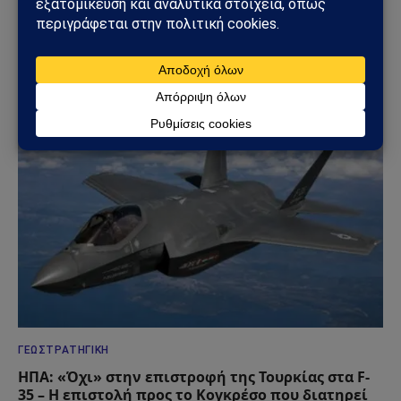
ΓΕΩΣΤΡΑΤΗΓΙΚΉ
Ρωσία: Δορυφορικές εικόνες αποκαλύπτουν νέα
οχυρωμένα καταφύγια αεροσκαφών – Η Μόσχα
προετοιμάζεται για βαθύτερο πόλεμο φθοράς
31/07/2026
ΓΕΩΣΤΡΑΤΗΓΙΚΉ
ΗΠΑ: «Όχι» στην επιστροφή της Τουρκίας στα F-
35 – Η επιστολή προς το Κογκρέσο που διατηρεί