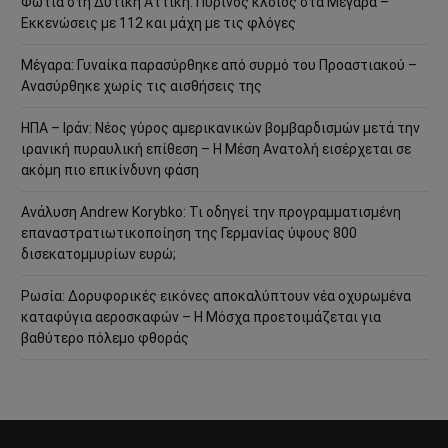
Φωτιά στη Δυτική Αττική: Πύρινος κλοιός στα Μέγαρα –
Εκκενώσεις με 112 και μάχη με τις φλόγες
Μέγαρα: Γυναίκα παρασύρθηκε από συρμό του Προαστιακού –
Ανασύρθηκε χωρίς τις αισθήσεις της
ΗΠΑ – Ιράν: Νέος γύρος αμερικανικών βομβαρδισμών μετά την
ιρανική πυραυλική επίθεση – Η Μέση Ανατολή εισέρχεται σε
ακόμη πιο επικίνδυνη φάση
Ανάλυση Andrew Korybko: Τι οδηγεί την προγραμματισμένη
επαναστρατιωτικοποίηση της Γερμανίας ύψους 800
δισεκατομμυρίων ευρώ;
Ρωσία: Δορυφορικές εικόνες αποκαλύπτουν νέα οχυρωμένα
καταφύγια αεροσκαφών – Η Μόσχα προετοιμάζεται για
βαθύτερο πόλεμο φθοράς