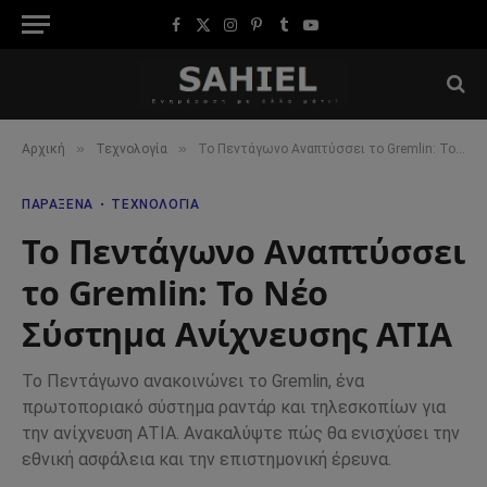
Facebook
X
Instagram
Pinterest
Tumblr
YouTube
(Twitter)
»
»
Αρχική
Τεχνολογία
Το Πεντάγωνο Αναπτύσσει το Gremlin: Το Νέο Σύστημα Ανίχνευσης ΑΤΙΑ
ΠΑΡΆΞΕΝΑ
ΤΕΧΝΟΛΟΓΊΑ
Το Πεντάγωνο Αναπτύσσει
το Gremlin: Το Νέο
Σύστημα Ανίχνευσης ΑΤΙΑ
Το Πεντάγωνο ανακοινώνει το Gremlin, ένα
πρωτοποριακό σύστημα ραντάρ και τηλεσκοπίων για
την ανίχνευση ΑΤΙΑ. Ανακαλύψτε πώς θα ενισχύσει την
εθνική ασφάλεια και την επιστημονική έρευνα.