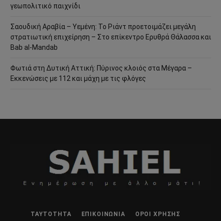
γεωπολιτικό παιχνίδι
Σαουδική Αραβία – Υεμένη: Το Ριάντ προετοιμάζει μεγάλη
στρατιωτική επιχείρηση – Στο επίκεντρο Ερυθρά Θάλασσα και
Bab al-Mandab
Φωτιά στη Δυτική Αττική: Πύρινος κλοιός στα Μέγαρα –
Εκκενώσεις με 112 και μάχη με τις φλόγες
ΤΑΥΤΌΤΗΤΑ
ΕΠΙΚΟΙΝΩΝΊΑ
ΌΡΟΙ ΧΡΉΣΗΣ