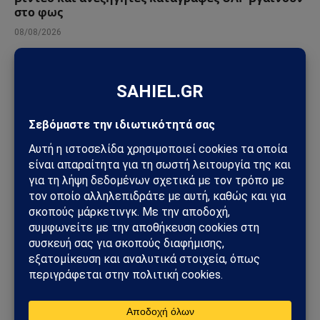
στο φως
08/08/2026
ΔΙΆΣΤΗΜΑ
NASA και UAP: Τι πραγματικά δήλωσε ο Τζάρετ
Άιζακμαν για τις εικόνες ανεξήγητων
αντικειμένων
10/07/2026