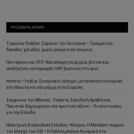
ΠΡΟΣΦΑΤΑ ΑΡΘΡΑ
Τυφώνας Dolphin: Σαρώνει την Οκινάουα – Τραυματίες,
δεκάδες χιλιάδες χωρίς ρεύμα στην Ιαπωνία
Πεντάγωνο και UFO: Νέα απόρρητα αρχεία, βίντεο και
ανεξήγητες καταγραφές UAP βγαίνουν στο φως
Ισπανία – Ιταλία: Συνοριακοί έλεγχοι, μεταναστευτική κρίση
στη Θέουτα και νέο ρήγμα στην Ευρώπη
Συμφωνία της Μέκκας: Τουρκία, Σαουδική Αραβία και
Πακιστάν δημιουργούν νέο αμυντικό άξονα – Οι επιπτώσεις
για την Ελλάδα
Ηλεκτρική διασύνδεση Ελλάδας–Κύπρου: Η Meridiam παίρνει
τον έλεγχο του GSI – Η Γαλλία μπαίνει δυναμικά στο