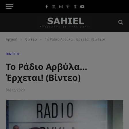
Facebook
X
Instagram
Pinterest
Tumblr
YouTube
(Twitter)
»
»
Αρχική
Βίντεο
Το Ράδιο Αρβύλα… Έρχεται! (Βίντεο)
ΒΊΝΤΕΟ
Το Ράδιο Αρβύλα…
Έρχεται! (Βίντεο)
06/12/2020