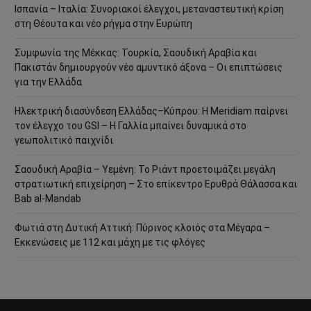
Ισπανία – Ιταλία: Συνοριακοί έλεγχοι, μεταναστευτική κρίση
στη Θέουτα και νέο ρήγμα στην Ευρώπη
Συμφωνία της Μέκκας: Τουρκία, Σαουδική Αραβία και
Πακιστάν δημιουργούν νέο αμυντικό άξονα – Οι επιπτώσεις
για την Ελλάδα
Ηλεκτρική διασύνδεση Ελλάδας–Κύπρου: Η Meridiam παίρνει
τον έλεγχο του GSI – Η Γαλλία μπαίνει δυναμικά στο
γεωπολιτικό παιχνίδι
Σαουδική Αραβία – Υεμένη: Το Ριάντ προετοιμάζει μεγάλη
στρατιωτική επιχείρηση – Στο επίκεντρο Ερυθρά Θάλασσα και
Bab al-Mandab
Φωτιά στη Δυτική Αττική: Πύρινος κλοιός στα Μέγαρα –
Εκκενώσεις με 112 και μάχη με τις φλόγες