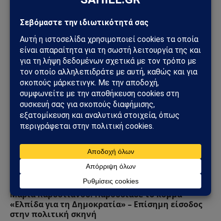
Το Μπέλφαστ φλέγεται: Βίαιες ταραχές μετά από
επίθεση με μαχαίρι – Σπίτια, οχήματα και δρόμοι
στις φλόγες
10/06/2026
ΠΟΛΙΤΙΚΉ
Μαρία Καρυστιανού: Παρουσίασε το κόμμα
«Ελπίδα για τη Δημοκρατία» – Επίσημη είσοδος
στην πολιτική σκηνή