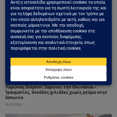
09/08/2026
ΚΌΣΜΟΣ
Τυφώνας Dolphin: Σαρώνει την Οκινάουα –
Τραυματίες, δεκάδες χιλιάδες χωρίς ρεύμα στην
Ιαπωνία
08/08/2026