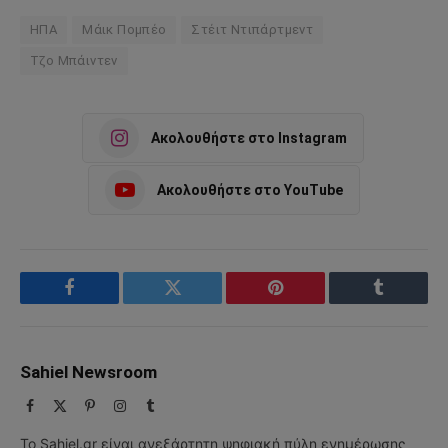
ΗΠΑ
Μάικ Πομπέο
Στέιτ Ντιπάρτμεντ
Τζο Μπάιντεν
Ακολουθήστε στο Instagram
Ακολουθήστε στο YouTube
Facebook
Twitter
Pinterest
Tumblr
Sahiel Newsroom
Facebook
X
Pinterest
Instagram
Tumblr
(Twitter)
Το Sahiel.gr είναι ανεξάρτητη ψηφιακή πύλη ενημέρωσης