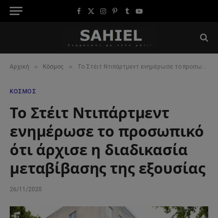
Facebook
X
Instagram
Pinterest
Tumblr
YouTube
(Twitter)
»
»
Αρχική
Κόσμος
Το Στέιτ Ντιπάρτμεντ ενημέρωσε το προσωπικό ότι άρχισε η διαδικασία μεταβίβασης της εξουσίας
ΚΌΣΜΟΣ
Το Στέιτ Ντιπάρτμεντ
ενημέρωσε το προσωπικό
ότι άρχισε η διαδικασία
μεταβίβασης της εξουσίας
26/11/2020