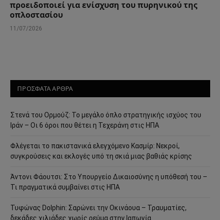
προειδοποιεί για ενίσχυση του πυρηνικού της
οπλοστασίου
11/07/2026
ΠΡΟΣΦΑΤΑ ΑΡΘΡΑ
Στενά του Ορμούζ: Το μεγάλο όπλο στρατηγικής ισχύος του
Ιράν – Οι 6 όροι που θέτει η Τεχεράνη στις ΗΠΑ
Φλέγεται το πακιστανικά ελεγχόμενο Κασμίρ: Νεκροί,
συγκρούσεις και εκλογές υπό τη σκιά μιας βαθιάς κρίσης
Άντονι Φάουτσι: Στο Υπουργείο Δικαιοσύνης η υπόθεσή του –
Τι πραγματικά συμβαίνει στις ΗΠΑ
Τυφώνας Dolphin: Σαρώνει την Οκινάουα – Τραυματίες,
δεκάδες χιλιάδες χωρίς ρεύμα στην Ιαπωνία