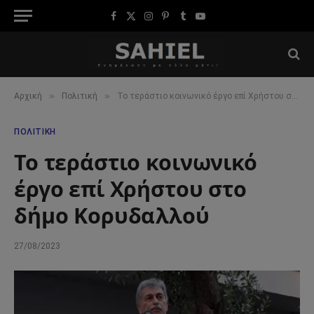
Facebook
X
Instagram
Pinterest
Tumblr
YouTube
(Twitter)
»
»
Αρχική
Πολιτική
Το τεράστιο κοινωνικό έργο επί Χρήστου στο δήμο Κορυδαλλού
ΠΟΛΙΤΙΚΉ
Το τεράστιο κοινωνικό
έργο επί Χρήστου στο
δήμο Κορυδαλλού
27/08/2023