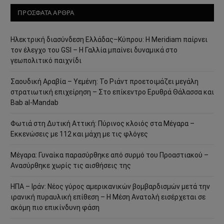
ΠΡΟΣΦΑΤΑ ΑΡΘΡΑ
Ηλεκτρική διασύνδεση Ελλάδας–Κύπρου: Η Meridiam παίρνει
τον έλεγχο του GSI – Η Γαλλία μπαίνει δυναμικά στο
γεωπολιτικό παιχνίδι
Σαουδική Αραβία – Υεμένη: Το Ριάντ προετοιμάζει μεγάλη
στρατιωτική επιχείρηση – Στο επίκεντρο Ερυθρά Θάλασσα και
Bab al-Mandab
Φωτιά στη Δυτική Αττική: Πύρινος κλοιός στα Μέγαρα –
Εκκενώσεις με 112 και μάχη με τις φλόγες
Μέγαρα: Γυναίκα παρασύρθηκε από συρμό του Προαστιακού –
Ανασύρθηκε χωρίς τις αισθήσεις της
ΗΠΑ – Ιράν: Νέος γύρος αμερικανικών βομβαρδισμών μετά την
ιρανική πυραυλική επίθεση – Η Μέση Ανατολή εισέρχεται σε
ακόμη πιο επικίνδυνη φάση