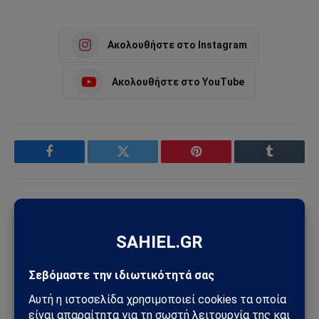
Ακολουθήστε στο Instagram
Ακολουθήστε στο YouTube
Facebook
Twitter
Pinterest
Tumblr
Sahiel Newsroom
Facebook
X
Pinterest
Instagram
Tumblr
(Twitter)
Το Sahiel.gr είναι ανεξάρτητη ψηφιακή πύλη ενημέρωσης
και ανάλυσης με έμφαση στη γεωπολιτική, τη διεθνή
ασφάλεια, τα εθνικά ζητήματα και τις διεθνείς εξελίξεις
που επηρεάζουν την Ελλάδα και τον ευρύτερο ελληνισμό.