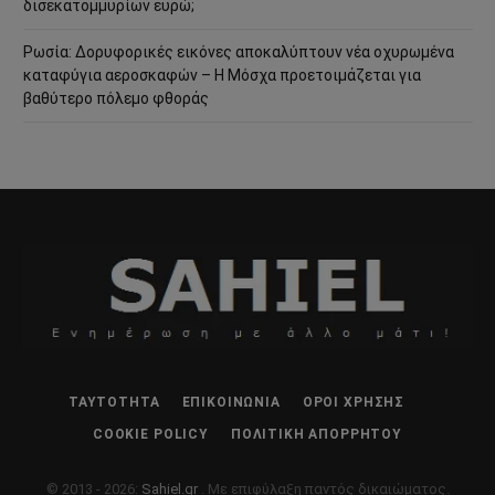
δισεκατομμυρίων ευρώ;
Ρωσία: Δορυφορικές εικόνες αποκαλύπτουν νέα οχυρωμένα
καταφύγια αεροσκαφών – Η Μόσχα προετοιμάζεται για
βαθύτερο πόλεμο φθοράς
ΤΑΥΤΌΤΗΤΑ
ΕΠΙΚΟΙΝΩΝΊΑ
ΌΡΟΙ ΧΡΉΣΗΣ
COOKIE POLICY
ΠΟΛΙΤΙΚΉ ΑΠΟΡΡΉΤΟΥ
© 2013 - 2026:
Sahiel.gr
. Με επιφύλαξη παντός δικαιώματος.