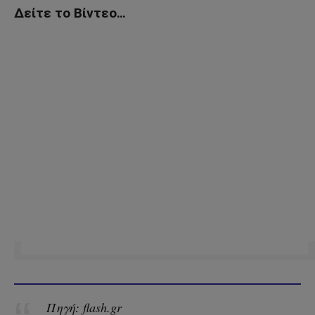
Δείτε το Βίντεο…
Πηγή: flash.gr