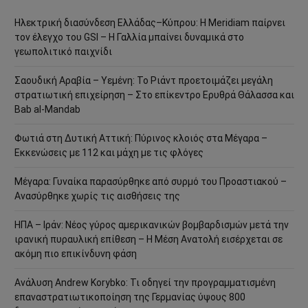
Ηλεκτρική διασύνδεση Ελλάδας–Κύπρου: Η Meridiam παίρνει
τον έλεγχο του GSI – Η Γαλλία μπαίνει δυναμικά στο
γεωπολιτικό παιχνίδι
Σαουδική Αραβία – Υεμένη: Το Ριάντ προετοιμάζει μεγάλη
στρατιωτική επιχείρηση – Στο επίκεντρο Ερυθρά Θάλασσα και
Bab al-Mandab
Φωτιά στη Δυτική Αττική: Πύρινος κλοιός στα Μέγαρα –
Εκκενώσεις με 112 και μάχη με τις φλόγες
Μέγαρα: Γυναίκα παρασύρθηκε από συρμό του Προαστιακού –
Ανασύρθηκε χωρίς τις αισθήσεις της
ΗΠΑ – Ιράν: Νέος γύρος αμερικανικών βομβαρδισμών μετά την
ιρανική πυραυλική επίθεση – Η Μέση Ανατολή εισέρχεται σε
ακόμη πιο επικίνδυνη φάση
Ανάλυση Andrew Korybko: Τι οδηγεί την προγραμματισμένη
επαναστρατιωτικοποίηση της Γερμανίας ύψους 800