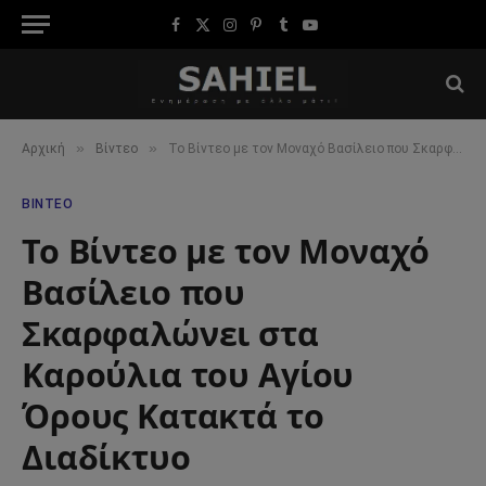
Facebook
X
Instagram
Pinterest
Tumblr
YouTube
(Twitter)
»
»
Αρχική
Βίντεο
Το Βίντεο με τον Μοναχό Βασίλειο που Σκαρφαλώνει στα Καρούλια του Αγίου Όρους Κατακτά το Διαδίκτυο
ΒΊΝΤΕΟ
Το Βίντεο με τον Μοναχό
Βασίλειο που
Σκαρφαλώνει στα
Καρούλια του Αγίου
Όρους Κατακτά το
Διαδίκτυο