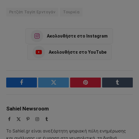
Ρετζέπ Ταγίπ Ερντογάν
Τουρκία
Ακολουθήστε στο Instagram
Ακολουθήστε στο YouTube
Facebook
Twitter
Pinterest
Tumblr
Sahiel Newsroom
Facebook
X
Pinterest
Instagram
Tumblr
(Twitter)
Το Sahiel.gr είναι ανεξάρτητη ψηφιακή πύλη ενημέρωσης
και ανάλυσης με έμφαση στη γεωπολιτική, τη διεθνή