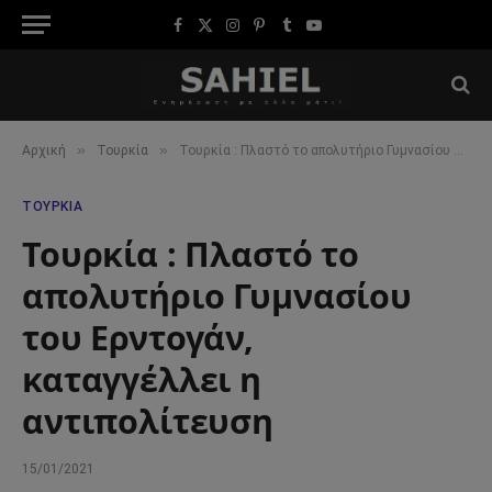
Facebook
X
Instagram
Pinterest
Tumblr
YouTube
(Twitter)
»
»
Αρχική
Τουρκία
Τουρκία : Πλαστό το απολυτήριο Γυμνασίου του Ερντογάν, καταγγέλλει η αντιπολίτευση
ΤΟΥΡΚΊΑ
Τουρκία : Πλαστό το
απολυτήριο Γυμνασίου
του Ερντογάν,
καταγγέλλει η
αντιπολίτευση
15/01/2021