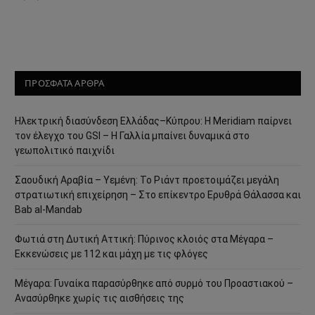
ΠΡΟΣΦΑΤΑ ΑΡΘΡΑ
Ηλεκτρική διασύνδεση Ελλάδας–Κύπρου: Η Meridiam παίρνει
τον έλεγχο του GSI – Η Γαλλία μπαίνει δυναμικά στο
γεωπολιτικό παιχνίδι
Σαουδική Αραβία – Υεμένη: Το Ριάντ προετοιμάζει μεγάλη
στρατιωτική επιχείρηση – Στο επίκεντρο Ερυθρά Θάλασσα και
Bab al-Mandab
Φωτιά στη Δυτική Αττική: Πύρινος κλοιός στα Μέγαρα –
Εκκενώσεις με 112 και μάχη με τις φλόγες
Μέγαρα: Γυναίκα παρασύρθηκε από συρμό του Προαστιακού –
Ανασύρθηκε χωρίς τις αισθήσεις της