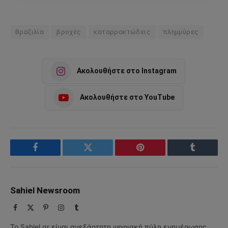
Βραζιλία
βροχές
καταρρακτώδεις
πλημμύρες
Ακολουθήστε στο Instagram
Ακολουθήστε στο YouTube
Facebook
Twitter
Pinterest
Tumblr
Sahiel Newsroom
Facebook
X
Pinterest
Instagram
Tumblr
(Twitter)
Το Sahiel.gr είναι ανεξάρτητη ψηφιακή πύλη ενημέρωσης