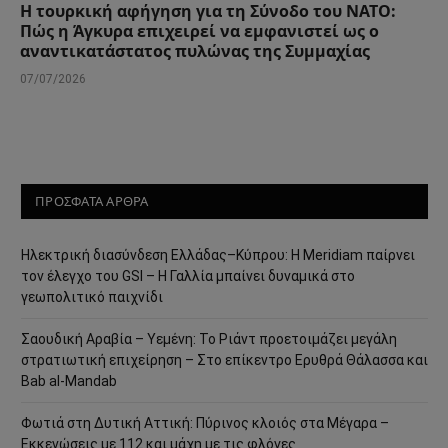
Η τουρκική αφήγηση για τη Σύνοδο του ΝΑΤΟ:
Πώς η Άγκυρα επιχειρεί να εμφανιστεί ως ο
αναντικατάστατος πυλώνας της Συμμαχίας
07/07/2026
ΠΡΟΣΦΑΤΑ ΑΡΘΡΑ
Ηλεκτρική διασύνδεση Ελλάδας–Κύπρου: Η Meridiam παίρνει
τον έλεγχο του GSI – Η Γαλλία μπαίνει δυναμικά στο
γεωπολιτικό παιχνίδι
Σαουδική Αραβία – Υεμένη: Το Ριάντ προετοιμάζει μεγάλη
στρατιωτική επιχείρηση – Στο επίκεντρο Ερυθρά Θάλασσα και
Bab al-Mandab
Φωτιά στη Δυτική Αττική: Πύρινος κλοιός στα Μέγαρα –
Εκκενώσεις με 112 και μάχη με τις φλόγες