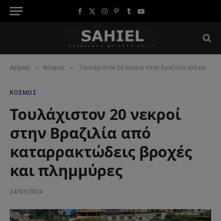
Facebook
X
Instagram
Pinterest
Tumblr
YouTube
(Twitter)
»
»
Αρχική
Κόσμος
Τουλάχιστον 20 νεκροί στην Βραζιλία από καταρρακτώδεις βροχές και πλημμύρες
ΚΌΣΜΟΣ
Τουλάχιστον 20 νεκροί
στην Βραζιλία από
καταρρακτώδεις βροχές
και πλημμύρες
24/03/2024