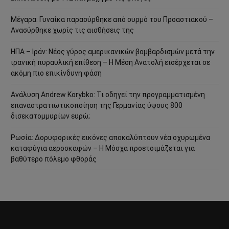
Μέγαρα: Γυναίκα παρασύρθηκε από συρμό του Προαστιακού –
Ανασύρθηκε χωρίς τις αισθήσεις της
ΗΠΑ – Ιράν: Νέος γύρος αμερικανικών βομβαρδισμών μετά την
ιρανική πυραυλική επίθεση – Η Μέση Ανατολή εισέρχεται σε
ακόμη πιο επικίνδυνη φάση
Ανάλυση Andrew Korybko: Τι οδηγεί την προγραμματισμένη
επαναστρατιωτικοποίηση της Γερμανίας ύψους 800
δισεκατομμυρίων ευρώ;
Ρωσία: Δορυφορικές εικόνες αποκαλύπτουν νέα οχυρωμένα
καταφύγια αεροσκαφών – Η Μόσχα προετοιμάζεται για
βαθύτερο πόλεμο φθοράς