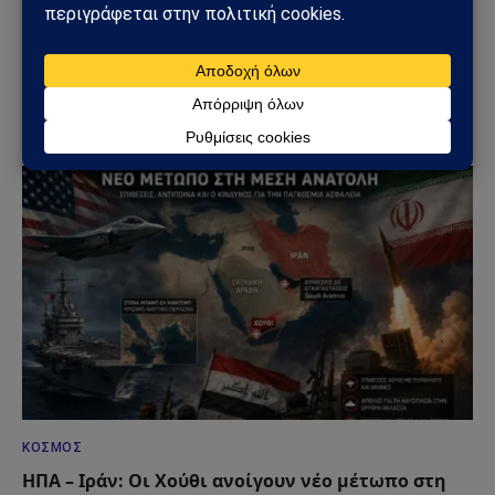
ΗΠΑ – Ιράν: Νέος γύρος αμερικανικών
βομβαρδισμών μετά την ιρανική πυραυλική
επίθεση – Η Μέση Ανατολή εισέρχεται σε ακόμη
πιο επικίνδυνη φάση
31/07/2026
ΚΌΣΜΟΣ
ΗΠΑ – Ιράν: Οι Χούθι ανοίγουν νέο μέτωπο στη