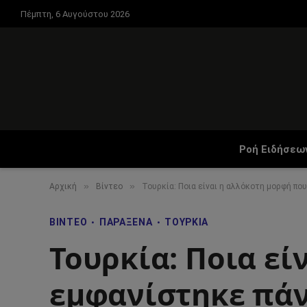
Πέμπτη, 6 Αυγούστου 2026
Ροή Ειδήσεω
»
»
Αρχική
Βίντεο
Τουρκία: Ποια είναι η αλλόκοτη μορφή π
ΒΊΝΤΕΟ
ΠΑΡΆΞΕΝΑ
ΤΟΥΡΚΊΑ
Τουρκία: Ποια εί
εμφανίστηκε πά