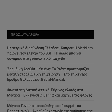
ΠΡΟΣΦΑΤΑ ΑΡΘΡΑ
Ηλεκτρική διασύνδεση Ελλάδας–Κύπρου: Η Meridiam
παίρνει τον έλεγχο του GSI – Η Γαλλία μπαίνει
δυναμικά στο γεωπολιτικό παιχνίδι
Σαουδική Αραβία – Υεμένη: Το Ριάντ προετοιμάζει
μεγάλη στρατιωτική επιχείρηση – Στο επίκεντρο
Ερυθρά Θάλασσα και Bab al-Mandab
Φωτιά στη Δυτική Αττική: Πύρινος κλοιός στα
Μέγαρα – Εκκενώσεις με 112 και μάχη με τις φλόγες
Μέγαρα: Γυναίκα παρασύρθηκε από συρμό του
Προαστιακού – Ανασύρθηκε χωρίς τις αισθήσεις της