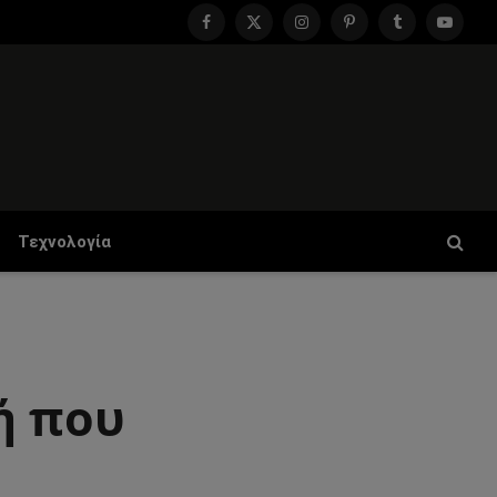
Facebook
X
Instagram
Pinterest
Tumblr
YouTu
(Twitter)
Τεχνολογία
ή που