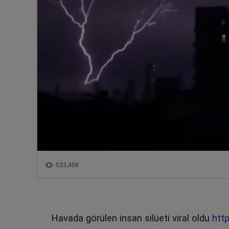
Havada görülen insan silüeti viral oldu
htt