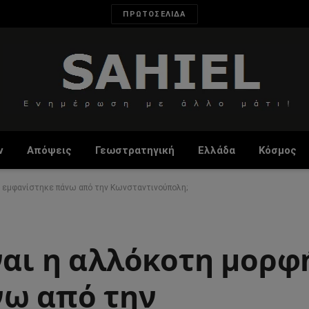
ΠΡΩΤΟΣΕΛΙΔΑ
ν
Απόψεις
Γεωστρατηγική
Ελλάδα
Κόσμος
ου εμφανίστηκε πάνω από την Κωνσταντινούπολη;
ναι η αλλόκοτη μορφ
νω από την