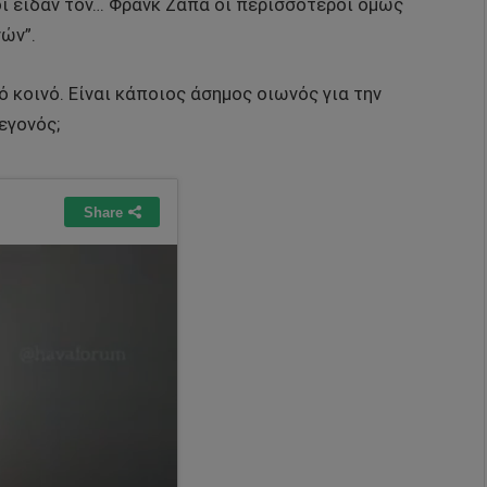
οι είδαν τον… Φρανκ Ζάπα οι περισσότεροι όμως
ών”.
 κοινό. Είναι κάποιος άσημος οιωνός για την
εγονός;