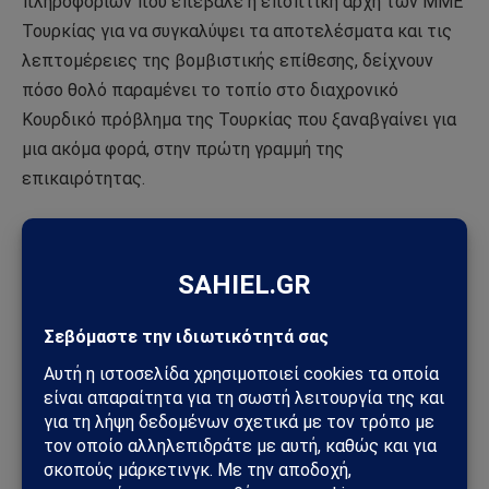
πληροφοριών που επέβαλε η εποπτική αρχή των ΜΜΕ
Τουρκίας για να συγκαλύψει τα αποτελέσματα και τις
λεπτομέρειες της βομβιστικής επίθεσης, δείχνουν
πόσο θολό παραμένει το τοπίο στο διαχρονικό
Κουρδικό πρόβλημα της Τουρκίας που ξαναβγαίνει για
μια ακόμα φορά, στην πρώτη γραμμή της
επικαιρότητας.
Το «κερασάκι στην τούρτα» έβαλε πάντως η δήλωση
που μετέφερε ο βουλευτής του φιλοκουρδικού
κόμματος DEM
Ömer Öcalan
, αμέσως μετά την
συνάντηση του με τον
Abdullah Öcalan
, στο Ιμραλί στις
23/10/2024: «
Εάν πληρούνται οι προϋποθέσεις, έχω τη
θεωρητική και πρακτική δύναμη να μετακινήσω αυτή τη
διαδικασία από το έδαφος της σύγκρουσης και της βίας,
στο νομικό και πολιτικό έδαφος
».
Και ο νοών, νοείτο…