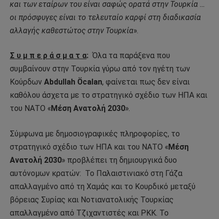
και των εταίρων του είναι σαφώς ορατά στην Τουρκία …
οι πρόσφυγες είναι το τελευταίο καρφί στη διαδικασία
αλλαγής καθεστώτος στην Τουρκία
».
Σ υ μ π ε ρ ά σ μ α τ α
:
Όλα τα παράξενα που
συμβαίνουν στην Τουρκία γύρω από τον ηγέτη των
Κούρδων
Abdullah Öcala
n
, φαίνεται πως δεν είναι
καθόλου άσχετα με το στρατηγικό σχέδιο των ΗΠΑ και
του ΝΑΤΟ «
Μέση Ανατολή 2030
».
Σύμφωνα με δημοσιογραφικές πληροφορίες, το
στρατηγικό σχέδιο των ΗΠΑ και του ΝΑΤΟ «
Μέση
Ανατολή 2030
» προβλέπει τη δημιουργικά δυο
αυτόνομων κρατών: Το Παλαιστινιακό στη Γάζα
απαλλαγμένο από τη Χαμάς και το Κουρδικό μεταξύ
βόρειας Συρίας και Νοτιανατολικής Τουρκίας
απαλλαγμένο από Τζιχαντιστές και ΡΚΚ. Το