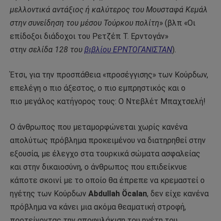
μελλοντικά αντάξιος ή καλύτερος του Μουσταφά Κεμάλ
στην συνείδηση του μέσου Τούρκου πολίτη
» (βλπ «Οι
επίδοξοι διάδοχοι του Ρετζέπ Τ. Ερντογάν»
στην
σελίδα 128 του
βιβλίου ΕΡΝΤΟΓΑΝΙΣΤΑΝ
).
Έτσι, για την προσπάθεια «προσέγγισης» των Κούρδων,
επελέγη ο πιο άξεστος, ο πιο εμπρηστικός και ο
πιο μεγάλος κατήγορος τους: Ο Ντεβλέτ Μπαχτσελή!
Ο άνθρωπος που μεταμορφώνεται χωρίς κανένα
απολύτως πρόβλημα προκειμένου να διατηρηθεί στην
εξουσία, με έλεγχο στα τουρκικά σώματα ασφαλείας
και στην δικαιοσύνη, ο άνθρωπος που επιδείκνυε
κάποτε σκοινί με το οποίο θα έπρεπε να κρεμαστεί ο
ηγέτης των Κούρδων
Abdullah Öcala
n
, δεν είχε κανένα
πρόβλημα να κάνει μια ακόμα θεαματική στροφή,
προτείνοντας την αποφυλάκιση του ηγέτη του