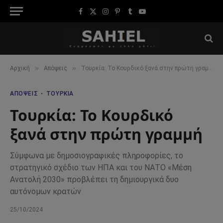
Facebook
X
Instagram
Pinterest
Tumblr
YouTube
(Twitter)
»
»
Αρχική
Απόψεις
Τουρκία: Το Κουρδικό ξανά στην πρώτη γραμμή
ΑΠΌΨΕΙΣ
ΤΟΥΡΚΊΑ
Τουρκία: Το Κουρδικό
ξανά στην πρώτη γραμμή
Σύμφωνα με δημοσιογραφικές πληροφορίες, το
στρατηγικό σχέδιο των ΗΠΑ και του ΝΑΤΟ «Μέση
Ανατολή 2030» προβλέπει τη δημιουργικά δυο
αυτόνομων κρατών
25/10/2024