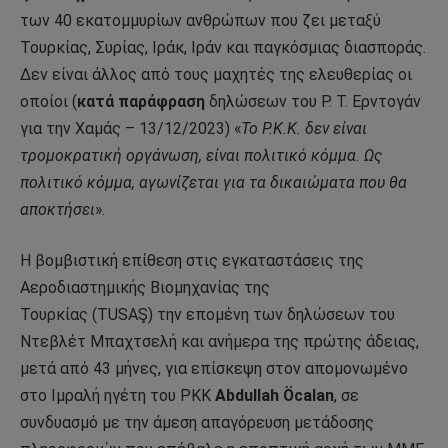
των 40 εκατομμυρίων ανθρώπων που ζει μεταξύ
Τουρκίας, Συρίας, Ιράκ, Ιράν και παγκόσμιας διασποράς.
Δεν είναι άλλος από τους μαχητές της ελευθερίας οι
οποίοι (
κατά παράφραση
δηλώσεων του Ρ. Τ. Ερντογάν
για την Χαμάς – 13/12/2023) «
Το Ρ.Κ.Κ.
δεν είναι
τρομοκρατική οργάνωση
,
είναι πολιτικό κόμμα. Ως
πολιτικό κόμμα, αγωνίζεται για τα δικαιώματα που θα
αποκτήσει
».
Η βομβιστική επίθεση στις εγκαταστάσεις της
Αεροδιαστημικής Βιομηχανίας της
Τουρκίας (TUSAŞ) την επομένη των δηλώσεων του
Ντεβλέτ Μπαχτσελή και ανήμερα της πρώτης άδειας,
μετά από 43 μήνες, για επίσκεψη στον απομονωμένο
στο Ιμραλή ηγέτη του ΡΚΚ
Abdullah Öcala
n
, σε
συνδυασμό με την άμεση απαγόρευση μετάδοσης