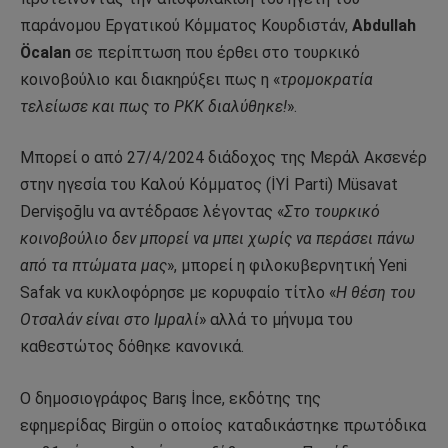
παράνομου Εργατικού Κόμματος Κουρδιστάν,
Abdullah
Öcala
n
σε περίπτωση που έρθει στο τουρκικό
κοινοβούλιο και διακηρύξει πως η «
τρομοκρατία
τελείωσε και πως το PKK διαλύθηκε!
».
Μπορεί ο από 27/4/2024 διάδοχος της Μεράλ Ακσενέρ
στην ηγεσία του Καλού Κόμματος (İYİ Parti) Müsavat
Dervişoğlu να αντέδρασε λέγοντας «
Στο τουρκικό
κοινοβούλιο δεν μπορεί να μπει χωρίς να περάσει πάνω
από τα πτώματα μας
», μπορεί η φιλοκυβερνητική Yeni
Safak να κυκλοφόρησε με κορυφαίο τίτλο «
Η θέση του
Οτσαλάν είναι στο Ιμραλί
» αλλά το μήνυμα του
καθεστώτος δόθηκε κανονικά.
Ο δημοσιογράφος Barış İnce, εκδότης της
εφημερίδας Birgün ο οποίος καταδικάστηκε πρωτόδικα