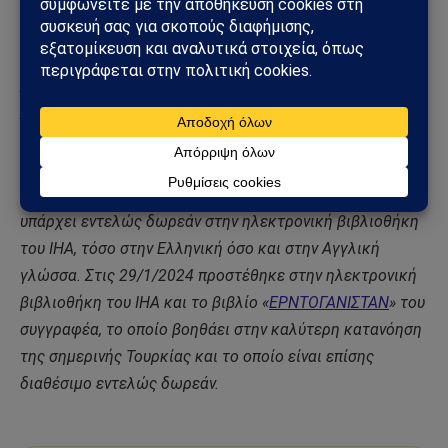
______________________________
* Λεωνίδας Κουμάκης: Νομικός, Συγγραφέας,
Αρθρογράφος-Αναλυτής, μέλος του International Hellenic
Association. Το αυτοβιογραφικό, διαχρονικό βιβλίο του
«
Το Θαύμα-Μια πραγματική ιστορία
», το οποίο
αναφέρεται στην μεθοδική εξολόθρευση του Ελληνισμού
της Κωνσταντινούπολης από το τουρκικό κράτος
υπάρχει εντελώς δωρεάν στην ηλεκτρονική βιβλιοθήκη
του ΙΗΑ, τόσο στην Ελληνική όσο και στην Αγγλική
γλώσσα. Στις 29/1/2024 προστέθηκε στην ηλεκτρονική
βιβλιοθήκη του ΙΗΑ και το βιβλίο «
ΕΡΝΤΟΓΑΝΙΣΤΑΝ
» του
συγγραφέα, το οποίο βοηθάει στην καλύτερη κατανόηση
της σημερινής Τουρκίας και το οποίο είναι επίσης
διαθέσιμο εντελώς δωρεάν.