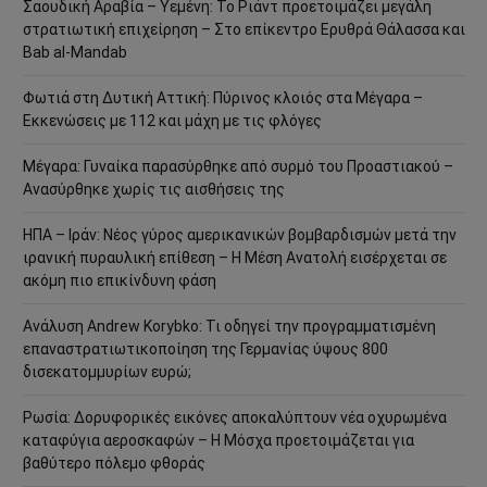
Σαουδική Αραβία – Υεμένη: Το Ριάντ προετοιμάζει μεγάλη
στρατιωτική επιχείρηση – Στο επίκεντρο Ερυθρά Θάλασσα και
Bab al-Mandab
Φωτιά στη Δυτική Αττική: Πύρινος κλοιός στα Μέγαρα –
Εκκενώσεις με 112 και μάχη με τις φλόγες
Μέγαρα: Γυναίκα παρασύρθηκε από συρμό του Προαστιακού –
Ανασύρθηκε χωρίς τις αισθήσεις της
ΗΠΑ – Ιράν: Νέος γύρος αμερικανικών βομβαρδισμών μετά την
ιρανική πυραυλική επίθεση – Η Μέση Ανατολή εισέρχεται σε
ακόμη πιο επικίνδυνη φάση
Ανάλυση Andrew Korybko: Τι οδηγεί την προγραμματισμένη
επαναστρατιωτικοποίηση της Γερμανίας ύψους 800
δισεκατομμυρίων ευρώ;
Ρωσία: Δορυφορικές εικόνες αποκαλύπτουν νέα οχυρωμένα
καταφύγια αεροσκαφών – Η Μόσχα προετοιμάζεται για
βαθύτερο πόλεμο φθοράς