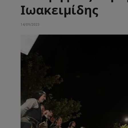
Ιωακειμίδης
14/09/2023