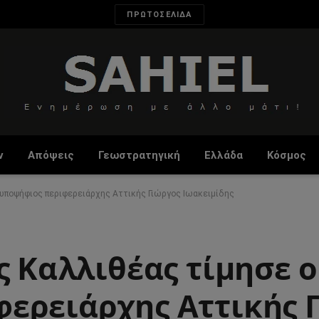
ΠΡΩΤΟΣΕΛΙΔΑ
ν
Απόψεις
Γεωστρατηγική
Ελλάδα
Κόσμος
 υποψήφιος περιφερειάρχης Αττικής Γιώργος Ιωακειμίδης
ς Καλλιθέας τίμησε ο
ερειάρχης Αττικής 