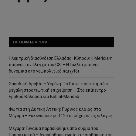
ΠΡΟΣΦΑΤΑ ΑΡΘΡΑ
Ηλεκτρική διασύνδεση Ελλάδας–Κύπρου: Η Meridiam
παίρνει τον έλεγχο του GSI – Η Γαλλία μπαίνει
δυναμικά στο γεωπολιτικό παιχνίδι
Σαουδική Αραβία – Υεμένη: Το Ριάντ προετοιμάζει
μεγάλη στρατιωτική επιχείρηση – Στο επίκεντρο
Ερυθρά Θάλασσα και Bab al-Mandab
Φωτιά στη Δυτική Αττική: Πύρινος κλοιός στα
Μέγαρα – Εκκενώσεις με 112 και μάχη με τις φλόγες
Μέγαρα: Γυναίκα παρασύρθηκε από συρμό του
Προαστιακού – Ανασύρθηκε χωρίς τις αισθήσεις της