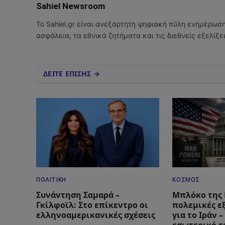
Sahiel Newsroom
Το Sahiel.gr είναι ανεξάρτητη ψηφιακή πύλη ενημέρωσ
ασφάλεια, τα εθνικά ζητήματα και τις διεθνείς εξελίξ
ΔΕΙΤΕ ΕΠΙΣΗΣ →
ΠΟΛΙΤΙΚΉ
ΚΌΣΜΟΣ
Συνάντηση Σαμαρά –
Μπλόκο της 
Γκίλφοϊλ: Στο επίκεντρο οι
πολεμικές ε
ελληνοαμερικανικές σχέσεις
για το Ιράν 