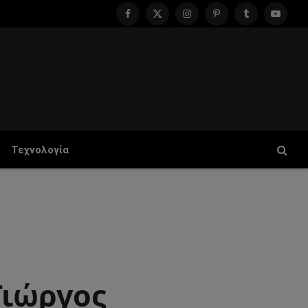
Facebook
X
Instagram
Pinterest
Tumblr
YouTu
(Twitter)
Τεχνολογία
Γιώργος