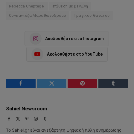
Rebecca Cheptegei
επίθεση με βενζίνη
Ουγκαντέζα Μαραθωνοδρόμο
Τραγικός Θάνατος
Ακολουθήστε στο Instagram
Ακολουθήστε στο YouTube
Facebook
Twitter
Pinterest
Tumblr
Sahiel Newsroom
Facebook
X
Pinterest
Instagram
Tumblr
(Twitter)
Το Sahiel.gr είναι ανεξάρτητη ψηφιακή πύλη ενημέρωσης