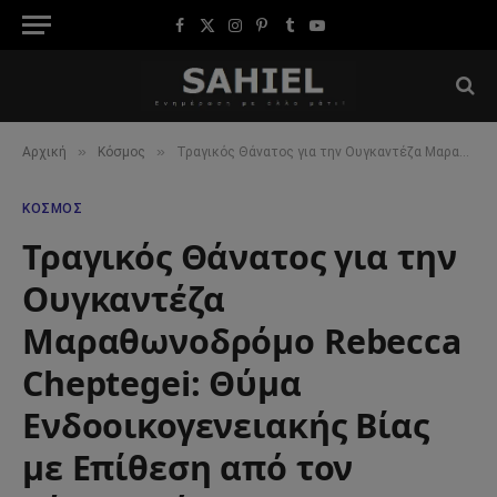
Facebook
X
Instagram
Pinterest
Tumblr
YouTube
(Twitter)
»
»
Αρχική
Κόσμος
Τραγικός Θάνατος για την Ουγκαντέζα Μαραθωνοδρόμο Rebecca Cheptegei: Θύμα Ενδοοικογενειακής Βίας με Επίθεση από τον Σύντροφό της
ΚΌΣΜΟΣ
Τραγικός Θάνατος για την
Ουγκαντέζα
Μαραθωνοδρόμο Rebecca
Cheptegei: Θύμα
Ενδοοικογενειακής Βίας
με Επίθεση από τον