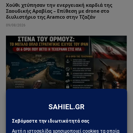
Χούθι χτύπησαν την ενεργειακή καρδιά της
Σαουδικής Αραβίας – Επίθεση με drone στο
διυλιστήριο της Aramco στην Τζαζάν
09/08/2026
ΚΌΣΜΟΣ
Στενά του Ορμούζ: Το μεγάλο όπλο στρατηγικής
ισχύος του Ιράν – Οι 6 όροι που θέτει η Τεχεράνη
στις ΗΠΑ