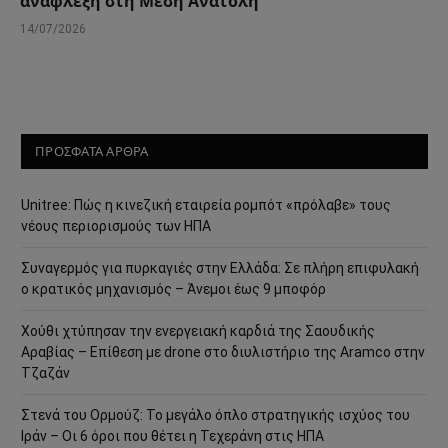
ανάφλεξη στη Μέση Ανατολή
14/07/2026
ΠΡΟΣΦΑΤΑ ΑΡΘΡΑ
Unitree: Πώς η κινεζική εταιρεία ρομπότ «πρόλαβε» τους
νέους περιορισμούς των ΗΠΑ
Συναγερμός για πυρκαγιές στην Ελλάδα: Σε πλήρη επιφυλακή
ο κρατικός μηχανισμός – Άνεμοι έως 9 μποφόρ
Χούθι χτύπησαν την ενεργειακή καρδιά της Σαουδικής
Αραβίας – Επίθεση με drone στο διυλιστήριο της Aramco στην
Τζαζάν
Στενά του Ορμούζ: Το μεγάλο όπλο στρατηγικής ισχύος του
Ιράν – Οι 6 όροι που θέτει η Τεχεράνη στις ΗΠΑ