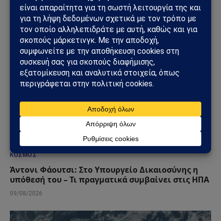
09/08/2026
ΚΌΣΜΟΣ
Άντονι Φάουτσι: Στο Υπουργείο Δικαιοσύνης η
υπόθεσή του – Τι πραγματικά συμβαίνει στις ΗΠΑ
09/08/2026