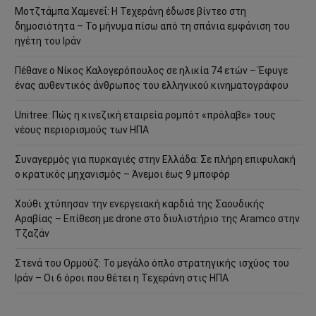
Μοτζτάμπα Χαμενεΐ: Η Τεχεράνη έδωσε βίντεο στη
δημοσιότητα – Το μήνυμα πίσω από τη σπάνια εμφάνιση του
ηγέτη του Ιράν
Πέθανε ο Νίκος Καλογερόπουλος σε ηλικία 74 ετών – Έφυγε
ένας αυθεντικός άνθρωπος του ελληνικού κινηματογράφου
Unitree: Πώς η κινεζική εταιρεία ρομπότ «πρόλαβε» τους
νέους περιορισμούς των ΗΠΑ
Συναγερμός για πυρκαγιές στην Ελλάδα: Σε πλήρη επιφυλακή
ο κρατικός μηχανισμός – Άνεμοι έως 9 μποφόρ
Χούθι χτύπησαν την ενεργειακή καρδιά της Σαουδικής
Αραβίας – Επίθεση με drone στο διυλιστήριο της Aramco στην
Τζαζάν
Στενά του Ορμούζ: Το μεγάλο όπλο στρατηγικής ισχύος του
Ιράν – Οι 6 όροι που θέτει η Τεχεράνη στις ΗΠΑ