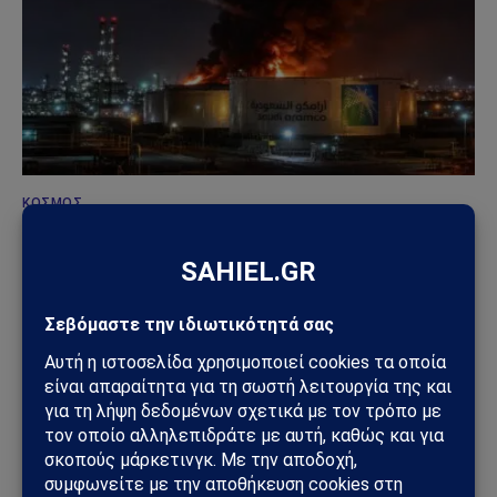
ΚΌΣΜΟΣ
Χούθι χτύπησαν την ενεργειακή καρδιά της
Σαουδικής Αραβίας – Επίθεση με drone στο
διυλιστήριο της Aramco στην Τζαζάν
09/08/2026