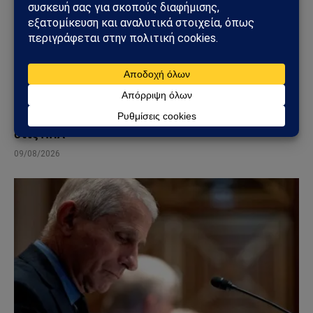
ΚΌΣΜΟΣ
Στενά του Ορμούζ: Το μεγάλο όπλο στρατηγικής
ισχύος του Ιράν – Οι 6 όροι που θέτει η Τεχεράνη
στις ΗΠΑ
09/08/2026