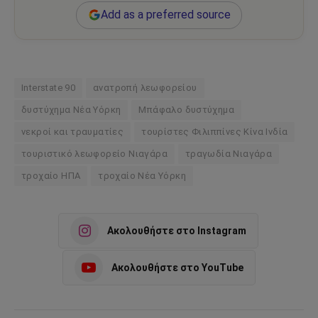
Add as a preferred source
Interstate 90
ανατροπή λεωφορείου
δυστύχημα Νέα Υόρκη
Μπάφαλο δυστύχημα
νεκροί και τραυματίες
τουρίστες Φιλιππίνες Κίνα Ινδία
τουριστικό λεωφορείο Νιαγάρα
τραγωδία Νιαγάρα
τροχαίο ΗΠΑ
τροχαίο Νέα Υόρκη
Ακολουθήστε στο Instagram
Ακολουθήστε στο YouTube