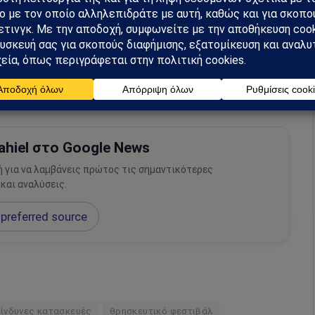
Η δημοσίευση κοινοποιήθηκε από το χρήστη Al Jazeera English (@aljazeeraenglish)
hiel στο Google News
ή για να λαμβάνεις πρώτος τις σημαντικότερες
 και αναλύσεις.
preferred source
κίνδυνες κατασκευές
θρησκευτικό φεστιβάλ