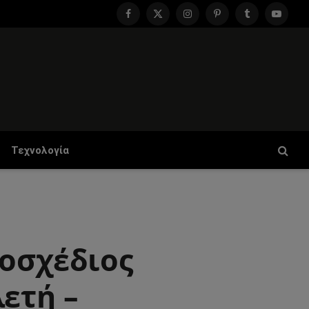
Facebook
X
Instagram
Pinterest
Tumblr
YouTu
(Twitter)
Τεχνολογία
τοσχέδιος
ετή –