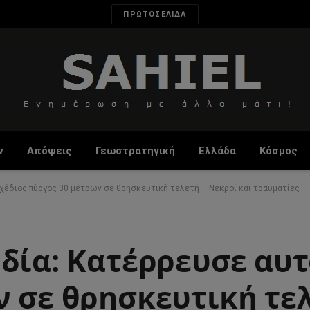
ΠΡΩΤΟΣΕΛΙΔΑ
ν
Απόψεις
Γεωστρατηγική
Ελλάδα
Κόσμος
χέδιος πύργος 30 μέτρων σε θρησκευτική τελετή – Νεκροί και τραυματίες
νδία: Κατέρρευσε αυ
 σε θρησκευτική τελ