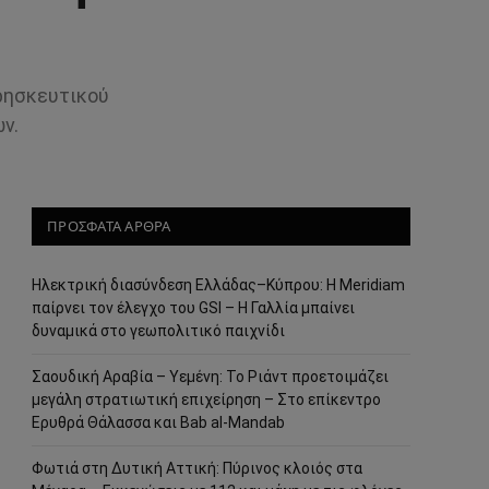
ρησκευτικού
ν.
ΠΡΟΣΦΑΤΑ ΑΡΘΡΑ
Ηλεκτρική διασύνδεση Ελλάδας–Κύπρου: Η Meridiam
παίρνει τον έλεγχο του GSI – Η Γαλλία μπαίνει
δυναμικά στο γεωπολιτικό παιχνίδι
Σαουδική Αραβία – Υεμένη: Το Ριάντ προετοιμάζει
μεγάλη στρατιωτική επιχείρηση – Στο επίκεντρο
Ερυθρά Θάλασσα και Bab al-Mandab
Φωτιά στη Δυτική Αττική: Πύρινος κλοιός στα