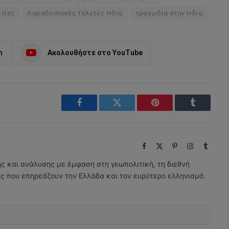
ατίες
παραδοσιακές τελετές Ινδία
τραγωδία στην Ινδία
m
Ακολουθήστε στο YouTube
Facebook
Twitter
Pinterest
Tumblr
Facebook
X
Pinterest
Instagram
Tumbl
(Twitter)
ης και ανάλυσης με έμφαση στη γεωπολιτική, τη διεθνή
εις που επηρεάζουν την Ελλάδα και τον ευρύτερο ελληνισμό.