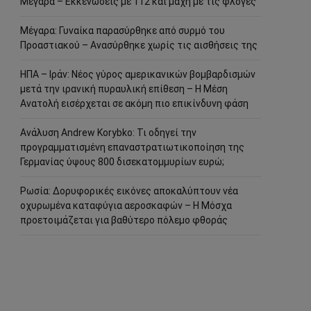
Μέγαρα – Εκκενώσεις με 112 και μάχη με τις φλόγες
Μέγαρα: Γυναίκα παρασύρθηκε από συρμό του
Προαστιακού – Ανασύρθηκε χωρίς τις αισθήσεις της
ΗΠΑ – Ιράν: Νέος γύρος αμερικανικών βομβαρδισμών
μετά την ιρανική πυραυλική επίθεση – Η Μέση
Ανατολή εισέρχεται σε ακόμη πιο επικίνδυνη φάση
Ανάλυση Andrew Korybko: Τι οδηγεί την
προγραμματισμένη επαναστρατιωτικοποίηση της
Γερμανίας ύψους 800 δισεκατομμυρίων ευρώ;
Ρωσία: Δορυφορικές εικόνες αποκαλύπτουν νέα
οχυρωμένα καταφύγια αεροσκαφών – Η Μόσχα
προετοιμάζεται για βαθύτερο πόλεμο φθοράς