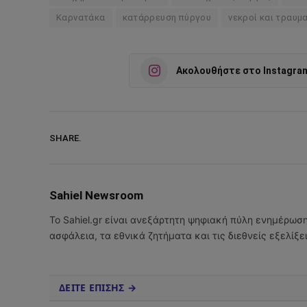
Καρνατάκα
κατάρρευση πύργου
νεκροί και τραυμ
Ακολουθήστε στο Instagra
SHARE.
Sahiel Newsroom
Το Sahiel.gr είναι ανεξάρτητη ψηφιακή πύλη ενημέρωσ
ασφάλεια, τα εθνικά ζητήματα και τις διεθνείς εξελίξ
ΔΕΙΤΕ ΕΠΙΣΗΣ →