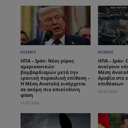
ΚΌΣΜΟΣ
ΚΌΣΜΟΣ
ΗΠΑ – Ιράν: Νέος γύρος
ΗΠΑ – Ιράν: 
αμερικανικών
ανοίγουν νέ
βομβαρδισμών μετά την
Μέση Ανατολ
ιρανική πυραυλική επίθεση –
Αραβία στο 
Η Μέση Ανατολή εισέρχεται
επιθέσεων
σε ακόμη πιο επικίνδυνη
25/07/2026
φάση
31/07/2026