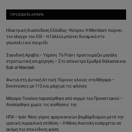
ΠΡΟΣΦΑΤΑ ΑΡΘΡΑ
Ηλεκτρική διασύνδεση Ελλάδας–Κύπρου: Η Meridiam παίρνει
τον έλεγχο του GSI – Η Γαλλία μπαίνει δυναμικά στο
γεωπολιτικό παιχνίδι
Σαουδική Αραβία – Υεμένη: Το Ριάντ προετοιμάζει μεγάλη
στρατιωτική επιχείρηση – Στο επίκεντρο Ερυθρά Θάλασσα και
Bab al-Mandab
Φωτιά στη Δυτική Αττική: Πύρινος κλοιός στα Μέγαρα –
Εκκενώσεις με 112 και μάχη με τις φλόγες
Μέγαρα: Γυναίκα παρασύρθηκε από συρμό του Προαστιακού –
Ανασύρθηκε χωρίς τις αισθήσεις της
ΗΠΑ – Ιράν: Νέος γύρος αμερικανικών βομβαρδισμών μετά την
ιρανική πυραυλική επίθεση – Η Μέση Ανατολή εισέρχεται σε
ακόμη πιο επικίνδυνη φάση