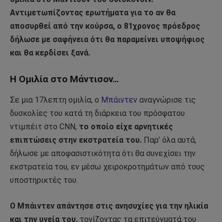
Αντιμετωπίζοντας ερωτήματα για το αν θα
αποσυρθεί από την κούρσα, ο 81χρονος πρόεδρος
δήλωσε με σαφήνεια ότι θα παραμείνει υποψήφιος
και θα κερδίσει ξανά.
Η Ομιλία στο Μάντισον…
Σε μια 17λεπτη ομιλία, ο
Μπάιντεν
αναγνώρισε τις
δυσκολίες του κατά τη διάρκεια του πρόσφατου
ντιμπέιτ στο CNN,
το οποίο είχε αρνητικές
επιπτώσεις στην εκστρατεία του.
Παρ’ όλα αυτά,
δήλωσε με αποφασιστικότητα ότι θα συνεχίσει την
εκστρατεία του, εν μέσω χειροκροτημάτων από τους
υποστηρικτές του.
Ο Μπάιντεν απάντησε στις ανησυχίες για την ηλικία
και την υγεία του,
τονίζοντας τα επιτεύγματά του