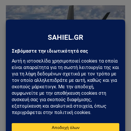
ΓΕΩΣΤΡΑΤΗΓΙΚΉ
ΗΠΑ: «Όχι» στην επιστροφή της Τουρκίας στα F-
35 – Η επιστολή προς το Κογκρέσο που διατηρεί
το αδιέξοδο με τους S-400
25/07/2026