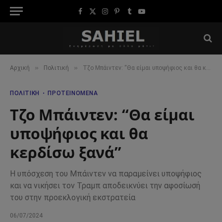
Facebook
X
Instagram
Pinterest
Tumblr
YouTube
(Twitter)
»
»
Αρχική
Πολιτική
Τζο Μπάιντεν: “Θα είμαι υποψήφιος και θα κερδίσω ξανά”
ΠΟΛΙΤΙΚΉ
ΠΡΟΤΕΙΝΌΜΕΝΑ
Τζο Μπάιντεν: “Θα είμαι
υποψήφιος και θα
κερδίσω ξανά”
Η υπόσχεση του Μπάιντεν να παραμείνει υποψήφιος
και να νικήσει τον Τραμπ αποδεικνύει την αφοσίωσή
του στην προεκλογική εκστρατεία
06/07/2024