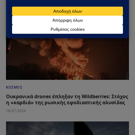
25/07/2026
ΚΌΣΜΟΣ
Ουκρανικά drones έπληξαν τη Wildberries: Στόχος
η «καρδιά» της ρωσικής εφοδιαστικής αλυσίδας
18/07/2026