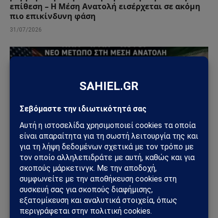
επίθεση – Η Μέση Ανατολή εισέρχεται σε ακόμη
πιο επικίνδυνη φάση
31/07/2026
ΚΌΣΜΟΣ
ΗΠΑ – Ιράν: Οι Χούθι ανοίγουν νέο μέτωπο στη
Μέση Ανατολή – Η Σαουδική Αραβία στο
επίκεντρο των επιθέσεων