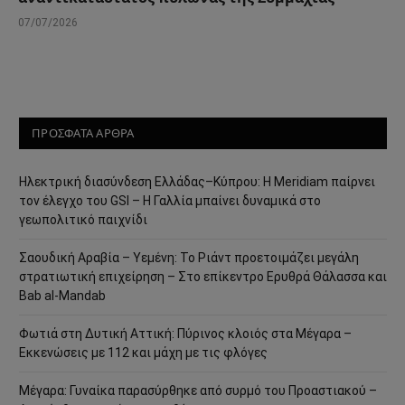
07/07/2026
ΠΡΟΣΦΑΤΑ ΑΡΘΡΑ
Ηλεκτρική διασύνδεση Ελλάδας–Κύπρου: Η Meridiam παίρνει
τον έλεγχο του GSI – Η Γαλλία μπαίνει δυναμικά στο
γεωπολιτικό παιχνίδι
Σαουδική Αραβία – Υεμένη: Το Ριάντ προετοιμάζει μεγάλη
στρατιωτική επιχείρηση – Στο επίκεντρο Ερυθρά Θάλασσα και
Bab al-Mandab
Φωτιά στη Δυτική Αττική: Πύρινος κλοιός στα Μέγαρα –
Εκκενώσεις με 112 και μάχη με τις φλόγες
Μέγαρα: Γυναίκα παρασύρθηκε από συρμό του Προαστιακού –