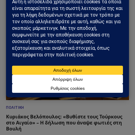
Τραμπ για το Ιράν – Ρήγμα στο εσωτερικό των
ΗΠΑ
23/06/2026
ΠΟΛΙΤΙΚΉ
Κυριάκος Βελόπουλος: «Βυθίστε τους Τούρκους
στο Αιγαίο» – Η δήλωση που άναψε φωτιές στη
Βουλή