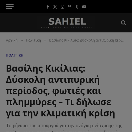
Facebook
X
Instagram
Pinterest
Tumblr
YouTube
(Twitter)
»
»
Αρχική
Πολιτική
Βασίλης Κικίλιας: Δύσκολη αντιπυρική περίοδος, φωτιές και πλημμύρες – Τι δήλωσε για την κλιματική κρίση
ΠΟΛΙΤΙΚΉ
Βασίλης Κικίλιας:
Δύσκολη αντιπυρική
περίοδος, φωτιές και
πλημμύρες – Τι δήλωσε
για την κλιματική κρίση
Το μήνυμα του υπουργού για την ανάγκη ενίσχυσης της