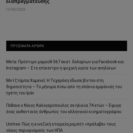
διαπραγμάτευσης
13/05/2026
ΠΡΟΣΦΑΤΑ ΑΡΘΡΑ
Meta: Πρόστιμο-μαμούθ 567 εκατ. δολαρίων για Facebook και
Instagram – Στο επίκεντρο η ψυχική υγεία των ανηλίκων
Μοτζτάμπα Χαμενεΐ: Η Τεχεράνη έδωσε βίντεο στη
δημοσιότητα – Το μήνυμα πίσω από τη σπάνια εμφάνιση του
ηγέτη του Ιράν
Πέθανε ο Νίκος Καλογερόπουλος σε ηλικία 74 ετών – Έφυγε
ένας αυθεντικός άνθρωπος του ελληνικού κινηματογράφου
Unitree: Πώς η κινεζική εταιρεία ρομπότ «πρόλαβε» τους
νέους περιορισμούς των ΗΠΑ