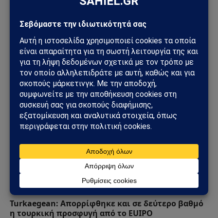
ΠΟΛΙΤΙΚΉ
Κυριάκος Βελόπουλος: «Βυθίστε τους Τούρκους
στο Αιγαίο» – Η δήλωση που άναψε φωτιές στη
Βουλή
06/06/2026
ΠΟΛΙΤΙΚΉ
Turkaegean: Απορρίφθηκε και σε δεύτερο βαθμό
η τουρκική προσφυγή από το EUIPO