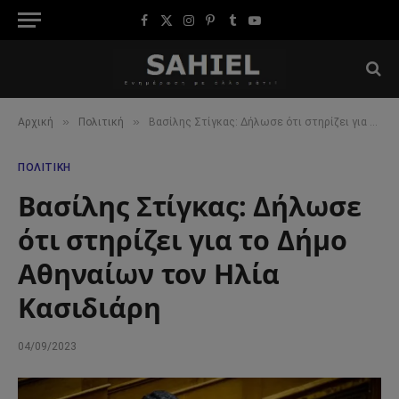
Facebook
X
Instagram
Pinterest
Tumblr
YouTube
(Twitter)
»
»
Αρχική
Πολιτική
Βασίλης Στίγκας: Δήλωσε ότι στηρίζει για το Δήμο Αθηναίων τον Ηλία Κασιδιάρη
ΠΟΛΙΤΙΚΉ
Βασίλης Στίγκας: Δήλωσε
ότι στηρίζει για το Δήμο
Αθηναίων τον Ηλία
Κασιδιάρη
04/09/2023