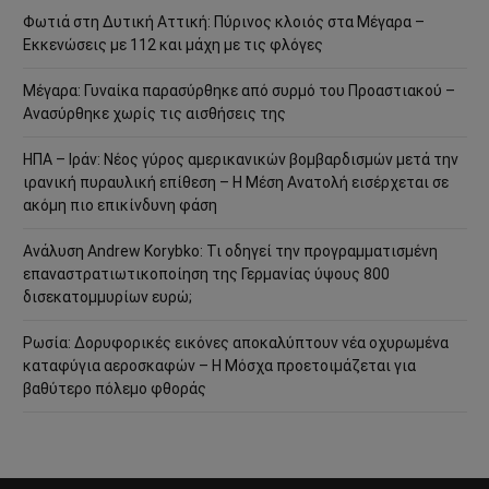
Φωτιά στη Δυτική Αττική: Πύρινος κλοιός στα Μέγαρα –
Εκκενώσεις με 112 και μάχη με τις φλόγες
Μέγαρα: Γυναίκα παρασύρθηκε από συρμό του Προαστιακού –
Ανασύρθηκε χωρίς τις αισθήσεις της
ΗΠΑ – Ιράν: Νέος γύρος αμερικανικών βομβαρδισμών μετά την
ιρανική πυραυλική επίθεση – Η Μέση Ανατολή εισέρχεται σε
ακόμη πιο επικίνδυνη φάση
Ανάλυση Andrew Korybko: Τι οδηγεί την προγραμματισμένη
επαναστρατιωτικοποίηση της Γερμανίας ύψους 800
δισεκατομμυρίων ευρώ;
Ρωσία: Δορυφορικές εικόνες αποκαλύπτουν νέα οχυρωμένα
καταφύγια αεροσκαφών – Η Μόσχα προετοιμάζεται για
βαθύτερο πόλεμο φθοράς