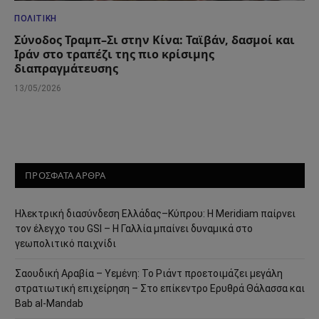
ΠΟΛΙΤΙΚΉ
Σύνοδος Τραμπ–Σι στην Κίνα: Ταϊβάν, δασμοί και
Ιράν στο τραπέζι της πιο κρίσιμης
διαπραγμάτευσης
13/05/2026
ΠΡΟΣΦΑΤΑ ΑΡΘΡΑ
Ηλεκτρική διασύνδεση Ελλάδας–Κύπρου: Η Meridiam παίρνει
τον έλεγχο του GSI – Η Γαλλία μπαίνει δυναμικά στο
γεωπολιτικό παιχνίδι
Σαουδική Αραβία – Υεμένη: Το Ριάντ προετοιμάζει μεγάλη
στρατιωτική επιχείρηση – Στο επίκεντρο Ερυθρά Θάλασσα και
Bab al-Mandab