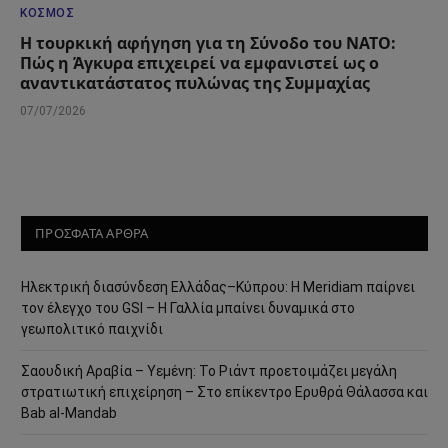
ΚΌΣΜΟΣ
Η τουρκική αφήγηση για τη Σύνοδο του ΝΑΤΟ:
Πώς η Άγκυρα επιχειρεί να εμφανιστεί ως ο
αναντικατάστατος πυλώνας της Συμμαχίας
07/07/2026
ΠΡΟΣΦΑΤΑ ΑΡΘΡΑ
Ηλεκτρική διασύνδεση Ελλάδας–Κύπρου: Η Meridiam παίρνει
τον έλεγχο του GSI – Η Γαλλία μπαίνει δυναμικά στο
γεωπολιτικό παιχνίδι
Σαουδική Αραβία – Υεμένη: Το Ριάντ προετοιμάζει μεγάλη
στρατιωτική επιχείρηση – Στο επίκεντρο Ερυθρά Θάλασσα και
Bab al-Mandab