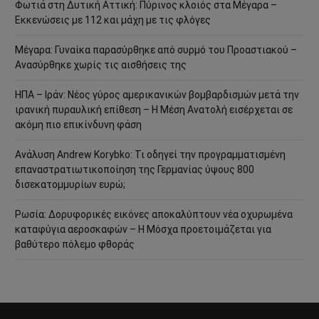
Φωτιά στη Δυτική Αττική: Πύρινος κλοιός στα Μέγαρα –
Εκκενώσεις με 112 και μάχη με τις φλόγες
Μέγαρα: Γυναίκα παρασύρθηκε από συρμό του Προαστιακού –
Ανασύρθηκε χωρίς τις αισθήσεις της
ΗΠΑ – Ιράν: Νέος γύρος αμερικανικών βομβαρδισμών μετά την
ιρανική πυραυλική επίθεση – Η Μέση Ανατολή εισέρχεται σε
ακόμη πιο επικίνδυνη φάση
Ανάλυση Andrew Korybko: Τι οδηγεί την προγραμματισμένη
επαναστρατιωτικοποίηση της Γερμανίας ύψους 800
δισεκατομμυρίων ευρώ;
Ρωσία: Δορυφορικές εικόνες αποκαλύπτουν νέα οχυρωμένα
καταφύγια αεροσκαφών – Η Μόσχα προετοιμάζεται για
βαθύτερο πόλεμο φθοράς