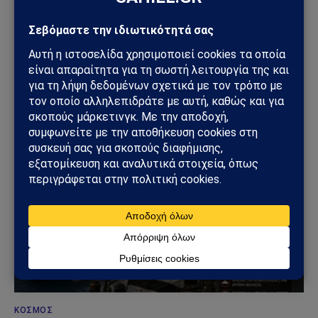
ΚΌΣΜΟΣ
ΗΠΑ – Ιράν: Νέος γύρος αμερικανικών
βομβαρδισμών μετά την ιρανική πυραυλική
επίθεση – Η Μέση Ανατολή εισέρχεται σε ακόμη
πιο επικίνδυνη φάση
31/07/2026
ΚΌΣΜΟΣ