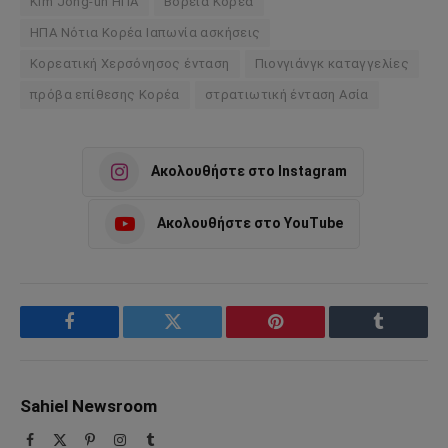
Kim Jong-un ΗΠΑ
Βόρεια Κορέα
ΗΠΑ Νότια Κορέα Ιαπωνία ασκήσεις
Κορεατική Χερσόνησος ένταση
Πιονγιάνγκ καταγγελίες
πρόβα επίθεσης Κορέα
στρατιωτική ένταση Ασία
Ακολουθήστε στο Instagram
Ακολουθήστε στο YouTube
Facebook
Twitter
Pinterest
Tumblr
Sahiel Newsroom
Facebook
X
Pinterest
Instagram
Tumblr