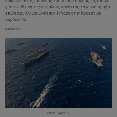
ασκήσεις ΗΠΑ, Ιαπωνίας και Νότιας Κορέας ως απειλή
για την εθνική της ασφάλεια, κάνοντας λόγο για πρόβα
επίθεσης. Κλιμακώνεται η ένταση στην Κορεατική
Χερσόνησο.
04/08/2025
Photo - Αρχείου