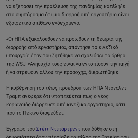
να εξετάσει την προέλευση της πανδημίας κατέληξε
στο συμπέρασμα ότι μια διαρροή από εργαστήριο είναι
εξαιρετικά απίθανο ενδεχόμενο.
«Οι ΗΠΑ εξακολουθούν να προωθούν τη θεωρία της
διαρροής από εργαστήριο», απάντησε το κινεζικό
υπουργείο όταν του ζητήθηκε να σχολιάσει το άρθρο
της WSJ. «Ανησυχία τους είναι να εντοπίσουν την πηγή
ή να στρέψουν αλλού την προσοχή;», διερωτήθηκε.
Η κυβέρνηση του τέως προέδρου των ΗΠΑ Ντόναλντ
Τραμπ ανέφερε ότι υποπτεύεται πως ο νέος
κορωνοϊός διέρρευσε από κινεζικό εργαστήριο, κάτι
που το Πεκίνο διαψεύδει.
Έγγραφο του
Στέιτ Ντιπάρτμεντ
που δόθηκε στη
δημοσιότητα όταν πλησίαζε το τέλος της θητείας του