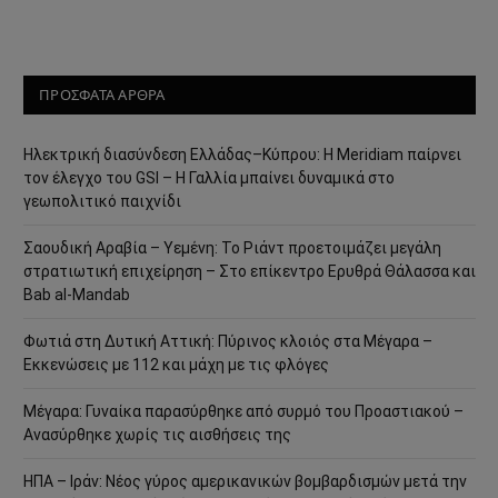
ΠΡΟΣΦΑΤΑ ΑΡΘΡΑ
Ηλεκτρική διασύνδεση Ελλάδας–Κύπρου: Η Meridiam παίρνει
τον έλεγχο του GSI – Η Γαλλία μπαίνει δυναμικά στο
γεωπολιτικό παιχνίδι
Σαουδική Αραβία – Υεμένη: Το Ριάντ προετοιμάζει μεγάλη
στρατιωτική επιχείρηση – Στο επίκεντρο Ερυθρά Θάλασσα και
Bab al-Mandab
Φωτιά στη Δυτική Αττική: Πύρινος κλοιός στα Μέγαρα –
Εκκενώσεις με 112 και μάχη με τις φλόγες
Μέγαρα: Γυναίκα παρασύρθηκε από συρμό του Προαστιακού –
Ανασύρθηκε χωρίς τις αισθήσεις της
ΗΠΑ – Ιράν: Νέος γύρος αμερικανικών βομβαρδισμών μετά την