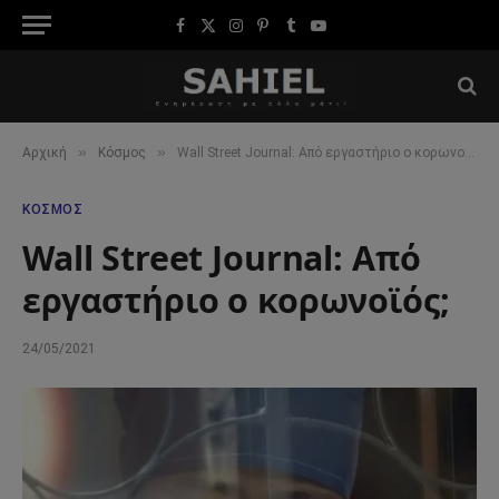
Facebook
X
Instagram
Pinterest
Tumblr
YouTube
(Twitter)
»
»
Αρχική
Κόσμος
Wall Street Journal: Από εργαστήριο ο κορωνοϊός;
ΚΌΣΜΟΣ
Wall Street Journal: Από
εργαστήριο ο κορωνοϊός;
24/05/2021