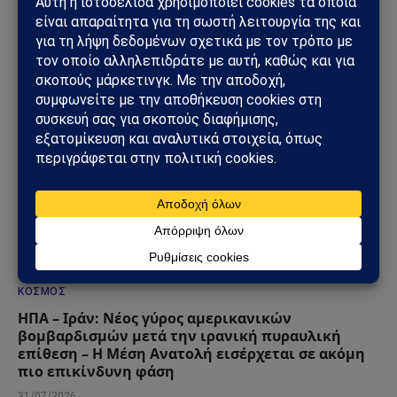
ΔΕΙΤΕ ΕΠΙΣΗΣ →
ΚΌΣΜΟΣ
ΗΠΑ – Ιράν: Νέος γύρος αμερικανικών
βομβαρδισμών μετά την ιρανική πυραυλική
επίθεση – Η Μέση Ανατολή εισέρχεται σε ακόμη
πιο επικίνδυνη φάση
31/07/2026