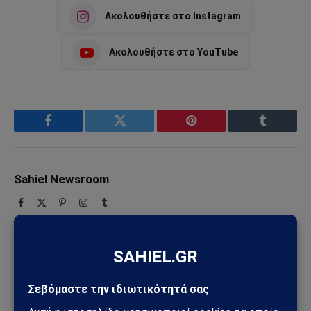
Ακολουθήστε στο Instagram
Ακολουθήστε στο YouTube
Facebook
Twitter
Pinterest
Tumblr
Sahiel Newsroom
Facebook
X
Pinterest
Instagram
Tumblr
(Twitter)
Το Sahiel.gr είναι ανεξάρτητη ψηφιακή πύλη ενημέρωσης
και ανάλυσης με έμφαση στη γεωπολιτική, τη διεθνή
ασφάλεια, τα εθνικά ζητήματα και τις διεθνείς εξελίξεις
που επηρεάζουν την Ελλάδα και τον ευρύτερο ελληνισμό.