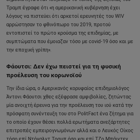
Τραμπ έγραφε ότι «η αμερικανική κυβέρνηση έχει
λόγους να πιστεύει ότι αρκετοί ερευνητές του WIV
αρρώστησαν το φθινόπωρο του 2019, προτού
εντοπιστεί το πρώτο κρούσμα της επιδημίας, με
συμπτώματα που έμοιαζαν τόσο με covid-19 όσο και με
την εποχική γρίπη».
Φάουτσι: Δεν έχω πειστεί για τη φυσική
προέλευση του κορωνοϊoύ
Την ίδια ώρα, ο Αμερικανός κορυφαίος επιδημιολόγος
Άντονι Φάουτσι χθες εξέφρασε αμφιβολίες, ζητώντας
μία ανοιχτή έρευνα για την προέλευση του ιού κατά την
πρόσφατη συνέντευξη του στο PolitFact ένα ζήτημα για
το οποίο έχουν θέσει πολλά ερωτήματα ανεξάρτητες
επιτροπές εμπειρογνωμόνων αλλά και ο Λευκός Οίκος
τόσο επί Ντόναλντ Τραμπ όσο και επί Τζο Μπάιντεν.