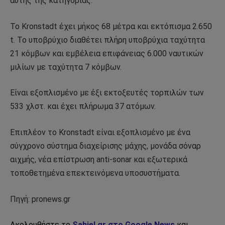
αυτής της κατηγορίας.
Το Kronstadt έχει μήκος 68 μέτρα και εκτόπισμα 2.650
t. Το υποβρύχιο διαθέτει πλήρη υποβρύχια ταχύτητα
21 κόμβων και εμβέλεια επιφάνειας 6.000 ναυτικών
μιλίων με ταχύτητα 7 κόμβων.
Είναι εξοπλισμένο με έξι εκτοξευτές τορπιλών των
533 χλστ. και έχει πλήρωμα 37 ατόμων.
Επιπλέον το Kronstadt είναι εξοπλισμένο με ένα
σύγχρονο σύστημα διαχείρισης μάχης, μονάδα σόναρ
αιχμής, νέα επίστρωση anti-sonar και εξωτερικά
τοποθετημένα επεκτεινόμενα υποσυστήματα.
Πηγή: pronews.gr
Ακολουθήστε το
Sahiel.gr στο Google News
και