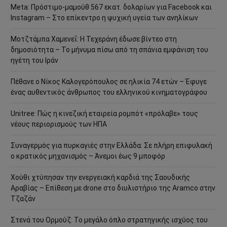
Meta: Πρόστιμο-μαμούθ 567 εκατ. δολαρίων για Facebook και
Instagram – Στο επίκεντρο η ψυχική υγεία των ανηλίκων
Μοτζτάμπα Χαμενεΐ: Η Τεχεράνη έδωσε βίντεο στη
δημοσιότητα – Το μήνυμα πίσω από τη σπάνια εμφάνιση του
ηγέτη του Ιράν
Πέθανε ο Νίκος Καλογερόπουλος σε ηλικία 74 ετών – Έφυγε
ένας αυθεντικός άνθρωπος του ελληνικού κινηματογράφου
Unitree: Πώς η κινεζική εταιρεία ρομπότ «πρόλαβε» τους
νέους περιορισμούς των ΗΠΑ
Συναγερμός για πυρκαγιές στην Ελλάδα: Σε πλήρη επιφυλακή
ο κρατικός μηχανισμός – Άνεμοι έως 9 μποφόρ
Χούθι χτύπησαν την ενεργειακή καρδιά της Σαουδικής
Αραβίας – Επίθεση με drone στο διυλιστήριο της Aramco στην
Τζαζάν
Στενά του Ορμούζ: Το μεγάλο όπλο στρατηγικής ισχύος του