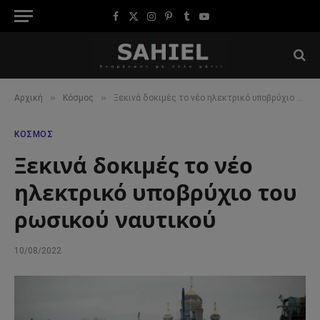
Facebook
X
Instagram
Pinterest
Tumblr
YouTube
(Twitter)
»
»
Αρχική
Κόσμος
Ξεκινά δοκιμές το νέο ηλεκτρικό υποβρύχιο του ρωσικού ναυτικού
ΚΌΣΜΟΣ
Ξεκινά δοκιμές το νέο
ηλεκτρικό υποβρύχιο του
ρωσικού ναυτικού
10/08/2022