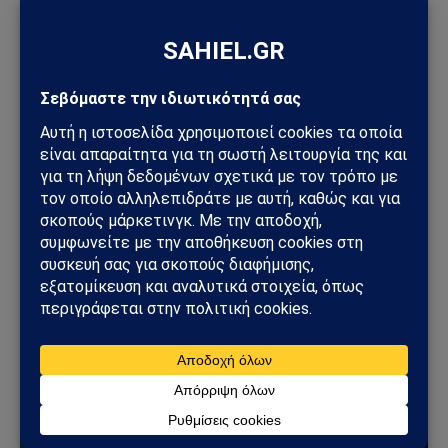
ΚΌΣΜΟΣ
Στενά του Ορμούζ: Το μεγάλο όπλο στρατηγικής
ισχύος του Ιράν – Οι 6 όροι που θέτει η Τεχεράνη
στις ΗΠΑ
09/08/2026