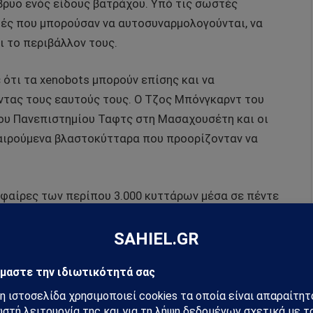
ρυο ενός είδους βατράχου. Υπό τις σωστές
μές που μπορούσαν να αυτοσυναρμολογούνται, να
ι το περιβάλλον τους.
 ότι τα xenobots μπορούν επίσης και να
τας τους εαυτούς τους. Ο Τζος Μπόνγκαρντ του
του Πανεπιστημίου Ταφτς στη Μασαχουσέτη και οι
αιρούμενα βλαστοκύτταρα που προορίζονταν να
φαίρες των περίπου 3.000 κυττάρων μέσα σε πέντε
 πλάτος περίπου μισό χιλιοστό και καλύπτεται από
ς λειτουργούν σαν κουπιά, επιτρέποντας στα
 Μπόνγκαρντ.