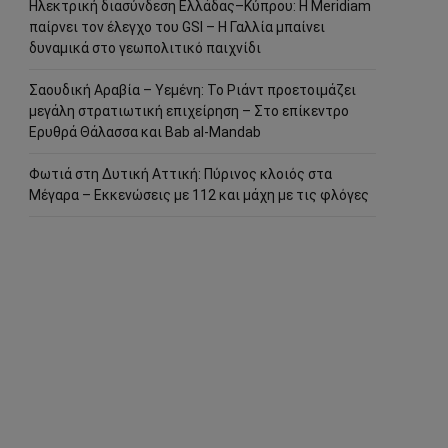
Ηλεκτρική διασύνδεση Ελλάδας–Κύπρου: Η Meridiam
παίρνει τον έλεγχο του GSI – Η Γαλλία μπαίνει
δυναμικά στο γεωπολιτικό παιχνίδι
Σαουδική Αραβία – Υεμένη: Το Ριάντ προετοιμάζει
μεγάλη στρατιωτική επιχείρηση – Στο επίκεντρο
Ερυθρά Θάλασσα και Bab al-Mandab
Φωτιά στη Δυτική Αττική: Πύρινος κλοιός στα
Μέγαρα – Εκκενώσεις με 112 και μάχη με τις φλόγες