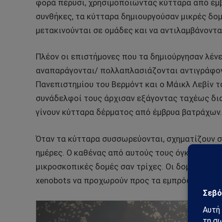
φορά πέρυσι, χρησιμοποιώντας κύτταρα από έμβ
συνθήκες, τα κύτταρα δημιουργούσαν μικρές δο
μετακινούνται σε ομάδες και να αντιλαμβάνοντα
Πλέον οι επιστήμονες που τα δημιούργησαν λένε
αναπαράγονται/ πολλαπλασιάζονται αντιγράφον
Πανεπιστημίου του Βερμόντ και ο Μάικλ Λεβίν 
συνάδελφοί τους άρχισαν εξάγοντας ταχέως δι
γίνουν κύτταρα δέρματος από έμβρυα βατράχων.
Όταν τα κύτταρα συσσωρεύονται, σχηματίζουν σ
ημέρες. Ο καθένας από αυτούς τους όγκους έχει
μικροσκοπικές δομές σαν τρίχες. Οι δομές αυτέ
xenobots να προχωρούν προς τα εμπρός, είπε ο