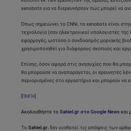
Κάποιοι εκ των ερευνητών της ομάδας ελπίζουν
xenobots για να διερευνήσουν πώς μπορεί να αν
Όπως σημειώνει το CNNi, τα xenobots είναι στη
τεχνολογία (σαν ηλεκτρονικοί υπολογιστές της 
εφαρμογές, ωστόσο ο συνδυασμός μοριακής βιολ
χρησιμοποιηθεί για διάφορους σκοπούς και εργα
Επίσης, όσον αφορά στις ανησυχίες που θα μπο
θα μπορούσε να αναπαράγεται, οι ερευνητές λέ
περιορισμένες στο εργαστήριο και μπορούν να ε
[
ΠΗΓΗ
]
Ακολουθήστε το
Sahiel.gr στο Google News
και 
Το
Sahiel.gr
, δεν υιοθετεί τις απόψεις των αρθ