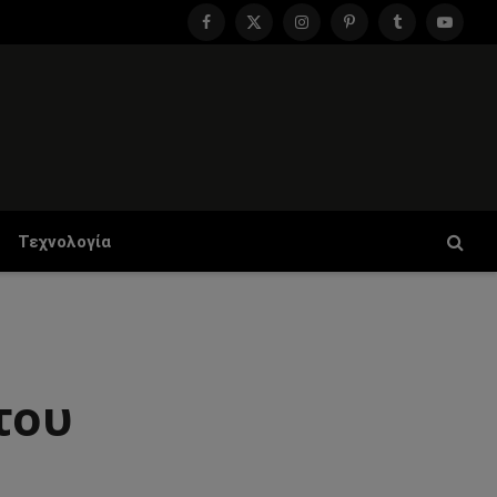
Facebook
X
Instagram
Pinterest
Tumblr
YouTu
(Twitter)
Τεχνολογία
του