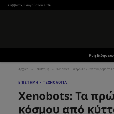
Σάββατο, 8 Αυγούστου 2026
Ροή Ειδήσεω
»
»
Αρχική
Επιστήμη
Xenobots: Τα πρώτα ζωντανά ρομπότ τ
ΕΠΙΣΤΉΜΗ
ΤΕΧΝΟΛΟΓΊΑ
Xenobots: Τα πρ
κόσμου από κύττ