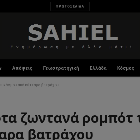
ΠΡΩΤΟΣΕΛΙΔΑ
ν
Απόψεις
Γεωστρατηγική
Ελλάδα
Κόσμος
ου κόσμου από κύτταρα βατράχου
ώτα ζωντανά ρομπότ 
αρα βατράχου