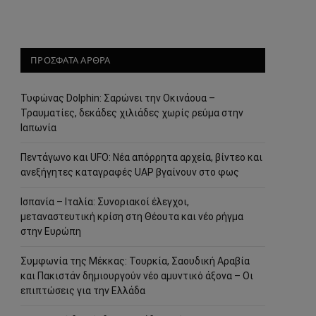
ΠΡΟΣΦΑΤΑ ΑΡΘΡΑ
Τυφώνας Dolphin: Σαρώνει την Οκινάουα –
Τραυματίες, δεκάδες χιλιάδες χωρίς ρεύμα στην
Ιαπωνία
Πεντάγωνο και UFO: Νέα απόρρητα αρχεία, βίντεο και
ανεξήγητες καταγραφές UAP βγαίνουν στο φως
Ισπανία – Ιταλία: Συνοριακοί έλεγχοι,
μεταναστευτική κρίση στη Θέουτα και νέο ρήγμα
στην Ευρώπη
Συμφωνία της Μέκκας: Τουρκία, Σαουδική Αραβία
και Πακιστάν δημιουργούν νέο αμυντικό άξονα – Οι
επιπτώσεις για την Ελλάδα