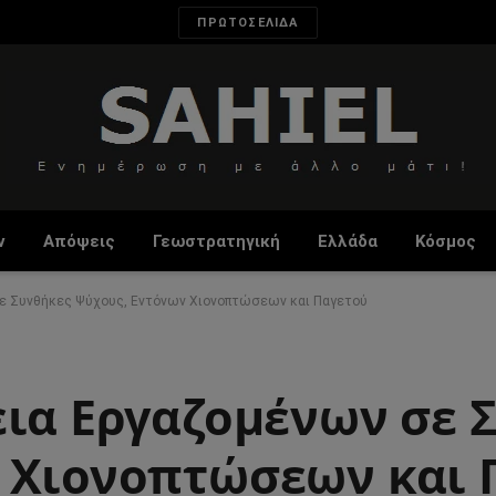
ΠΡΩΤΟΣΕΛΙΔΑ
ν
Απόψεις
Γεωστρατηγική
Ελλάδα
Κόσμος
σε Συνθήκες Ψύχους, Εντόνων Χιονοπτώσεων και Παγετού
εια Εργαζομένων σε 
 Χιονοπτώσεων και 