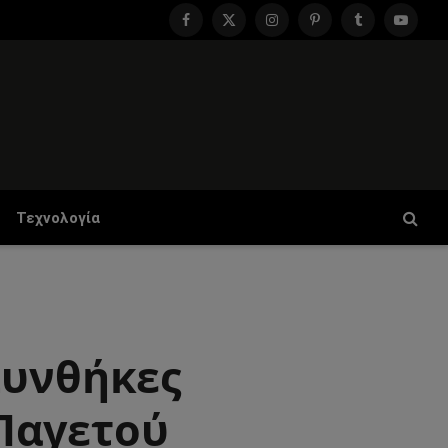
Facebook
X
Instagram
Pinterest
Tumblr
YouTu
(Twitter)
Τεχνολογία
Συνθήκες
Παγετού