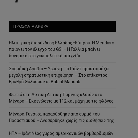
ΠΡΟΣΦΑΤΑ ΑΡΘΡΑ
Ηλεκτρική διασύνδεση Ελλάδας–Κύπρου: Η Meridiam
παίρνει τον έλεγχο του GSI – Η Γαλλία μπαίνει
δυναμικά στο γεωπολιτικό παιχνίδι
Σαουδική Αραβία – Υεμένη: Το Ριάντ προετοιμάζει
μεγάλη στρατιωτική επιχείρηση – Στο επίκεντρο
Ερυθρά Θάλασσα και Bab al-Mandab
Φωτιά στη Δυτική Αττική: Πύρινος κλοιός στα
Μέγαρα – Εκκενώσεις με 112 και μάχη με τις φλόγες
Μέγαρα: Γυναίκα παρασύρθηκε από συρμό του
Προαστιακού – Ανασύρθηκε χωρίς τις αισθήσεις της
ΗΠΑ – Ιράν: Νέος γύρος αμερικανικών βομβαρδισμών