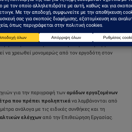
ους σε ένταση χιονόπτωσης είναι κατ’ αντικειμενική
σσονται αμοιβαία από τις υποχρεώσεις τους σε ό,τι
 παρέμεινε κλειστή.
γαζόμενος δεν κατορθώσει να μεταβεί στην εργασία
εί να χρεωθεί μονομερώς από τον εργοδότη στον
δηγιών για την περιγραφή των
ομάδων εργαζομένων
 μέτρα που πρέπει προληπτικά
να λαμβάνονται από
έτρα ανάλογα με τις ειδικές συνθήκες και τη
ταλτικών ελέγχων
από την Επιθεώρηση Εργασίας.