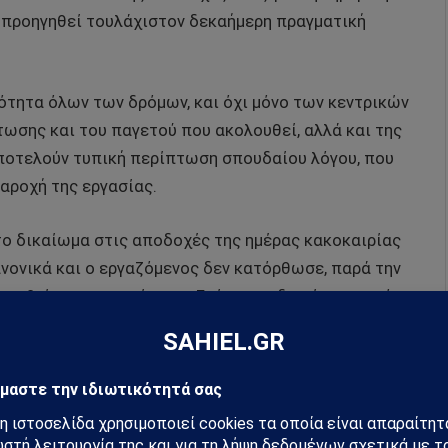
ει προηγηθεί τουλάχιστον δεκαήμερη πραγματική
ότητα όλων των δρόμων, και όχι μόνο των κεντρικών
τωσης και του παγετού που ακολουθεί, αλλά και της
ποτελούν τυπική περίπτωση σπουδαίου λόγου, που
παροχή της εργασίας.
ο δικαίωμα στις αποδοχές της ημέρας κακοκαιρίας
νονικά και ο εργαζόμενος δεν κατόρθωσε, παρά την
εταβεί στην εργασία του. Επίσης το δικαίωμα αυτό
γησε κανονικά επειδή ο εργοδότης διέκοψε τη
μέτρα άκρας επιμέλειας και σύνεσης». Ως εκ τούτου,
ην επιχείρηση, της οποίας τη λειτουργία διέκοψε ο
εκτίμησής του πχ ότι δεν θα υπάρξει επαρκής
δικαιούται κανονικά τις αποδοχές της ημέρας αυτής.