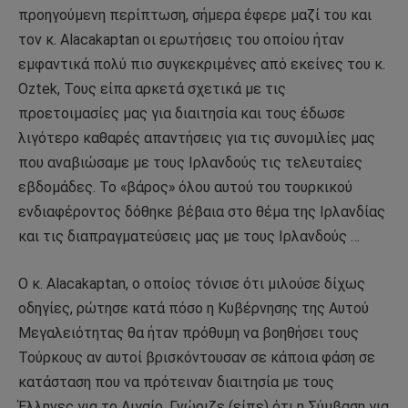
προηγούμενη περίπτωση, σήμερα έφερε μαζί του και
τον κ. Alacakaptan οι ερωτήσεις του οποίου ήταν
εμφαντικά πολύ πιο συγκεκριμένες από εκείνες του κ.
Oztek, Τους είπα αρκετά σχετικά με τις
προετοιμασίες μας για διαιτησία και τους έδωσε
λιγότερο καθαρές απαντήσεις για τις συνομιλίες μας
που αναβιώσαμε με τους Ιρλανδούς τις τελευταίες
εβδομάδες. Το «βάρος» όλου αυτού του τουρκικού
ενδιαφέροντος δόθηκε βέβαια στο θέμα της Ιρλανδίας
και τις διαπραγματεύσεις μας με τους Ιρλανδούς …
Ο κ. Alacakaptan, ο οποίος τόνισε ότι μιλούσε δίχως
οδηγίες, ρώτησε κατά πόσο η Κυβέρνησης της Αυτού
Μεγαλειότητας θα ήταν πρόθυμη να βοηθήσει τους
Τούρκους αν αυτοί βρισκόντουσαν σε κάποια φάση σε
κατάσταση που να πρότειναν διαιτησία με τους
Έλληνες για το Αιγαίο. Γνώριζε (είπε) ότι η Σύμβαση για