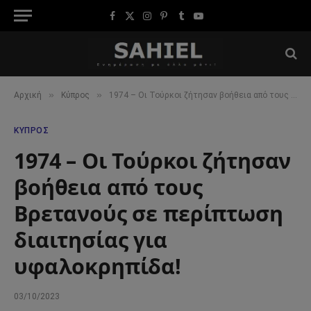
Facebook
X
Instagram
Pinterest
Tumblr
YouTube
(Twitter)
»
»
Αρχική
Κύπρος
1974 – Οι Τούρκοι ζήτησαν βοήθεια από τους Βρετανούς σε περίπτωση διαιτησίας για υφαλοκρηπίδα!
ΚΎΠΡΟΣ
1974 – Οι Τούρκοι ζήτησαν
βοήθεια από τους
Βρετανούς σε περίπτωση
διαιτησίας για
υφαλοκρηπίδα!
03/10/2023