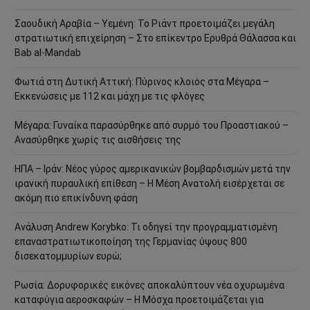
Σαουδική Αραβία – Υεμένη: Το Ριάντ προετοιμάζει μεγάλη
στρατιωτική επιχείρηση – Στο επίκεντρο Ερυθρά Θάλασσα και
Bab al-Mandab
Φωτιά στη Δυτική Αττική: Πύρινος κλοιός στα Μέγαρα –
Εκκενώσεις με 112 και μάχη με τις φλόγες
Μέγαρα: Γυναίκα παρασύρθηκε από συρμό του Προαστιακού –
Ανασύρθηκε χωρίς τις αισθήσεις της
ΗΠΑ – Ιράν: Νέος γύρος αμερικανικών βομβαρδισμών μετά την
ιρανική πυραυλική επίθεση – Η Μέση Ανατολή εισέρχεται σε
ακόμη πιο επικίνδυνη φάση
Ανάλυση Andrew Korybko: Τι οδηγεί την προγραμματισμένη
επαναστρατιωτικοποίηση της Γερμανίας ύψους 800
δισεκατομμυρίων ευρώ;
Ρωσία: Δορυφορικές εικόνες αποκαλύπτουν νέα οχυρωμένα
καταφύγια αεροσκαφών – Η Μόσχα προετοιμάζεται για