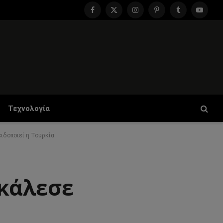
Facebook
X
Instagram
Pinterest
Tumblr
YouTu
(Twitter)
Τεχνολογία
ιδοποιεί η Τουρκία
κάλεσε