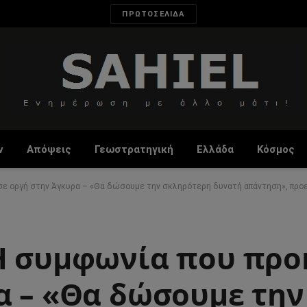
ΠΡΩΤΟΣΕΛΙΔΑ
ν
Απόψεις
Γεωστρατηγική
Ελλάδα
Κόσμος
σε οργή στην Άγκυρα – «Θα δώσουμε την σκληρότερη δυνατή απάντηση», προε
Η συμφωνία που προ
α – «Θα δώσουμε την