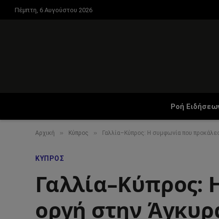
Πέμπτη, 6 Αυγούστου 2026
Ροή Ειδήσεω
»
»
Αρχική
Κύπρος
Γαλλία–Κύπρος: Η συμφωνία που προκάλε
ΚΎΠΡΟΣ
Γαλλία–Κύπρος: 
οργή στην Άγκυρ