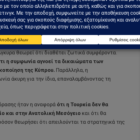
υρας
ίνηση που ενισχύει περαιτέρω το στρατηγικό
Άγκυρα θεωρεί ότι διαθέτει ζωτικά συμφέροντα.
τι η συμφωνία αγνοεί τα δικαιώματα των
κοποίηση της Κύπρου.
Παράλληλα, η
νία άκυρη για την ίδια, επαναλαμβάνοντας τη
ίδρασης ήταν η αναφορά
ότι η Τουρκία δεν θα
ίο και στην Ανατολική Μεσόγειο
και ότι θα
όσον θεωρήσει ότι απειλούνται τα στρατηγικά της