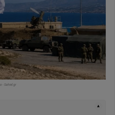
 - Sahiel.gr
▾