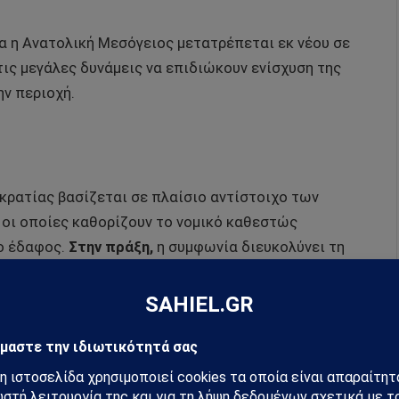
ία η Ανατολική Μεσόγειος μετατρέπεται εκ νέου σε
ις μεγάλες δυνάμεις να επιδιώκουν ενίσχυση της
ην περιοχή.
κρατίας βασίζεται σε πλαίσιο αντίστοιχο των
, οι οποίες καθορίζουν το νομικό καθεστώς
ο έδαφος.
Στην πράξη,
η συμφωνία διευκολύνει τη
στην Κύπρο,
επεκτείνει τις δυνατότητες κοινών
 της άμυνας και της ασφάλειας και δημιουργεί
σμό μεταξύ των δύο χωρών.
ωπολιτικό σημείο στην καρδιά της Ανατολικής
νατολή, τη Διώρυγα του Σουέζ και σημαντικές