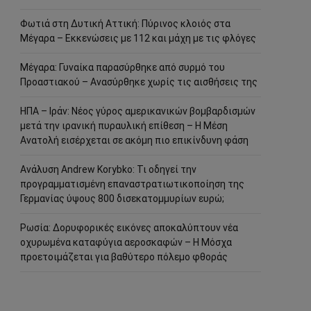
Φωτιά στη Δυτική Αττική: Πύρινος κλοιός στα
Μέγαρα – Εκκενώσεις με 112 και μάχη με τις φλόγες
Μέγαρα: Γυναίκα παρασύρθηκε από συρμό του
Προαστιακού – Ανασύρθηκε χωρίς τις αισθήσεις της
ΗΠΑ – Ιράν: Νέος γύρος αμερικανικών βομβαρδισμών
μετά την ιρανική πυραυλική επίθεση – Η Μέση
Ανατολή εισέρχεται σε ακόμη πιο επικίνδυνη φάση
Ανάλυση Andrew Korybko: Τι οδηγεί την
προγραμματισμένη επαναστρατιωτικοποίηση της
Γερμανίας ύψους 800 δισεκατομμυρίων ευρώ;
Ρωσία: Δορυφορικές εικόνες αποκαλύπτουν νέα
οχυρωμένα καταφύγια αεροσκαφών – Η Μόσχα
προετοιμάζεται για βαθύτερο πόλεμο φθοράς