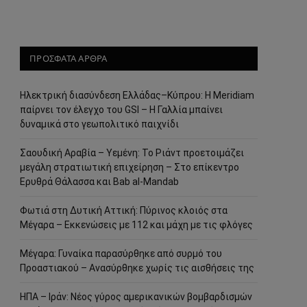
ΠΡΟΣΦΑΤΑ ΑΡΘΡΑ
Ηλεκτρική διασύνδεση Ελλάδας–Κύπρου: Η Meridiam
παίρνει τον έλεγχο του GSI – Η Γαλλία μπαίνει
δυναμικά στο γεωπολιτικό παιχνίδι
Σαουδική Αραβία – Υεμένη: Το Ριάντ προετοιμάζει
μεγάλη στρατιωτική επιχείρηση – Στο επίκεντρο
Ερυθρά Θάλασσα και Bab al-Mandab
Φωτιά στη Δυτική Αττική: Πύρινος κλοιός στα
Μέγαρα – Εκκενώσεις με 112 και μάχη με τις φλόγες
Μέγαρα: Γυναίκα παρασύρθηκε από συρμό του
Προαστιακού – Ανασύρθηκε χωρίς τις αισθήσεις της
ΗΠΑ – Ιράν: Νέος γύρος αμερικανικών βομβαρδισμών