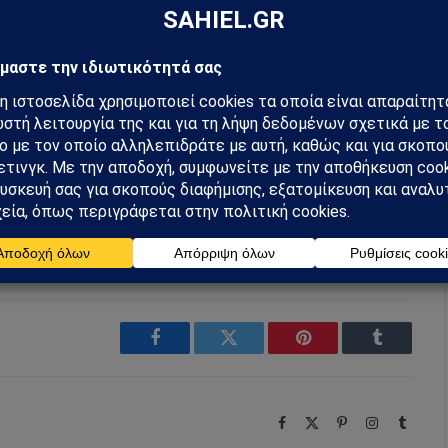
preferred source
m
Ακολουθήστε στο YouTube
Facebook
Twitter
Pinterest
Tumblr
Facebook
X
Pinterest
Instagram
Tumbl
(Twitter)