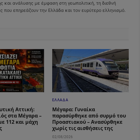
ης και ανάλυσης με έμφαση στη γεωπολιτική, τη διεθνή
εις που επηρεάζουν την Ελλάδα και τον ευρύτερο ελληνισμό.
ΕΛΛΆΔΑ
υτική Αττική:
Μέγαρα: Γυναίκα
ιός στα Μέγαρα –
παρασύρθηκε από συρμό του
με 112 και μάχη
Προαστιακού – Ανασύρθηκε
ς
χωρίς τις αισθήσεις της
02/08/2026