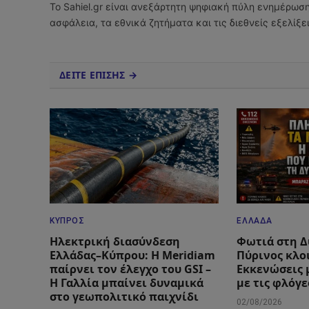
Το Sahiel.gr είναι ανεξάρτητη ψηφιακή πύλη ενημέρωσ
ασφάλεια, τα εθνικά ζητήματα και τις διεθνείς εξελίξ
ΔΕΙΤΕ ΕΠΙΣΗΣ →
ΚΎΠΡΟΣ
ΕΛΛΆΔΑ
Ηλεκτρική διασύνδεση
Φωτιά στη Δ
Ελλάδας–Κύπρου: Η Meridiam
Πύρινος κλο
παίρνει τον έλεγχο του GSI –
Εκκενώσεις 
Η Γαλλία μπαίνει δυναμικά
με τις φλόγε
στο γεωπολιτικό παιχνίδι
02/08/2026