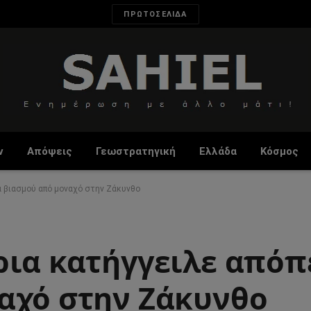
ΠΡΩΤΟΣΕΛΙΔΑ
ν
Απόψεις
Γεωστρατηγική
Ελλάδα
Κόσμος
α βιασμού από μοναχό στην Ζάκυνθο
ρια κατήγγειλε απόπ
αχό στην Ζάκυνθο