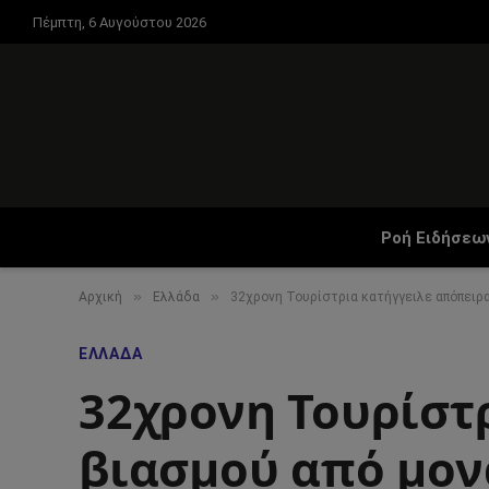
Πέμπτη, 6 Αυγούστου 2026
Ροή Ειδήσεω
»
»
Αρχική
Ελλάδα
32χρονη Τουρίστρια κατήγγειλε απόπειρ
ΕΛΛΆΔΑ
32χρονη Τουρίστ
βιασμού από μον