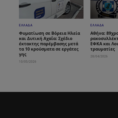
ΕΛΛΆΔΑ
ΕΛΛΆΔΑ
Φυματίωση σε Βόρεια Ηλεία
Αθήνα: 89χρ
και Δυτική Αχαΐα: Σχέδιο
ρακοσυλλέκτ
έκτακτης παρέμβασης μετά
ΕΦΚΑ και Λο
τα 10 κρούσματα σε εργάτες
τραυματίες
γης
28/04/2026
10/05/2026