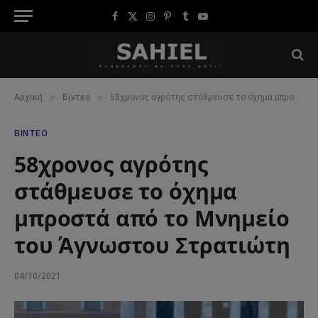
Facebook
X
Instagram
Pinterest
Tumblr
YouTube
(Twitter)
»
»
Αρχική
Βίντεο
58χρονος αγρότης στάθμευσε το όχημα μπροστά από το Μνημείο του Άγνωστου Στρατιώτη
ΒΊΝΤΕΟ
58χρονος αγρότης
στάθμευσε το όχημα
μπροστά από το Μνημείο
του Άγνωστου Στρατιώτη
04/10/2021