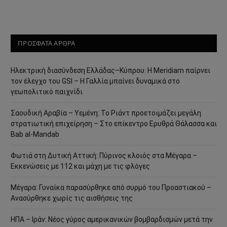
ΠΡΟΣΦΑΤΑ ΑΡΘΡΑ
Ηλεκτρική διασύνδεση Ελλάδας–Κύπρου: Η Meridiam παίρνει
τον έλεγχο του GSI – Η Γαλλία μπαίνει δυναμικά στο
γεωπολιτικό παιχνίδι
Σαουδική Αραβία – Υεμένη: Το Ριάντ προετοιμάζει μεγάλη
στρατιωτική επιχείρηση – Στο επίκεντρο Ερυθρά Θάλασσα και
Bab al-Mandab
Φωτιά στη Δυτική Αττική: Πύρινος κλοιός στα Μέγαρα –
Εκκενώσεις με 112 και μάχη με τις φλόγες
Μέγαρα: Γυναίκα παρασύρθηκε από συρμό του Προαστιακού –
Ανασύρθηκε χωρίς τις αισθήσεις της
ΗΠΑ – Ιράν: Νέος γύρος αμερικανικών βομβαρδισμών μετά την