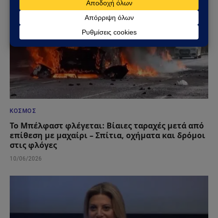
ΚΌΣΜΟΣ
Το Μπέλφαστ φλέγεται: Βίαιες ταραχές μετά από
επίθεση με μαχαίρι – Σπίτια, οχήματα και δρόμοι
στις φλόγες
10/06/2026