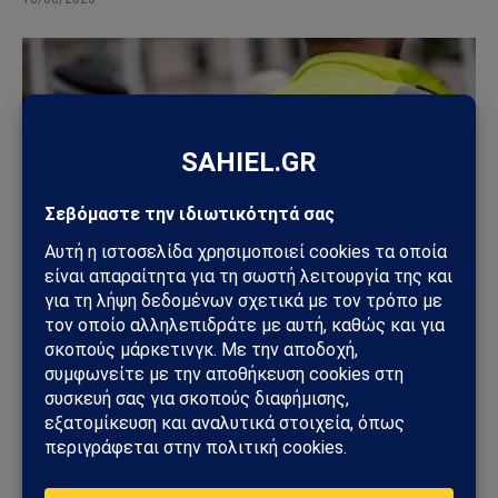
ΚΌΣΜΟΣ
Βρετανία: Πακιστανικής καταγωγής άνδρας
συνελήφθη μετά από επίθεση με μαχαίρι σε
17χρονη – Σοκ από το βίντεο της επίθεσης
13/06/2026