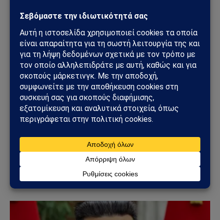
ΚΌΣΜΟΣ
ΗΠΑ – Ιράν: Νέα αμερικανικά πλήγματα,
επιθέσεις στο Ορμούζ και φόβοι για γενικευμένη
ανάφλεξη στη Μέση Ανατολή
14/07/2026