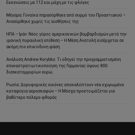
Εκκενώσεις με 112 και μάχη με τις φλόγες
Μέγαρα: Γυναίκα παρασύρθηκε από συρμό του Προαστιακού –
Ανασύρθηκε χωρίς τις αισθήσεις της
ΗΠΑ – Ιράν: Νέος γύρος αμερικανικών βομβαρδισμών μετά την
ιρανική πυραυλική επίθεση – Η Μέση Ανατολή εισέρχεται σε
ακόμη πιο επικίνδυνη φάση
Ανάλυση Andrew Korybko: Τι οδηγεί την προγραμματισμένη
επαναστρατιωτικοποίηση της Γερμανίας ύψους 800
δισεκατομμυρίων ευρώ;
Ρωσία: Δορυφορικές εικόνες αποκαλύπτουν νέα οχυρωμένα
καταφύγια αεροσκαφών – Η Μόσχα προετοιμάζεται για
βαθύτερο πόλεμο φθοράς