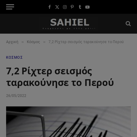
Facebook
X
Instagram
Pinterest
Tumblr
YouTube
(Twitter)
»
»
Αρχική
Κόσμος
7,2 Ρίχτερ σεισμός ταρακούνησε το Περού
ΚΌΣΜΟΣ
7,2 Ρίχτερ σεισμός
ταρακούνησε το Περού
26/05/2022