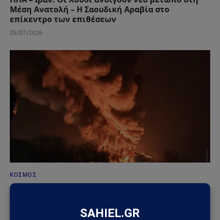
Μέση Ανατολή – Η Σαουδική Αραβία στο
επίκεντρο των επιθέσεων
25/07/2026
ΚΌΣΜΟΣ
Ουκρανικά drones έπληξαν τη Wildberries: Στόχος
η «καρδιά» της ρωσικής εφοδιαστικής αλυσίδας
18/07/2026