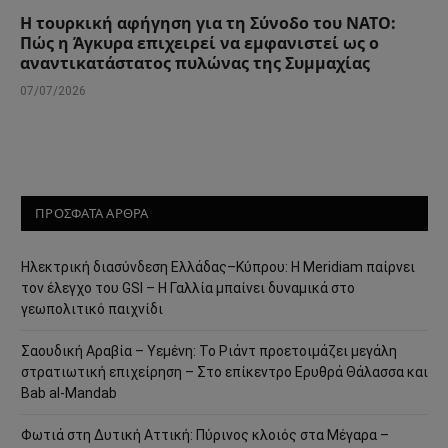
Η τουρκική αφήγηση για τη Σύνοδο του ΝΑΤΟ:
Πώς η Άγκυρα επιχειρεί να εμφανιστεί ως ο
αναντικατάστατος πυλώνας της Συμμαχίας
07/07/2026
ΠΡΟΣΦΑΤΑ ΑΡΘΡΑ
Ηλεκτρική διασύνδεση Ελλάδας–Κύπρου: Η Meridiam παίρνει
τον έλεγχο του GSI – Η Γαλλία μπαίνει δυναμικά στο
γεωπολιτικό παιχνίδι
Σαουδική Αραβία – Υεμένη: Το Ριάντ προετοιμάζει μεγάλη
στρατιωτική επιχείρηση – Στο επίκεντρο Ερυθρά Θάλασσα και
Bab al-Mandab
Φωτιά στη Δυτική Αττική: Πύρινος κλοιός στα Μέγαρα –