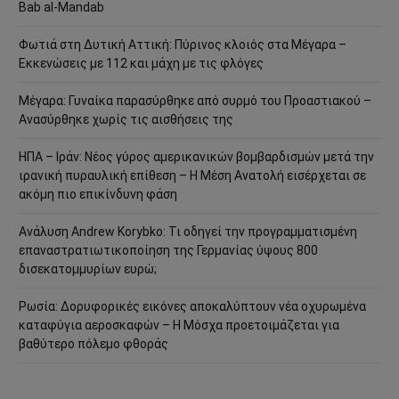
Bab al-Mandab
Φωτιά στη Δυτική Αττική: Πύρινος κλοιός στα Μέγαρα –
Εκκενώσεις με 112 και μάχη με τις φλόγες
Μέγαρα: Γυναίκα παρασύρθηκε από συρμό του Προαστιακού –
Ανασύρθηκε χωρίς τις αισθήσεις της
ΗΠΑ – Ιράν: Νέος γύρος αμερικανικών βομβαρδισμών μετά την
ιρανική πυραυλική επίθεση – Η Μέση Ανατολή εισέρχεται σε
ακόμη πιο επικίνδυνη φάση
Ανάλυση Andrew Korybko: Τι οδηγεί την προγραμματισμένη
επαναστρατιωτικοποίηση της Γερμανίας ύψους 800
δισεκατομμυρίων ευρώ;
Ρωσία: Δορυφορικές εικόνες αποκαλύπτουν νέα οχυρωμένα
καταφύγια αεροσκαφών – Η Μόσχα προετοιμάζεται για
βαθύτερο πόλεμο φθοράς