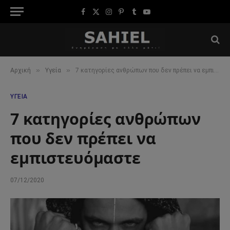
Facebook
X
Instagram
Pinterest
Tumblr
YouTube
(Twitter)
»
»
Αρχική
Υγεία
7 κατηγορίες ανθρώπων που δεν πρέπει να εμπιστευόμαστε
ΥΓΕΊΑ
7 κατηγορίες ανθρώπων
που δεν πρέπει να
εμπιστευόμαστε
07/12/2020