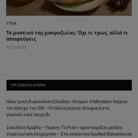
ΥΓΕΊΑ
Το μυστικό της μακροζωίας: Όχι τι τρως, αλλά τι
αποφεύγεις
02/11/2025
ΠΡΟΣΦΑΤΑ ΑΡΘΡΑ
Ηλεκτρική διασύνδεση Ελλάδας–Κύπρου: Η Meridiam παίρνει
τον έλεγχο του GSI – Η Γαλλία μπαίνει δυναμικά στο
γεωπολιτικό παιχνίδι
Σαουδική Αραβία – Υεμένη: Το Ριάντ προετοιμάζει μεγάλη
στρατιωτική επιχείρηση – Στο επίκεντρο Ερυθρά Θάλασσα και