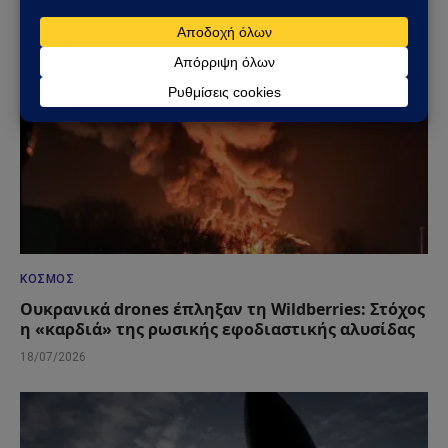
ΚΌΣΜΟΣ
Ουκρανικά drones έπληξαν τη Wildberries: Στόχος
η «καρδιά» της ρωσικής εφοδιαστικής αλυσίδας
18/07/2026