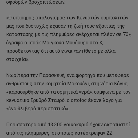
σφοδρών βροχοπτώσεων.
«Ο επίσημος απολογισμός των Κενυατών συμπολιτών
μας που δυστυχώς έχασαν τη ζωή τους εξαιτίας της
κατάστασης με τις πλημμύρες ανέρχεται πλέον σε 70»,
έγραψε ο Ισαάκ Μαϊγκούα Μουάουρα στο Χ,
προσθέτοντας ότι αυτό είναι «αντίθετο με άλλα
στοιχεία».
Νωρίτερα την Παρασκευή, ένα φορτηγό που μετέφερε
ανθρώπους στην κομητεία Μακουένι, στη νότια Κένυα,
«παρασύρθηκε από τα ορμητικά νερά», σύμφωνα με τον
κενυατικό Ερυθρό Σταυρό, ο οποίος έκανε λόγο για
«ένα θλιβερό περιστατικό».
Περισσότερα από 13.300 νοικοκυριά έχουν εκτοπιστεί
από τις πλημμύρες, οι οποίες κατέστρεψαν 22