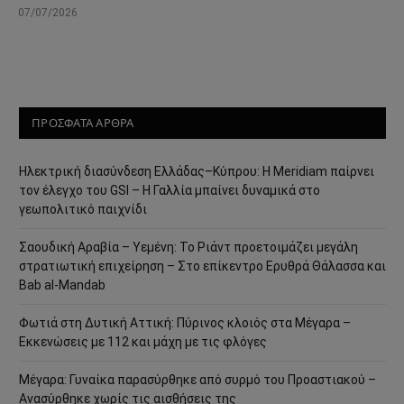
07/07/2026
ΠΡΟΣΦΑΤΑ ΑΡΘΡΑ
Ηλεκτρική διασύνδεση Ελλάδας–Κύπρου: Η Meridiam παίρνει
τον έλεγχο του GSI – Η Γαλλία μπαίνει δυναμικά στο
γεωπολιτικό παιχνίδι
Σαουδική Αραβία – Υεμένη: Το Ριάντ προετοιμάζει μεγάλη
στρατιωτική επιχείρηση – Στο επίκεντρο Ερυθρά Θάλασσα και
Bab al-Mandab
Φωτιά στη Δυτική Αττική: Πύρινος κλοιός στα Μέγαρα –
Εκκενώσεις με 112 και μάχη με τις φλόγες
Μέγαρα: Γυναίκα παρασύρθηκε από συρμό του Προαστιακού –
Ανασύρθηκε χωρίς τις αισθήσεις της