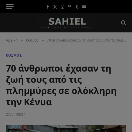
Facebook
X
Instagram
Pinterest
Tumblr
YouTube
(Twitter)
»
»
Αρχική
Κόσμος
70 άνθρωποι έχασαν τη ζωή τους από τις πλημμύρες σε ολόκληρη την Κένυα
ΚΌΣΜΟΣ
70 άνθρωποι έχασαν τη
ζωή τους από τις
πλημμύρες σε ολόκληρη
την Κένυα
27/04/2024