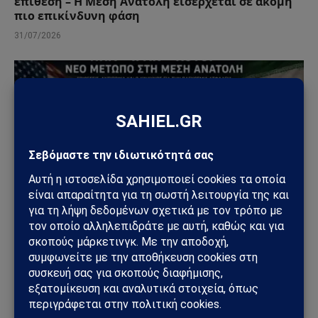
επίθεση – Η Μέση Ανατολή εισέρχεται σε ακόμη
πιο επικίνδυνη φάση
31/07/2026
ΚΌΣΜΟΣ
ΗΠΑ – Ιράν: Οι Χούθι ανοίγουν νέο μέτωπο στη
Μέση Ανατολή – Η Σαουδική Αραβία στο
επίκεντρο των επιθέσεων
25/07/2026