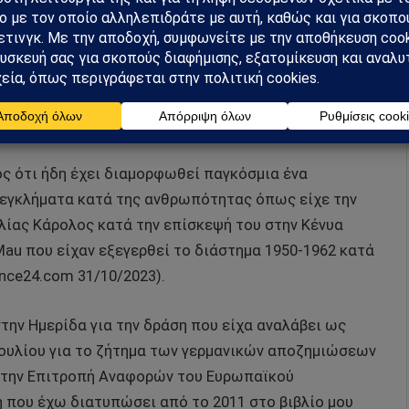
που του υπουργείου Εξωτερικών της Ρωσίας Μαρίας
νία για το ένα εκατομμύριο Ρώσους αμάχους πολίτες
ισσότεροι από πείνα, λόγω της πολιορκίας του
οία ξεκίνησε στις 8 Σεπτεμβρίου 1941 και διήρκησε
23).
ός ότι ήδη έχει διαμορφωθεί παγκόσμια ένα
 εγκλήματα κατά της ανθρωπότητας όπως είχε την
γλίας Κάρολος κατά την επίσκεψή του στην Κένυα
Mau που είχαν εξεγερθεί το διάστημα 1950-1962 κατά
ance24.com 31/10/2023).
ην Ημερίδα για την δράση που είχα αναλάβει ως
ουλίου για το ζήτημα των γερμανικών αποζημιώσεων
 στην Επιτροπή Αναφορών του Ευρωπαϊκού
 που έχω διατυπώσει από το 2011 στο βιβλίο μου