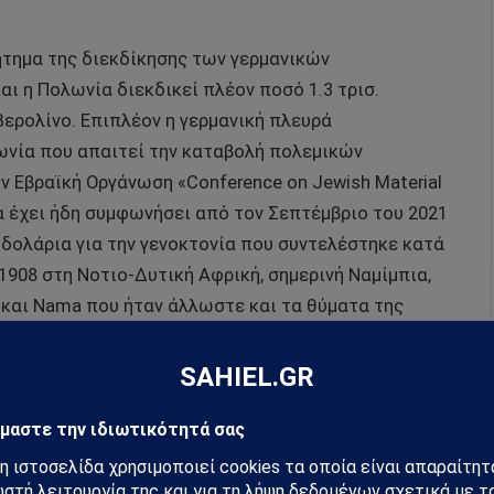
ήτημα της διεκδίκησης των γερμανικών
αι η Πολωνία διεκδικεί πλέον ποσό 1.3 τρισ.
ερολίνο. Επιπλέον η γερμανική πλευρά
ωνία που απαιτεί την καταβολή πολεμικών
 Εβραϊκή Οργάνωση «Conference on Jewish Material
ία έχει ήδη συμφωνήσει από τον Σεπτέμβριο του 2021
. δολάρια για την γενοκτονία που συντελέστηκε κατά
1908 στη Νοτιο-Δυτική Αφρική, σημερινή Ναμίμπια,
o και Nama που ήταν άλλωστε και τα θύματα της
ό κοντά και η «Conference on Jewish Material Claims
σε την καταβολή εκ μέρους της Γερμανίας 1,4 δισ.
τώματος (https://www.npr.org 15/6/2023) τα οποία
δισ. δολάρια. Το κλίμα μάλιστα για την διεκδίκηση
θετικό καθώς ΕΕ και ΗΠΑ έχουν ανοίξει το ζήτημα
υκρανία εκ μέρους της Ρωσίας. Επιπλέον από την