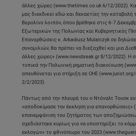
άλλες χώρες (www.thetimes.co.uk 6/12/2022). Κ
μας διεκδικεί εδώ και δεκαετίες την καταβολ
Βερολίνο λοιπόν, όπου βρέθηκε στις 6-7 Δεκεμβ
Εξωτερικών της Πολωνίας και Κυβερνητικός Πλη
Επανορθώσεις κ. Arkadiusz Mularczyk σε δηλώσε
συνομιλιών, θα πρέπει να διεξαχθεί και μια Διε
άλλες χώρες» (www.newsbreak.gr 8/12/2022). Η σ
τυπικά την Πολωνική ρηματική διακοίνωση (www
απευθύνεται για στήριξη σε ΟΗΕ (www.jurist.org/
2/2/2023).
Πάντως από την πλευρά του ο Ντόναλτ Τουσκ ευ
«αποδοκίμασε την έκκληση για επανορθώσεις» (w
επανεμφάνιση του ζητήματος των αποζημιώσεων
σχεδιάστηκε κυρίως για να υποστηρίξει το κόμμ
εκλογών» το φθινόπωρο του 2023 (www.theguard