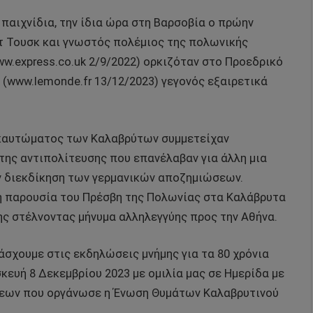
 παιχνίδια, την ίδια ώρα στη Βαρσοβία ο πρώην
 Τουσκ και γνωστός πολέμιος της πολωνικής
.express.co.uk 2/9/2022) ορκιζόταν στο Προεδρικό
www.lemonde.fr 13/12/2023) γεγονός εξαιρετικά
λοκαυτώματος των Καλαβρύτων συμμετείχαν
ης αντιπολίτευσης που επανέλαβαν για άλλη μια
ν διεκδίκηση των γερμανικών αποζημιώσεων.
η παρουσία του Πρέσβη της Πολωνίας στα Καλάβρυτα
ς στέλνοντας μήνυμα αλληλεγγύης προς την Αθήνα.
άσχουμε στις εκδηλώσεις μνήμης για τα 80 χρόνια
υή 8 Δεκεμβρίου 2023 με ομιλία μας σε Ημερίδα με
σεων που οργάνωσε η Ένωση Θυμάτων Καλαβρυτινού