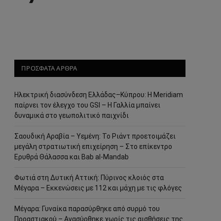
ΠΡΟΣΦΑΤΑ ΑΡΘΡΑ
Ηλεκτρική διασύνδεση Ελλάδας–Κύπρου: Η Meridiam
παίρνει τον έλεγχο του GSI – Η Γαλλία μπαίνει
δυναμικά στο γεωπολιτικό παιχνίδι
Σαουδική Αραβία – Υεμένη: Το Ριάντ προετοιμάζει
μεγάλη στρατιωτική επιχείρηση – Στο επίκεντρο
Ερυθρά Θάλασσα και Bab al-Mandab
Φωτιά στη Δυτική Αττική: Πύρινος κλοιός στα
Μέγαρα – Εκκενώσεις με 112 και μάχη με τις φλόγες
Μέγαρα: Γυναίκα παρασύρθηκε από συρμό του
Προαστιακού – Ανασύρθηκε χωρίς τις αισθήσεις της