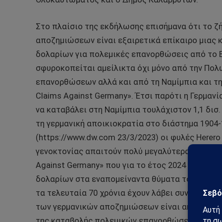
Στο πλαίσιο της εκδήλωσης επισήμανα ότι το ζ
αποζημιώσεων είναι εξαιρετικά επίκαιρο μιας κ
δολαρίων για πολεμικές επανορθώσεις από το Β
σφυροκοπείται αμείλικτα όχι μόνο από την Πολ
επανορθώσεων αλλά και από τη Ναμίμπια και την
Claims Against Germany». Έτσι παρότι η Γερμαν
να καταβάλει στη Ναμίμπια τουλάχιστον 1,1 δισ
τη γερμανική αποικιοκρατία στο διάστημα 1904-
(https://www.dw.com 23/3/2023) οι φυλές Herer
γενοκτονίας απαιτούν πολύ μεγαλύτερα ποσά. Απ
Against Germany» που για το έτος 2024 διασφάλι
δολαρίων στα εναπομείναντα θύματα του Ολοκαυ
τα τελευταία 70 χρόνια έχουν λάβει συνολικά 80 
των γερμανικών αποζημιώσεων είναι ακόμη πιο 
της καταβολής πολεμικών επανορθώσεων στην Ο