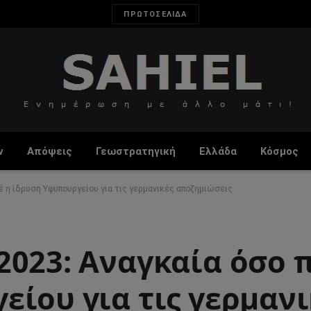
ΠΡΩΤΟΣΕΛΙΔΑ
ν
Απόψεις
Γεωστρατηγική
Ελλάδα
Κόσμος
έ η ίδρυση Υφυπουργείου για τις γερμανικές αποζημιώσεις
2023: Αναγκαία όσο 
ίου για τις γερμανι