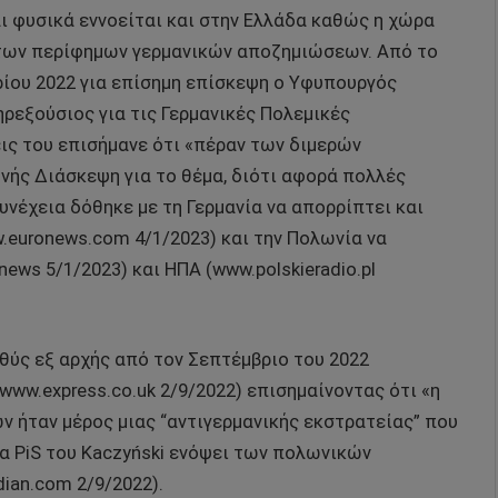
αι φυσικά εννοείται και στην Ελλάδα καθώς η χώρα
ή των περίφημων γερμανικών αποζημιώσεων. Από το
ρίου 2022 για επίσημη επίσκεψη ο Υφυπουργός
ρεξούσιος για τις Γερμανικές Πολεμικές
ις του επισήμανε ότι «πέραν των διμερών
θνής Διάσκεψη για το θέμα, διότι αφορά πολλές
υνέχεια δόθηκε με τη Γερμανία να απορρίπτει και
.euronews.com 4/1/2023) και την Πολωνία να
news 5/1/2023) και ΗΠΑ (www.polskieradio.pl
θύς εξ αρχής από τον Σεπτέμβριο του 2022
ww.express.co.uk 2/9/2022) επισημαίνοντας ότι «η
 ήταν μέρος μιας “αντιγερμανικής εκστρατείας” που
α PiS του Kaczyński ενόψει των πολωνικών
ian.com 2/9/2022).