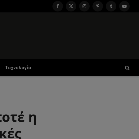
Facebook
X
Instagram
Pinterest
Tumblr
YouTu
(Twitter)
Τεχνολογία
ποτέ η
κές