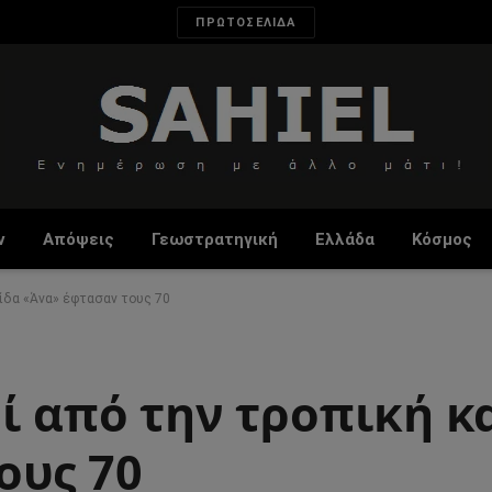
ΠΡΩΤΟΣΕΛΙΔΑ
ν
Απόψεις
Γεωστρατηγική
Ελλάδα
Κόσμος
γίδα «Άνα» έφτασαν τους 70
ί από την τροπική κ
ους 70