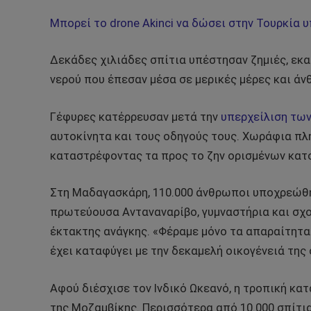
Μπορεί το drone Akinci να δώσει στην Τουρκία 
Δεκάδες χιλιάδες σπίτια υπέστησαν ζημιές, εκ
νερού που έπεσαν μέσα σε μερικές μέρες και ά
Γέφυρες κατέρρευσαν μετά την
υπερχείλιση τω
αυτοκίνητα και τους οδηγούς τους. Χωράφια πλ
καταστρέφοντας τα προς το ζην ορισμένων κατ
Στη Μαδαγασκάρη, 110.000 άνθρωποι υποχρεώθηκ
πρωτεύουσα Ανταναναρίβο, γυμναστήρια και σχ
έκτακτης ανάγκης. «Φέραμε μόνο τα απαραίτητα
έχει καταφύγει με την δεκαμελή οικογένειά της 
Αφού διέσχισε τον Ινδικό Ωκεανό, η τροπική κατ
της Μοζαμβίκης. Περισσότερα από 10.000 σπίτι