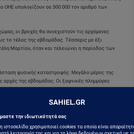
ο ΟΗΕ υπολογίζουν σε 500.000 τον αριθμό των
ώρας, οι βροχές θα συνεχιστούν τις ερχόμενες
ως το τέλος της εβδομάδας. Τέσσερις με έξι
έλη Μαρτίου, όταν και τελειώνει η περίοδος των
τάσταση φυσικής καταστροφής. Μεγάλο μέρος της
ς αρχές της εβδομάδας. Οι ξαφνικές πλημμύρες
ματήσουν τη λειτουργία των γεννητριών τους. Η
ά εδώ και δύο μέρες, αλλά πολλές δομές
την ηλεκτροδότηση στις εγκαταστάσεις υγείας και
ιτροπή Παροχής Ηλεκτρικού Ρεύματος του Μαλάουι