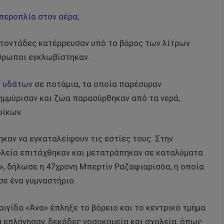
υπεροπλία στον αέρα;
ατοντάδες κατέρρευσαν υπό το βάρος των λίτρων
νθρωποι εγκλωβίστηκαν.
ν υδάτων
σε ποτάμια, τα οποία παρέσυραν
ημμύρισαν και ζώα παρασύρθηκαν από τα νερά,
οίκων.
αν να εγκαταλείψουν τις εστίες τους. Στην
ολεία επιτάχθηκαν και μετατράπηκαν σε καταλύματα
», δήλωσε η 47χρονη Μπερτίν Ραζαφιαρισόα, η οποία
σε ένα γυμναστήριο.
αιγίδα «Άνα» έπληξε το βόρειο και το κεντρικό τμήμα
α επλήγησαν, δεκάδες νοσοκομεία και σχολεία, όπως