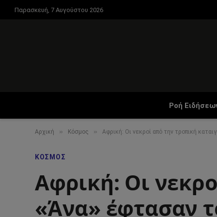
Παρασκευή, 7 Αυγούστου 2026
Ροή Ειδήσεω
»
»
Αρχική
Κόσμος
Αφρική: Οι νεκροί από την τροπική καται
ΚΌΣΜΟΣ
Αφρική: Οι νεκρο
«Άνα» έφτασαν τ