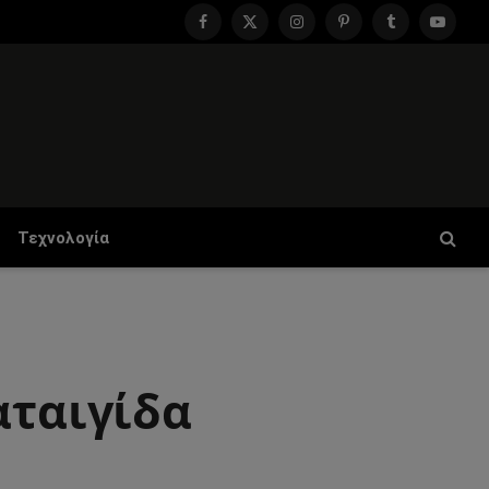
Facebook
X
Instagram
Pinterest
Tumblr
YouTu
(Twitter)
Τεχνολογία
αταιγίδα