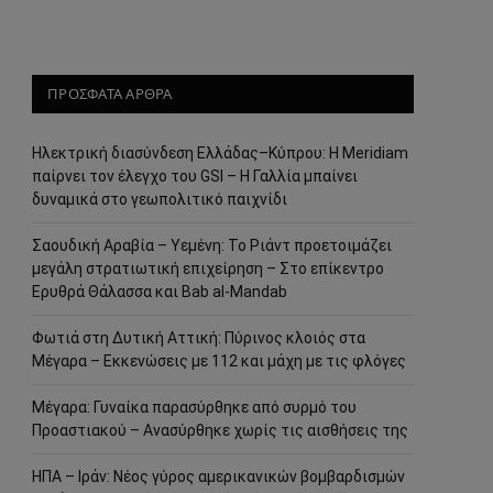
ΠΡΟΣΦΑΤΑ ΑΡΘΡΑ
Ηλεκτρική διασύνδεση Ελλάδας–Κύπρου: Η Meridiam
παίρνει τον έλεγχο του GSI – Η Γαλλία μπαίνει
δυναμικά στο γεωπολιτικό παιχνίδι
Σαουδική Αραβία – Υεμένη: Το Ριάντ προετοιμάζει
μεγάλη στρατιωτική επιχείρηση – Στο επίκεντρο
Ερυθρά Θάλασσα και Bab al-Mandab
Φωτιά στη Δυτική Αττική: Πύρινος κλοιός στα
Μέγαρα – Εκκενώσεις με 112 και μάχη με τις φλόγες
Μέγαρα: Γυναίκα παρασύρθηκε από συρμό του
Προαστιακού – Ανασύρθηκε χωρίς τις αισθήσεις της
ΗΠΑ – Ιράν: Νέος γύρος αμερικανικών βομβαρδισμών