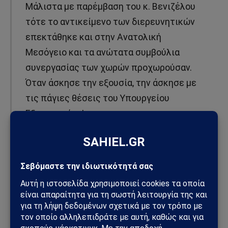
Μάλιστα με παρέμβαση του κ. Βενιζέλου
τότε το αντικείμενο των διερευνητικών
επεκτάθηκε και στην Ανατολική
Μεσόγειο και τα ανώτατα συμβούλια
συνεργασίας των χωρών προχωρούσαν.
Όταν άσκησε την εξουσία, την άσκησε με
τις πάγιες θέσεις του Υπουργείου
Εξωτερικών»!
Βέβαια η κ. Ντόρα Μπακογιάννη έχει πολύ σοβαρούς
λόγους να καταγγέλλει ότι λέει ο Αντώνης Σαμαράς.
Αφού “κρατάει χρόνια αυτή η κολόνια”. Δεν ξεχνάει
ποτέ, ότι ο Αντώνης Σαμαράς της στέρησε τη
δυνατότητα να εκλεγεί αρχηγός της ΝΔ από τις
εσωκομματικές διαδικασίες (Νοέμβριος 2009) και ως