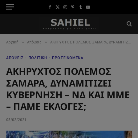
Facebook
X
Instagram
Pinterest
Tumblr
YouTube
(Twitter)
»
»
Αρχική
Απόψεις
ΑΚΗΡΥΧΤΟΣ ΠΟΛΕΜΟΣ ΣΑΜΑΡΑ, ΔΥΝΑΜΙΤΙΖΕΙ ΚΥΒΕΡΝΗΣΗ – ΝΔ ΚΑΙ ΜΜΕ – ΠΑΜΕ ΕΚΛΟΓΕΣ;
ΑΠΌΨΕΙΣ
ΠΟΛΙΤΙΚΉ
ΠΡΟΤΕΙΝΌΜΕΝΑ
ΑΚΗΡΥΧΤΟΣ ΠΟΛΕΜΟΣ
ΣΑΜΑΡΑ, ΔΥΝΑΜΙΤΙΖΕΙ
ΚΥΒΕΡΝΗΣΗ – ΝΔ ΚΑΙ ΜΜΕ
– ΠΑΜΕ ΕΚΛΟΓΕΣ;
05/02/2021