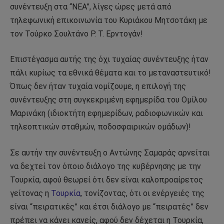
συνέντευξη στα “ΝΕΑ”, λίγες ώρες μετά από
τηλεφωνική επικοινωνία του Κυριάκου Μητσοτάκη με
τον Τούρκο Σουλτάνο Ρ. Τ. Ερντογάν!
Επιστέγασμα αυτής της όχι τυχαίας συνέντευξης ήταν
πάλι κυρίως τα εθνικά θέματα και το μεταναστευτικό!
Όπως δεν ήταν τυχαία νομίζουμε, η επιλογή της
συνέντευξης στη συγκεκριμένη εφημερίδα του Ομίλου
Μαρινάκη (ιδιοκτήτη εφημερίδων, ραδιοφωνικών και
τηλεοπτικών σταθμών, ποδοσφαιρικών ομάδων)!
Σε αυτήν την συνέντευξη ο Αντώνης Σαμαράς αρνείται
να δεχτεί τον όποιο διάλογο της κυβέρνησης με την
Τουρκία, αφού θεωρεί ότι δεν είναι καλοπροαίρετος
γείτονας η
Τουρκία
, τονίζοντας, ότι οι ενέργειές της
είναι “πειρατικές” και έτσι διάλογο με “πειρατές” δεν
πρέπει να κάνει κανείς, αφού δεν δέχεται η Τουρκία,