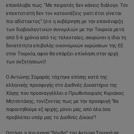
επανέλαβε πως: “Με πειρατές δεν κάνεις διάλογο. Τον
επεκτατιστή δεν τον κατευνάζεις γιατί έτσι γίνεται
πιο αδίστακτος” (σ.σ. η κυβέρνηση με την επανέναρξη
των διαβουλευτικών συνομιλιών με την Τουρκία μετά
από 5-6 χρόνια από τις τελευταίες, ακυρώνει η ίδια τη
δυνατότητα επιβολής οικονομικών κυρώσεων της ΕΕ
στην Τουρκία, αφού θα υπάρξει επίκληση στην αρχή
των συζητήσεων)!
Ο Αντώνης Σαμαράς τάχτηκε επίσης κατά της
ελληνικής προσφυγής στο Διεθνές Δικαστήριο της
Χάγης που προαναγγέλλει ο Πρωθυπουργός Κυριάκος
Μητσοτάκης, τονίζοντας πως με την προσφυγή “θα
παραιτηθούμε εξ αρχής, μόνοι μας, από όλα όσα
προβλέπει υπέρ μας το Διεθνές Δίκαιο”!
Ωστόσο, η πιο ηχηρή “βόμβα” του Αντώνη Σαμαρά σε