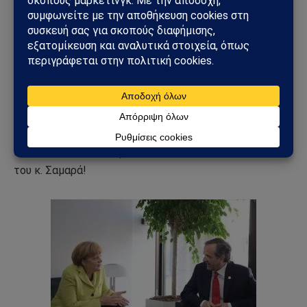
εκ τούτου δεν έγινε Πρωθυπουργός! Δεν ξεχνάει ποτέ,
ότι το Α΄ Μνημόνιο (Μάιος 2010) ως αρχηγός της ΝΔ ο
Αντώνης Σαμαράς το καταψήφισε με την Κ.Ο. της ΝΔ,
πλην Ντόρας Μπακογιάννη που το ψήφισε και στη
συνέχεια τη διέγραψε από τη ΝΔ!
Ωστόσο, επειδή εμείς λέμε “τα σύκα, σύκα και τη σκάφη,
σκάφη”, θα πούμε ότι κάπου έχει δίκιο η κ.
Μπακογιάννη όσον αφορά την πρωθυπουργική θητεία
του κ. Σαμαρά!