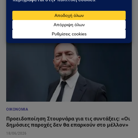
Τραμπ για το Ιράν – Ρήγμα στο εσωτερικό των
ΗΠΑ
23/06/2026
ΟΙΚΟΝΟΜΊΑ
Προειδοποίηση Στουρνάρα για τις συντάξεις: «Οι
δημόσιες παροχές δεν θα επαρκούν στο μέλλον»
18/06/2026