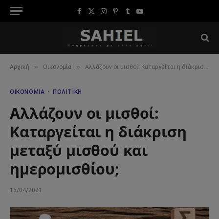
Facebook
X
Instagram
Pinterest
Tumblr
YouTube
(Twitter)
»
»
Αρχική
Οικονομία
Αλλάζουν οι μισθοί: Καταργείται η διάκριση μεταξύ μισθού και ημερομισθίου;
ΟΙΚΟΝΟΜΊΑ
ΠΟΛΙΤΙΚΉ
Αλλάζουν οι μισθοί:
Καταργείται η διάκριση
μεταξύ μισθού και
ημερομισθίου;
16/04/2021