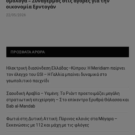
ομόλογα – Συναγερμός στις αγορές για την
οικονομία Ερντογάν
22/05/2026
ΠΡΟΣΦΑΤΑ ΑΡΘΡΑ
Ηλεκτρική διασύνδεση Ελλάδας–Κύπρου: Η Meridiam παίρνει
τον έλεγχο του GSI – Η Γαλλία μπαίνει δυναμικά στο
γεωπολιτικό παιχνίδι
Σαουδική Αραβία – Υεμένη: Το Ριάντ προετοιμάζει μεγάλη
στρατιωτική επιχείρηση – Στο επίκεντρο Ερυθρά Θάλασσα και
Bab al-Mandab
Φωτιά στη Δυτική Αττική: Πύρινος κλοιός στα Μέγαρα –
Εκκενώσεις με 112 και μάχη με τις φλόγες