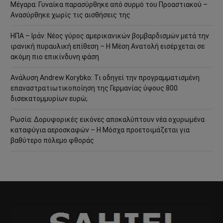
Μέγαρα: Γυναίκα παρασύρθηκε από συρμό του Προαστιακού –
Ανασύρθηκε χωρίς τις αισθήσεις της
ΗΠΑ – Ιράν: Νέος γύρος αμερικανικών βομβαρδισμών μετά την
ιρανική πυραυλική επίθεση – Η Μέση Ανατολή εισέρχεται σε
ακόμη πιο επικίνδυνη φάση
Ανάλυση Andrew Korybko: Τι οδηγεί την προγραμματισμένη
επαναστρατιωτικοποίηση της Γερμανίας ύψους 800
δισεκατομμυρίων ευρώ;
Ρωσία: Δορυφορικές εικόνες αποκαλύπτουν νέα οχυρωμένα
καταφύγια αεροσκαφών – Η Μόσχα προετοιμάζεται για
βαθύτερο πόλεμο φθοράς