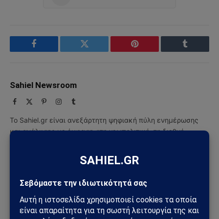
Facebook
Twitter
Pinterest
Tumblr
Sahiel Newsroom
Facebook
X
Pinterest
Instagram
Tumblr
(Twitter)
Το Sahiel.gr είναι ανεξάρτητη ψηφιακή πύλη ενημέρωσης
και ανάλυσης με έμφαση στη γεωπολιτική, τη διεθνή
ασφάλεια, τα εθνικά ζητήματα και τις διεθνείς εξελίξεις
που επηρεάζουν την Ελλάδα και τον ευρύτερο ελληνισμό.
ΔΕΙΤΕ ΕΠΙΣΗΣ →