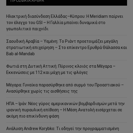
ΠΡΟΣΦΑΤΑ ΑΡΘΡΑ
Ηλεκτρική διασύνδεση Ελλάδας–Κύπρου: Η Meridiam παίρνει
τον έλεγχο του GSI – Η Γαλλία μπαίνει δυναμικά στο
γεωπολιτικό παιχνίδι
Σαουδική Αραβία – Υεμένη: Το Ριάντ προετοιμάζει μεγάλη
στρατιωτική επιχείρηση – Στο επίκεντρο Ερυθρά Θάλασσα και
Bab al-Mandab
Φωτιά στη Δυτική Αττική: Πύρινος κλοιός στα Μέγαρα –
Εκκενώσεις με 112 και μάχη με τις φλόγες
Μέγαρα: Γυναίκα παρασύρθηκε από συρμό του Προαστιακού –
Ανασύρθηκε χωρίς τις αισθήσεις της
ΗΠΑ – Ιράν: Νέος γύρος αμερικανικών βομβαρδισμών μετά την
ιρανική πυραυλική επίθεση – Η Μέση Ανατολή εισέρχεται σε
ακόμη πιο επικίνδυνη φάση
Ανάλυση Andrew Korybko: Τι οδηγεί την προγραμματισμένη