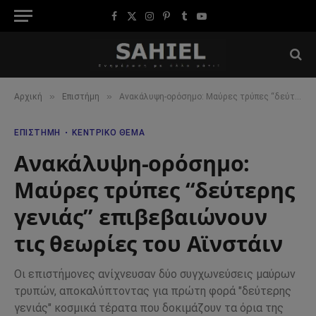
Facebook
X
Instagram
Pinterest
Tumblr
YouTube
(Twitter)
»
»
Αρχική
Επιστήμη
Ανακάλυψη-ορόσημο: Μαύρες τρύπες “δεύτερης γενιάς” επιβεβαιώνουν τις θεωρίες του Αϊνστάιν
ΕΠΙΣΤΉΜΗ
ΚΕΝΤΡΙΚΌ ΘΈΜΑ
Ανακάλυψη-ορόσημο:
Μαύρες τρύπες “δεύτερης
γενιάς” επιβεβαιώνουν
τις θεωρίες του Αϊνστάιν
Οι επιστήμονες ανίχνευσαν δύο συγχωνεύσεις μαύρων
τρυπών, αποκαλύπτοντας για πρώτη φορά "δεύτερης
γενιάς" κοσμικά τέρατα που δοκιμάζουν τα όρια της