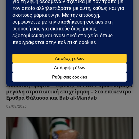
ΑΠΌΨΕΙΣ
Σαουδική Αραβία – Υεμένη: Το Ριάντ προετοιμάζει
μεγάλη στρατιωτική επιχείρηση – Στο επίκεντρο
Ερυθρά Θάλασσα και Bab al-Mandab
02/08/2026