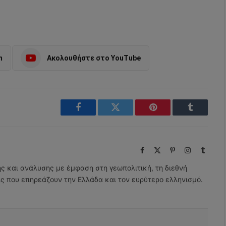
m
Ακολουθήστε στο YouTube
Facebook
Twitter
Pinterest
Tumblr
Facebook
X
Pinterest
Instagram
Tumbl
(Twitter)
ης και ανάλυσης με έμφαση στη γεωπολιτική, τη διεθνή
εις που επηρεάζουν την Ελλάδα και τον ευρύτερο ελληνισμό.