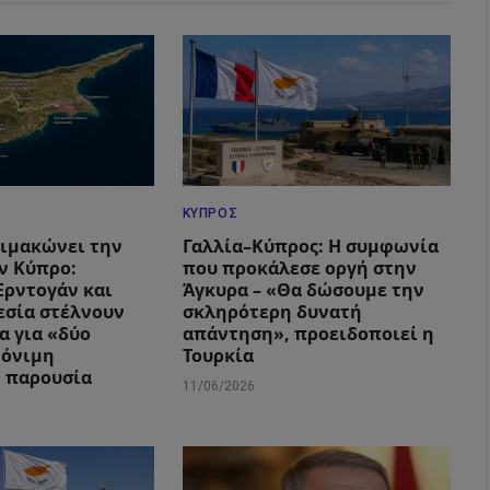
ΚΎΠΡΟΣ
λιμακώνει την
Γαλλία–Κύπρος: Η συμφωνία
ην Κύπρο:
που προκάλεσε οργή στην
Ερντογάν και
Άγκυρα – «Θα δώσουμε την
εσία στέλνουν
σκληρότερη δυνατή
α για «δύο
απάντηση», προειδοποιεί η
μόνιμη
Τουρκία
 παρουσία
11/06/2026