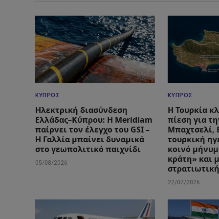
ΚΎΠΡΟΣ
ΚΎΠΡΟΣ
Ηλεκτρική διασύνδεση
Η Τουρκία κ
Ελλάδας–Κύπρου: Η Meridiam
πίεση για τ
παίρνει τον έλεγχο του GSI –
Μπαχτσελί, 
Η Γαλλία μπαίνει δυναμικά
τουρκική ηγ
στο γεωπολιτικό παιχνίδι
κοινό μήνυμ
κράτη» και 
05/08/2026
στρατιωτική
22/07/2026