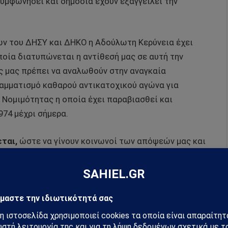
υμφωνήσει και δημόσια έχουν εξαγγείλει την
ν του ΔΗΣΥ και ΔΗΚΟ η Αδούλωτη Κερύνεια έχει
οποία διατυπώνεται η αντίθεσή μας σε αυτή την
ές μας πρέπει να αναλωθούν στην αναγκαία
αμματισμό καθαρού αντικατοχικού αγώνα για
Νομιμότητας η οποία έχει παραβιασθεί και
974 μέχρι σήμερα.
ται,
ώστε να γίνουν κοινωνοί των απόψεών μας και
Παράγοντες του τόπου, και ιδιαίτερα ο Λαός τον
ραση της προδοσίας που διαχρονικά συνεχίζεται,
πριακής Δημοκρατίας
και της ύπαρξης μας, ως