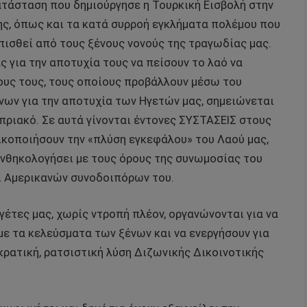
ατάσταση που δημιούργησε η Τουρκική Εισβολή στην
ς, όπως και τα κατά συρροή εγκλήματα πολέμου που
πισθεί από τους ξένους νονούς της τραγωδίας μας.
ς για την αποτυχία τους να πείσουν το λαό να
ους τους, τους οποίους προβάλλουν μέσω του
νων για την αποτυχία των Ηγετών μας, σημειώνεται
πριακό. Σε αυτά γίνονται έντονες ΣΥΣΤΑΣΕΙΣ στους
ικοποιήσουν την «πλύση εγκεφάλου» του Λαού μας,
συνθηκολογήσει με τους όρους της συνωμοσίας του
ι Αμερικανών συνοδοιπόρων του.
γέτες μας, χωρίς ντροπή πλέον, οργανώνονται για να
 τα κελεύσματα των ξένων και να ενεργήσουν για
κρατική, ρατσιστική λύση Διζωνικής Δικοινοτικής