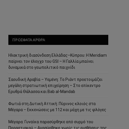
ΠΡΟΣΦΑΤΑ ΑΡΘΡΑ
Ηλεκτρική διασύνδεση Ελλάδας–Κύπρου: Η Meridiam
παίρνει τον έλεγχο του GSI – Η Γαλλία μπαίνει
δυναμικά στο γεωπολιτικό παιχνίδι
Σαουδική Αραβία – Υεμένη: Το Ριάντ προετοιμάζει
μεγάλη στρατιωτική επιχείρηση – Στο επίκεντρο
Ερυθρά Θάλασσα και Bab al-Mandab
Φωτιά στη Δυτική Αττική: Πύρινος κλοιός στα
Μέγαρα – Εκκενώσεις με 112 και μάχη με τις φλόγες
Μέγαρα: Γυναίκα παρασύρθηκε από συρμό του
Προαστιακού – Ανασύρθηκε χωρίς τις αισθήσεις της