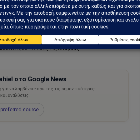
042023, ΕΠΙΣΤΟΛΗ ΣΤΟ ΔΗΚΟ ΔΗΣΥ20230406
μάθετε πρώτοι όλες τις ειδήσεις.
hiel στο Google News
ή για να λαμβάνεις πρώτος τις σημαντικότερες
 και αναλύσεις.
preferred source