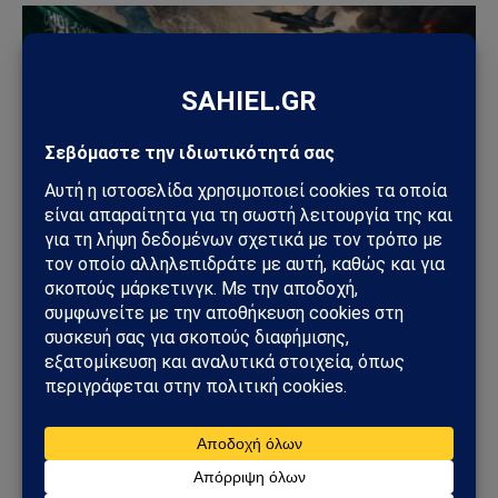
ΑΠΌΨΕΙΣ
Σαουδική Αραβία – Υεμένη: Το Ριάντ προετοιμάζει
μεγάλη στρατιωτική επιχείρηση – Στο επίκεντρο
Ερυθρά Θάλασσα και Bab al-Mandab
02/08/2026