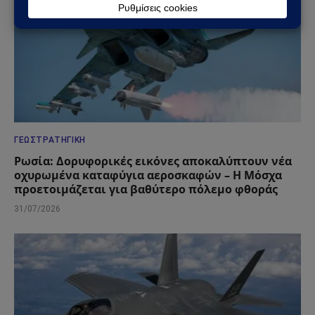
ΓΕΩΣΤΡΑΤΗΓΙΚΉ
Ρωσία: Δορυφορικές εικόνες αποκαλύπτουν νέα
οχυρωμένα καταφύγια αεροσκαφών – Η Μόσχα
προετοιμάζεται για βαθύτερο πόλεμο φθοράς
31/07/2026