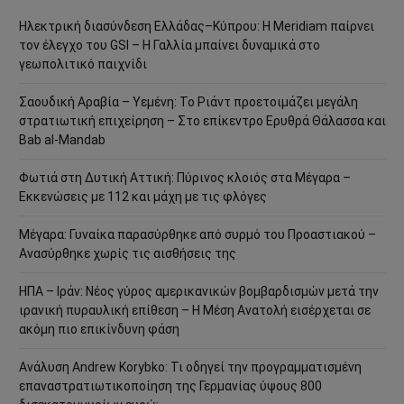
Ηλεκτρική διασύνδεση Ελλάδας–Κύπρου: Η Meridiam παίρνει
τον έλεγχο του GSI – Η Γαλλία μπαίνει δυναμικά στο
γεωπολιτικό παιχνίδι
Σαουδική Αραβία – Υεμένη: Το Ριάντ προετοιμάζει μεγάλη
στρατιωτική επιχείρηση – Στο επίκεντρο Ερυθρά Θάλασσα και
Bab al-Mandab
Φωτιά στη Δυτική Αττική: Πύρινος κλοιός στα Μέγαρα –
Εκκενώσεις με 112 και μάχη με τις φλόγες
Μέγαρα: Γυναίκα παρασύρθηκε από συρμό του Προαστιακού –
Ανασύρθηκε χωρίς τις αισθήσεις της
ΗΠΑ – Ιράν: Νέος γύρος αμερικανικών βομβαρδισμών μετά την
ιρανική πυραυλική επίθεση – Η Μέση Ανατολή εισέρχεται σε
ακόμη πιο επικίνδυνη φάση
Ανάλυση Andrew Korybko: Τι οδηγεί την προγραμματισμένη
επαναστρατιωτικοποίηση της Γερμανίας ύψους 800