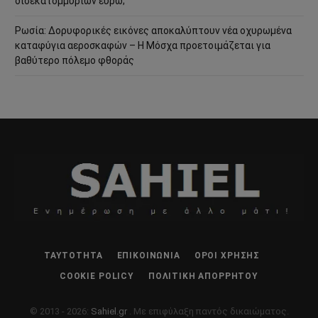
δισεκατομμυρίων ευρώ;
Ρωσία: Δορυφορικές εικόνες αποκαλύπτουν νέα οχυρωμένα
καταφύγια αεροσκαφών – Η Μόσχα προετοιμάζεται για
βαθύτερο πόλεμο φθοράς
ΤΑΥΤΌΤΗΤΑ
ΕΠΙΚΟΙΝΩΝΊΑ
ΌΡΟΙ ΧΡΉΣΗΣ
COOKIE POLICY
ΠΟΛΙΤΙΚΉ ΑΠΟΡΡΉΤΟΥ
© 2013 - 2026:
Sahiel.gr
. Με επιφύλαξη παντός δικαιώματος.