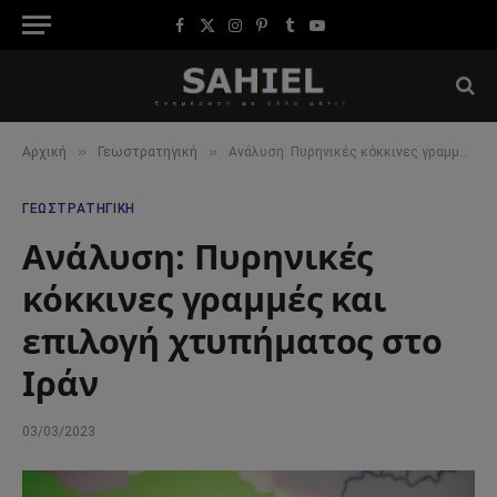
Facebook
X
Instagram
Pinterest
Tumblr
YouTube
(Twitter)
»
»
Αρχική
Γεωστρατηγική
Ανάλυση: Πυρηνικές κόκκινες γραμμές και επιλογή χτυπήματος στο Ιράν
ΓΕΩΣΤΡΑΤΗΓΙΚΉ
Ανάλυση: Πυρηνικές
κόκκινες γραμμές και
επιλογή χτυπήματος στο
Ιράν
03/03/2023