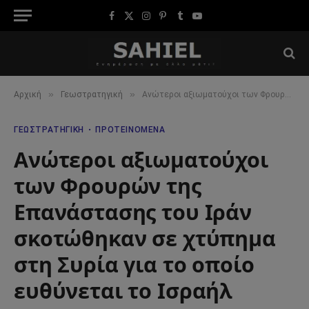
Facebook
X
Instagram
Pinterest
Tumblr
YouTube
(Twitter)
»
»
Αρχική
Γεωστρατηγική
Ανώτεροι αξιωματούχοι των Φρουρών της Επανάστασης του Ιράν σκοτώθηκαν σε χτύπημα στη Συρία για το οποίο ευθύνεται το Ισραήλ
ΓΕΩΣΤΡΑΤΗΓΙΚΉ
ΠΡΟΤΕΙΝΌΜΕΝΑ
Ανώτεροι αξιωματούχοι
των Φρουρών της
Επανάστασης του Ιράν
σκοτώθηκαν σε χτύπημα
στη Συρία για το οποίο
ευθύνεται το Ισραήλ