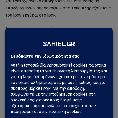
και ταυτόχρονα να αποκρούουν τις επιθέσεις μη
επανδρωμένων αεροσκαφών από τους πληρεξούσιους
του Ιράν εκεί και στο Ιράκ.
Δεν υπάρχει καμία κοινή πολιτική πίσω από αυτές τις
επιθέσεις, εκτός από το χιλιοειπωμένο πρόσχημα ότι
“ενεργούν για λόγους εθνικής αυτοάμυνας”.
Ακολούθησε το Sahiel στο Google News
Πρόσθεσε το Sahiel ως προτιμώμενη πηγή για να λαμβάνεις
πρώτος τις σημαντικότερες ειδήσεις και αναλύσεις.
Add as a preferred source
αξιωματούχοι
Ιράν
σκοτώθηκαν