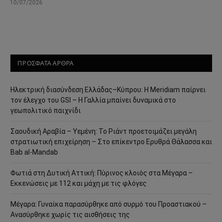
10/07/2026
ΠΡΟΣΦΑΤΑ ΑΡΘΡΑ
Ηλεκτρική διασύνδεση Ελλάδας–Κύπρου: Η Meridiam παίρνει
τον έλεγχο του GSI – Η Γαλλία μπαίνει δυναμικά στο
γεωπολιτικό παιχνίδι
Σαουδική Αραβία – Υεμένη: Το Ριάντ προετοιμάζει μεγάλη
στρατιωτική επιχείρηση – Στο επίκεντρο Ερυθρά Θάλασσα και
Bab al-Mandab
Φωτιά στη Δυτική Αττική: Πύρινος κλοιός στα Μέγαρα –
Εκκενώσεις με 112 και μάχη με τις φλόγες
Μέγαρα: Γυναίκα παρασύρθηκε από συρμό του Προαστιακού –
Ανασύρθηκε χωρίς τις αισθήσεις της