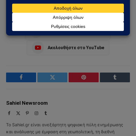
Φρουρών της Επανάστασης
Ακολουθήστε στο Instagram
Ακολουθήστε στο YouTube
Facebook
Twitter
Pinterest
Tumblr
Sahiel Newsroom
Facebook
X
Pinterest
Instagram
Tumblr
(Twitter)
Το Sahiel.gr είναι ανεξάρτητη ψηφιακή πύλη ενημέρωσης
και ανάλυσης με έμφαση στη γεωπολιτική, τη διεθνή