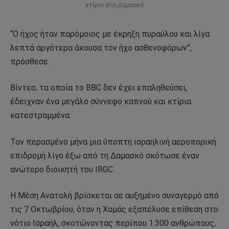
κτίριο στη Δαμασκό
“Ο ήχος ήταν παρόμοιος με έκρηξη πυραύλου και λίγα
λεπτά αργότερα άκουσα τον ήχο ασθενοφόρων”,
πρόσθεσε.
Βίντεο, τα οποία το BBC δεν έχει επαληθεύσει,
έδειχναν ένα μεγάλο σύννεφο καπνού και κτίρια
κατεστραμμένα.
Τον περασμένο μήνα μια ύποπτη ισραηλινή αεροπορική
επιδρομή λίγο έξω από τη Δαμασκό σκότωσε έναν
ανώτερο διοικητή του IRGC.
Η Μέση Ανατολή βρίσκεται σε αυξημένο συναγερμό από
τις 7 Οκτωβρίου, όταν η Χαμάς εξαπέλυσε επίθεση στο
νότιο Ισραήλ, σκοτώνοντας περίπου 1.300 ανθρώπους,