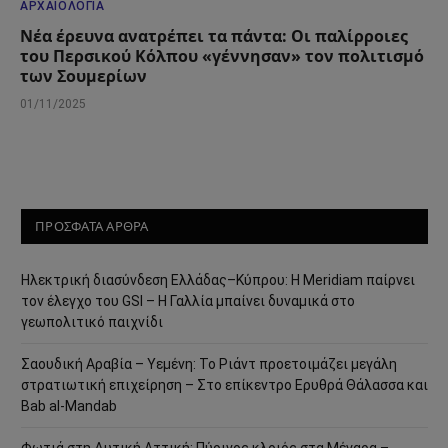
ΑΡΧΑΙΟΛΟΓΊΑ
Νέα έρευνα ανατρέπει τα πάντα: Οι παλίρροιες
του Περσικού Κόλπου «γέννησαν» τον πολιτισμό
των Σουμερίων
01/11/2025
ΠΡΟΣΦΑΤΑ ΑΡΘΡΑ
Ηλεκτρική διασύνδεση Ελλάδας–Κύπρου: Η Meridiam παίρνει
τον έλεγχο του GSI – Η Γαλλία μπαίνει δυναμικά στο
γεωπολιτικό παιχνίδι
Σαουδική Αραβία – Υεμένη: Το Ριάντ προετοιμάζει μεγάλη
στρατιωτική επιχείρηση – Στο επίκεντρο Ερυθρά Θάλασσα και
Bab al-Mandab