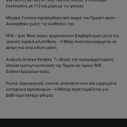
Φωτιά στη Δυτική Αττική: Πύρινος κλοιός στα Μέγαρα –
Εκκενώσεις με 112 και μάχη με τις φλόγες
Μέγαρα: Γυναίκα παρασύρθηκε από συρμό του Προαστιακού –
Ανασύρθηκε χωρίς τις αισθήσεις της
ΗΠΑ – Ιράν: Νέος γύρος αμερικανικών βομβαρδισμών μετά την
ιρανική πυραυλική επίθεση – Η Μέση Ανατολή εισέρχεται σε
ακόμη πιο επικίνδυνη φάση
Ανάλυση Andrew Korybko: Τι οδηγεί την προγραμματισμένη
επαναστρατιωτικοποίηση της Γερμανίας ύψους 800
δισεκατομμυρίων ευρώ;
Ρωσία: Δορυφορικές εικόνες αποκαλύπτουν νέα οχυρωμένα
καταφύγια αεροσκαφών – Η Μόσχα προετοιμάζεται για
βαθύτερο πόλεμο φθοράς