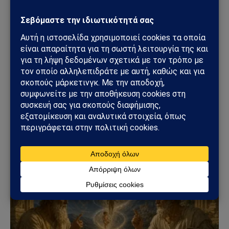
Sahiel Newsroom
Facebook
X
Pinterest
Instagram
Tumblr
(Twitter)
Το Sahiel.gr είναι ανεξάρτητη ψηφιακή πύλη ενημέρωσης
και ανάλυσης με έμφαση στη γεωπολιτική, τη διεθνή
ασφάλεια, τα εθνικά ζητήματα και τις διεθνείς εξελίξεις
που επηρεάζουν την Ελλάδα και τον ευρύτερο ελληνισμό.
ΔΕΙΤΕ ΕΠΙΣΗΣ →