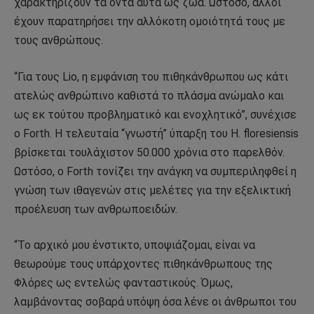
χαρακτηρίζουν τα όντα αυτά ως ζώα. Ωστόσο, άλλοι
έχουν παρατηρήσει την αλλόκοτη ομοιότητά τους με
τους ανθρώπους.
“Για τους Lio, η εμφάνιση του πιθηκάνθρωπου ως κάτι
ατελώς ανθρώπινο καθιστά το πλάσμα ανώμαλο και
ως εκ τούτου προβληματικό και ενοχλητικό”, συνέχισε
ο Forth. Η τελευταία “γνωστή” ύπαρξη του H. floresiensis
βρίσκεται τουλάχιστον 50.000 χρόνια στο παρελθόν.
Ωστόσο, ο Forth τονίζει την ανάγκη να συμπεριληφθεί η
γνώση των ιθαγενών στις μελέτες για την εξελικτική
προέλευση των ανθρωποειδών.
“Το αρχικό μου ένστικτο, υποψιάζομαι, είναι να
θεωρούμε τους υπάρχοντες πιθηκάνθρωπους της
Φλόρες ως εντελώς φανταστικούς. Όμως,
λαμβάνοντας σοβαρά υπόψη όσα λένε οι άνθρωποι του