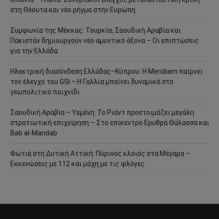
στη Θέουτα και νέο ρήγμα στην Ευρώπη
Συμφωνία της Μέκκας: Τουρκία, Σαουδική Αραβία και
Πακιστάν δημιουργούν νέο αμυντικό άξονα – Οι επιπτώσεις
για την Ελλάδα
Ηλεκτρική διασύνδεση Ελλάδας–Κύπρου: Η Meridiam παίρνει
τον έλεγχο του GSI – Η Γαλλία μπαίνει δυναμικά στο
γεωπολιτικό παιχνίδι
Σαουδική Αραβία – Υεμένη: Το Ριάντ προετοιμάζει μεγάλη
στρατιωτική επιχείρηση – Στο επίκεντρο Ερυθρά Θάλασσα και
Bab al-Mandab
Φωτιά στη Δυτική Αττική: Πύρινος κλοιός στα Μέγαρα –
Εκκενώσεις με 112 και μάχη με τις φλόγες