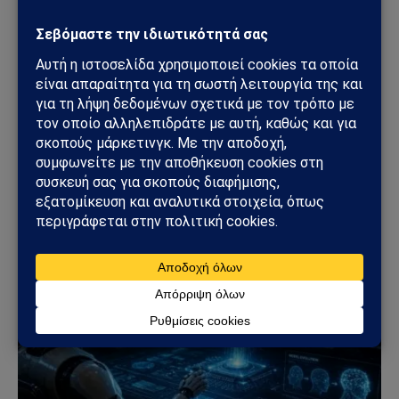
ΤΕΧΝΟΛΟΓΊΑ
OpenAI υπό πολιορκία στις ΗΠΑ – Πολιτείες
ερευνούν το ChatGPT για παιδιά, προσωπικά
δεδομένα και εθισμό χρηστών
15/06/2026