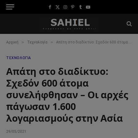
Facebook
X
Instagram
Pinterest
Tumblr
YouTube
(Twitter)
»
»
Αρχική
Τεχνολογία
Απάτη στο διαδίκτυο: Σχεδόν 600 άτομα συνελήφθησαν – Οι αρχές πάγωσαν 1.600 λογαριασμούς στην Ασία
ΤΕΧΝΟΛΟΓΊΑ
Απάτη στο διαδίκτυο:
Σχεδόν 600 άτομα
συνελήφθησαν – Οι αρχές
πάγωσαν 1.600
λογαριασμούς στην Ασία
29/05/2021